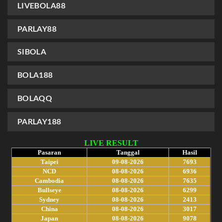
LIVEBOLA88
PARLAY88
SIBOLA
BOLA188
BOLAQQ
PARLAY188