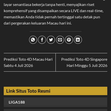
layar senantiasa bekerja tanpa henti, menyajikan riset
komprehensif yang disampaikan secara LIVE dan real-time,
memastikan Anda tidak pernah tertinggal satu detak pun
dari pergerakan keluaran Macau hari ini.
Prediksi Toto 4D Macau Hari
Prediksi Toto 4D Singapore
Sabtu 4 Juli 2026
Hari Minggu 5 Juli 2026
Link Situs Toto Resmi
LIGA188