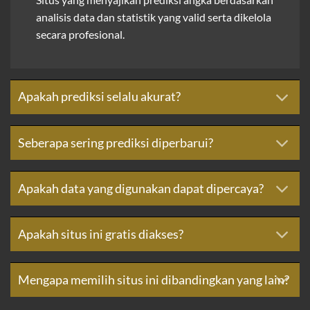
analisis data dan statistik yang valid serta dikelola
secara profesional.
Apakah prediksi selalu akurat?
Seberapa sering prediksi diperbarui?
Apakah data yang digunakan dapat dipercaya?
Apakah situs ini gratis diakses?
Mengapa memilih situs ini dibandingkan yang lain?