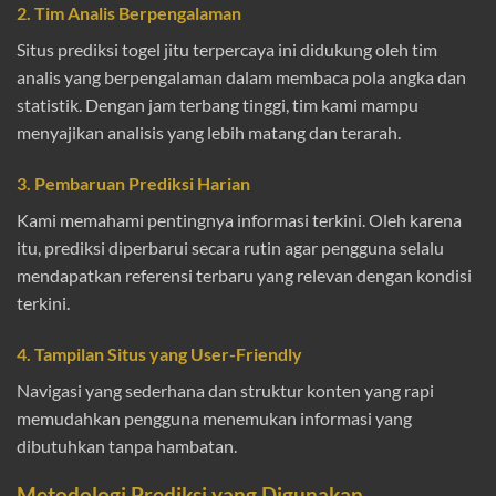
2. Tim Analis Berpengalaman
Situs prediksi togel jitu terpercaya ini didukung oleh tim
analis yang berpengalaman dalam membaca pola angka dan
statistik. Dengan jam terbang tinggi, tim kami mampu
menyajikan analisis yang lebih matang dan terarah.
3. Pembaruan Prediksi Harian
Kami memahami pentingnya informasi terkini. Oleh karena
itu, prediksi diperbarui secara rutin agar pengguna selalu
mendapatkan referensi terbaru yang relevan dengan kondisi
terkini.
4. Tampilan Situs yang User-Friendly
Navigasi yang sederhana dan struktur konten yang rapi
memudahkan pengguna menemukan informasi yang
dibutuhkan tanpa hambatan.
Metodologi Prediksi yang Digunakan