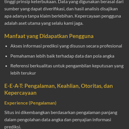
tinggi prinsip keterbukaan. Data yang digunakan berasal dari
sumber yang dapat diverifikasi, dan hasil analisis disajikan
apa adanya tanpa klaim berlebihan. Kepercayaan pengguna
adalah aset utama yang selalu kami jaga.
Manfaat yang Didapatkan Pengguna
Akses informasi prediksi yang disusun secara profesional
Pemahaman lebih baik terhadap data dan pola angka
Referensi berkualitas untuk pengambilan keputusan yang
lebih terukur
E-E-A-T: Pengalaman, Keahlian, Otoritas, dan
Kepercayaan
Experience (Pengalaman)
Situs ini dikembangkan berdasarkan pengalaman panjang
dalam pengolahan data angka dan penyajian informasi
prediksi.