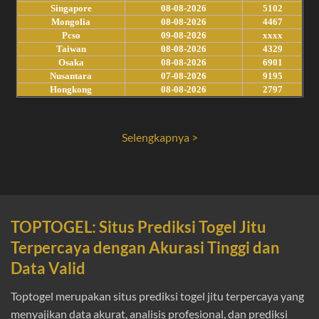
Selengkapnya >
TOPTOGEL: Situs Prediksi Togel Jitu
Terpercaya dengan Akurasi Tinggi dan
Data Valid
Toptogel merupakan situs prediksi togel jitu terpercaya yang
menyajikan data akurat, analisis profesional, dan prediksi