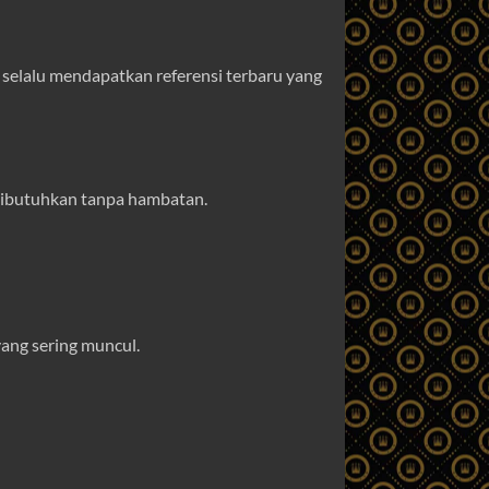
a selalu mendapatkan referensi terbaru yang
dibutuhkan tanpa hambatan.
ang sering muncul.