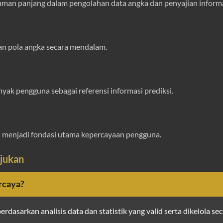
aman panjang dalam pengolahan data angka dan penyajian informas
an pola angka secara mendalam.
yak pengguna sebagai referensi informasi prediksi.
tin menjadi fondasi utama kepercayaan pengguna.
ajukan
ercaya?
rdasarkan analisis data dan statistik yang valid serta dikelola sec