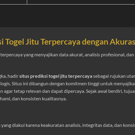
 Togel Jitu Terpercaya dengan Akurasi
 terpercaya yang menyajikan data akurat, analisis profesional, da
ka, hadir
situs prediksi togel jitu terpercaya
sebagai rujukan ut
g logis. Situs ini dibangun dengan komitmen tinggi untuk menyajika
in agar tetap relevan dan dapat dipercaya. Sejak awal berdiri, tu
ahami, dan konsisten kualitasnya.
a
yang diakui karena keakuratan analisis, integritas data, dan konsi