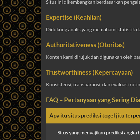
Situs ini dikembangkan berdasarkan pengal
Expertise (Keahlian)
Didukung analis yang memahami statistik d
Authoritativeness (Otoritas)
Konten kami dirujuk dan digunakan oleh ban
Trustworthiness (Kepercayaan)
Konsistensi, transparansi, dan evaluasi ru
FAQ – Pertanyaan yang Sering Di
Apa itu situs prediksi togel jitu terp
Situs yang menyajikan prediksi angka be