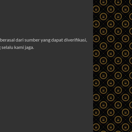
berasal dari sumber yang dapat diverifikasi,
selalu kami jaga.