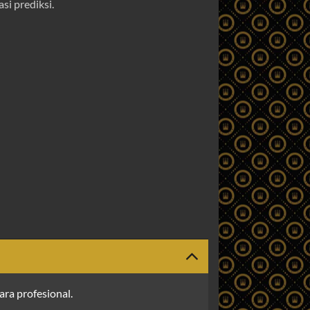
i prediksi.
ara profesional.