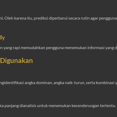
. Oleh karena itu, prediksi diperbarui secara rutin agar penggun
dly
ten yang rapi memudahkan pengguna menemukan informasi yang 
g Digunakan
identifikasi angka dominan, angka naik-turun, serta kombinasi y
angka panjang dianalisis untuk menemukan kecenderungan tertentu.