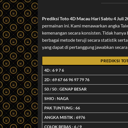
Prediksi Toto 4D Macau Hari Sabtu 4 Juli
2
permainan ini. Kami menawarkan angka Tai
kemenangan secara konsisten. Tidak hanya 
berbagai metode teruji secara statistik se
yang dapat di pertanggung jawabkan secara 
PREDIKSI TO
4D : 6 9 7 6
2D : 69 67 66 96 97 79 76
50 / 50 : GENAP BESAR
SHIO : NAGA
PAK TUNTUNG : 66
ANGKA MISTIK : 6976
COLOK BEBAS : 6 / 9