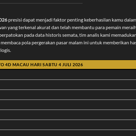
026
presisi dapat menjadi faktor penting keberhasilan kamu dala
wan yang terkenal akurat dan telah membantu para pemain merai
berpatokan pada data historis semata, tim analis kami memaduka
rta membaca pola pergerakan pasar malam ini untuk memberikan has
logis.
TO 4D MACAU HARI SABTU 4 JULI 2026