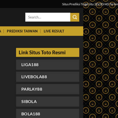
Situs Prediksi Togel Jitu 2D/3D/4D Terlengkap dan Live Result
A
PREDIKSI TAIWAN
LIVE RESULT
Link Situs Toto Resmi
LIGA188
LIVEBOLA88
PARLAY88
SIBOLA
BOLA188