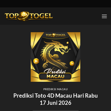
Skip
to
content
PREDIKSI MACAU
Prediksi Toto 4D Macau Hari Rabu
17 Juni 2026