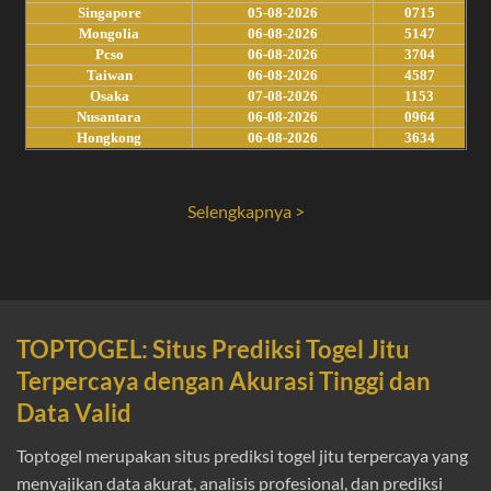
Selengkapnya >
TOPTOGEL: Situs Prediksi Togel Jitu
Terpercaya dengan Akurasi Tinggi dan
Data Valid
Toptogel merupakan situs prediksi togel jitu terpercaya yang
menyajikan data akurat, analisis profesional, dan prediksi