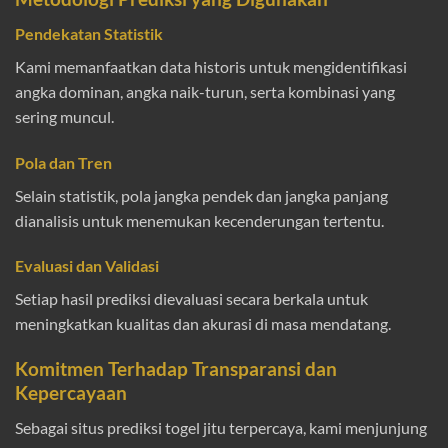
Pendekatan Statistik
Kami memanfaatkan data historis untuk mengidentifikasi
angka dominan, angka naik-turun, serta kombinasi yang
sering muncul.
Pola dan Tren
Selain statistik, pola jangka pendek dan jangka panjang
dianalisis untuk menemukan kecenderungan tertentu.
Evaluasi dan Validasi
Setiap hasil prediksi dievaluasi secara berkala untuk
meningkatkan kualitas dan akurasi di masa mendatang.
Komitmen Terhadap Transparansi dan
Kepercayaan
Sebagai situs prediksi togel jitu terpercaya, kami menjunjung