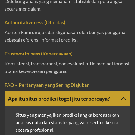
Didukung analis yang memahami statistik dan pola angka
secara mendalam.
Authoritativeness (Otoritas)
Konten kami dirujuk dan digunakan oleh banyak pengguna
sebagai referensi informasi prediksi.
Trustworthiness (Kepercayaan)
Konsistensi, transparansi, dan evaluasi rutin menjadi fondasi
utama kepercayaan pengguna.
FAQ – Pertanyaan yang Sering Diajukan
Apa itu situs prediksi togel jitu terpercaya?
Situs yang menyajikan prediksi angka berdasarkan
analisis data dan statistik yang valid serta dikelola
secara profesional.