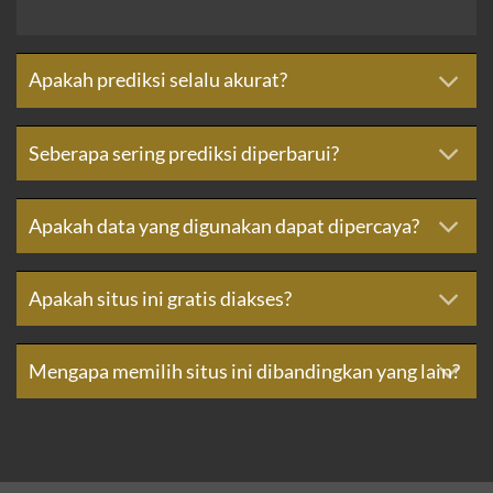
Apakah prediksi selalu akurat?
Seberapa sering prediksi diperbarui?
Apakah data yang digunakan dapat dipercaya?
Apakah situs ini gratis diakses?
Mengapa memilih situs ini dibandingkan yang lain?