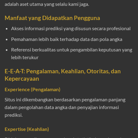
adalah aset utama yang selalu kami jaga.
Manfaat yang Didapatkan Pengguna
Akses informasi prediksi yang disusun secara profesional
Pemahaman lebih baik terhadap data dan pola angka
Referensi berkualitas untuk pengambilan keputusan yang
lebih terukur
E-E-A-T: Pengalaman, Keahlian, Otoritas, dan
Kepercayaan
Experience (Pengalaman)
Situs ini dikembangkan berdasarkan pengalaman panjang
dalam pengolahan data angka dan penyajian informasi
prediksi.
Expertise (Keahlian)