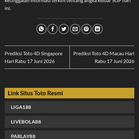
ketinggalan informasi terkini tentang angka keluar SGP hari
ini.
Prediksi Toto 4D Singapore
Prediksi Toto 4D Macau Hari
Hari Rabu 17 Juni 2026
Rabu 17 Juni 2026
Link Situs Toto Resmi
LIGA188
LIVEBOLA88
PARLAY88