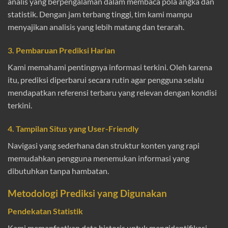
analis yang berpengalaman dalam membaca pola angka dan
statistik. Dengan jam terbang tinggi, tim kami mampu
menyajikan analisis yang lebih matang dan terarah.
3. Pembaruan Prediksi Harian
Kami memahami pentingnya informasi terkini. Oleh karena
itu, prediksi diperbarui secara rutin agar pengguna selalu
mendapatkan referensi terbaru yang relevan dengan kondisi
terkini.
4. Tampilan Situs yang User-Friendly
Navigasi yang sederhana dan struktur konten yang rapi
memudahkan pengguna menemukan informasi yang
dibutuhkan tanpa hambatan.
Metodologi Prediksi yang Digunakan
Pendekatan Statistik
Kami memanfaatkan data historis untuk mengidentifikasi