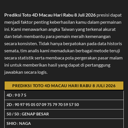
Prediksi Toto 4D Macau Hari Rabu 8 Juli
2026
presisi dapat
menjadi faktor penting keberhasilan kamu dalam permainan
ini. Kami menawarkan angka Taiwan yang terkenal akurat
dan telah membantu para pemain meraih kemenangan
secara konsisten. Tidak hanya berpatokan pada data historis
semata, tim analis kami memadukan berbagai metode teruji
secara statistik serta membaca pola pergerakan pasar malam
ini untuk memberikan hasil yang dapat di pertanggung
jawabkan secara logis.
PREDIKSI TOTO 4D MACAU HARI RABU 8 JULI 2026
4D : 9 0 7 5
2D : 90 97 95 05 07 09 75 79 70 59 57 50
50 / 50 : GENAP BESAR
SHIO : NAGA