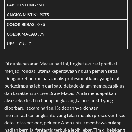
PAK TUNTUNG : 90
ANGKA MISTIK : 9075
COLOK BEBAS : 0 / 5
COLOK MACAU : 79
UPS ~ CK ~ CL
Di dunia pasaran Macau hari ini, tingkat akurasi prediksi
menjadi fondasi utama kepercayaan ribuan pemain setia.
Dengan kehadiran para analis profesional kami yang telah
berkecimpung lebih dari satu dekade dalam membaca siklus
dan karakteristik Live Draw Macau, Anda mendapatkan
akses eksklusif terhadap angka-angka prospektif yang
diperbarui secara harian. Ke depannya, dengan
memanfaatkan angka jitu yang telah melalui proses verifikasi
data lintas periode, peluang Anda untuk membawa pulang
hadiah bernilai fantastis terbuka lebih lebar. Tim di belakang