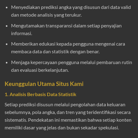
Menyediakan prediksi angka yang disusun dari data valid
dan metode analisis yang terukur.
Mengutamakan transparansi dalam setiap penyajian
informasi.
Memberikan edukasi kepada pengguna mengenai cara
membaca data dan statistik dengan benar.
Menjaga kepercayaan pengguna melalui pembaruan rutin
dan evaluasi berkelanjutan.
Keunggulan Utama Situs Kami
1. Analisis Berbasis Data Statistik
Setiap prediksi disusun melalui pengolahan data keluaran
sebelumnya, pola angka, dan tren yang teridentifikasi secara
sistematis. Pendekatan ini memastikan bahwa setiap konten
memiliki dasar yang jelas dan bukan sekadar spekulasi.