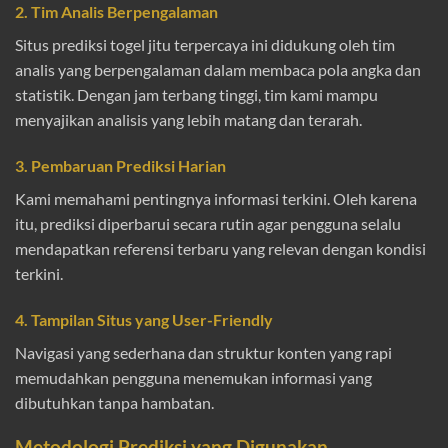
2. Tim Analis Berpengalaman
Situs prediksi togel jitu terpercaya ini didukung oleh tim
analis yang berpengalaman dalam membaca pola angka dan
statistik. Dengan jam terbang tinggi, tim kami mampu
menyajikan analisis yang lebih matang dan terarah.
3. Pembaruan Prediksi Harian
Kami memahami pentingnya informasi terkini. Oleh karena
itu, prediksi diperbarui secara rutin agar pengguna selalu
mendapatkan referensi terbaru yang relevan dengan kondisi
terkini.
4. Tampilan Situs yang User-Friendly
Navigasi yang sederhana dan struktur konten yang rapi
memudahkan pengguna menemukan informasi yang
dibutuhkan tanpa hambatan.
Metodologi Prediksi yang Digunakan