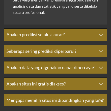
analisis data dan statistik yang valid serta dikelola
secara profesional.
Apakah prediksi selalu akurat?
Seberapa sering prediksi diperbarui?
Apakah data yang digunakan dapat dipercaya?
Apakah situs ini gratis diakses?
Mengapa memilih situs ini dibandingkan yang lain?