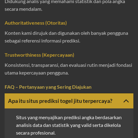
Didukung analis yang memahami statistik dan pola angka
secara mendalam.
Authoritativeness (Otoritas)
Konten kami dirujuk dan digunakan oleh banyak pengguna
sebagai referensi informasi prediksi.
Trustworthiness (Kepercayaan)
Konsistensi, transparansi, dan evaluasi rutin menjadi fondasi
utama kepercayaan pengguna.
FAQ – Pertanyaan yang Sering Diajukan
Apa itu situs prediksi togel jitu terpercaya?
Situs yang menyajikan prediksi angka berdasarkan
analisis data dan statistik yang valid serta dikelola
secara profesional.