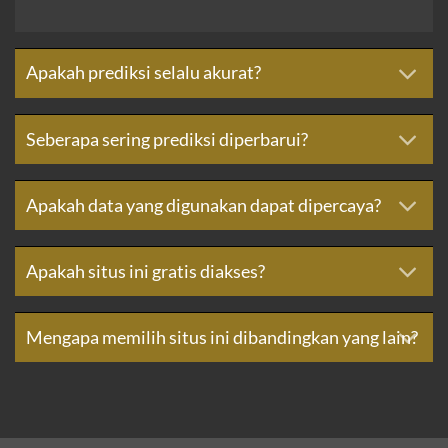
Apakah prediksi selalu akurat?
Seberapa sering prediksi diperbarui?
Apakah data yang digunakan dapat dipercaya?
Apakah situs ini gratis diakses?
Mengapa memilih situs ini dibandingkan yang lain?