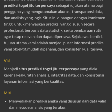
prediksi togel jitu terpercaya
sebagai rujukan utama bagi
pengguna yang mengutamakan akurasi, transparansi data,
dan analisis yang logis. Situs ini dibangun dengan komitmen
tinggi untuk menyajikan prediksi yang disusun secara
profesional, berbasis data statistik, serta pembaruan rutin
agar tetap relevan dan dapat dipercaya. Sejak awal berdiri,
tujuan utama kami adalah menjadi pusat informasi prediksi
yang objektif, mudah dipahami, dan konsisten kualitasnya.
Visi
Menjadi
situs prediksi togel jitu terpercaya
yang diakui
karena keakuratan analisis, integritas data, dan konsistensi
layanan informasi yang berkualitas.
Misi
Menyediakan prediksi angka yang disusun dari data valid
dan metode analisis yang terukur.