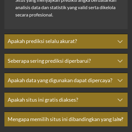
analisis data dan statistik yang valid serta dikelola
secara profesional.
Apakah prediksi selalu akurat?
Seberapa sering prediksi diperbarui?
Apakah data yang digunakan dapat dipercaya?
Apakah situs ini gratis diakses?
Mengapa memilih situs ini dibandingkan yang lain?