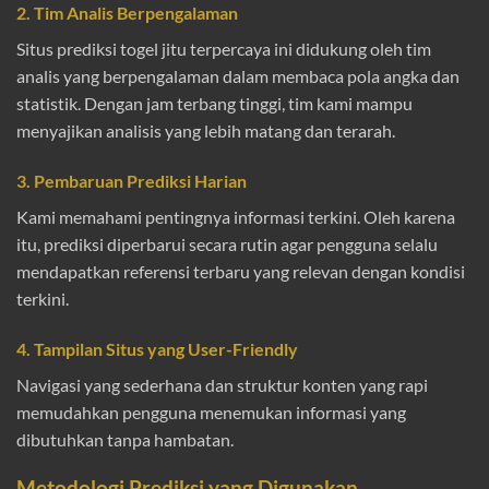
2. Tim Analis Berpengalaman
Situs prediksi togel jitu terpercaya ini didukung oleh tim
analis yang berpengalaman dalam membaca pola angka dan
statistik. Dengan jam terbang tinggi, tim kami mampu
menyajikan analisis yang lebih matang dan terarah.
3. Pembaruan Prediksi Harian
Kami memahami pentingnya informasi terkini. Oleh karena
itu, prediksi diperbarui secara rutin agar pengguna selalu
mendapatkan referensi terbaru yang relevan dengan kondisi
terkini.
4. Tampilan Situs yang User-Friendly
Navigasi yang sederhana dan struktur konten yang rapi
memudahkan pengguna menemukan informasi yang
dibutuhkan tanpa hambatan.
Metodologi Prediksi yang Digunakan