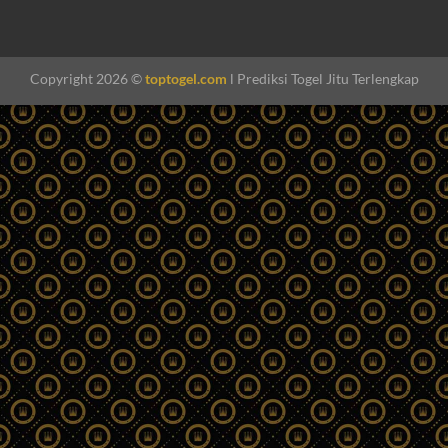
Copyright 2026 ©
toptogel.com
l Prediksi Togel Jitu Terlengkap