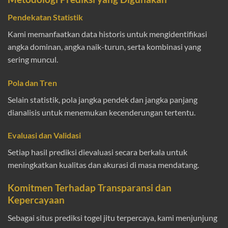
Pendekatan Statistik
Kami memanfaatkan data historis untuk mengidentifikasi
angka dominan, angka naik-turun, serta kombinasi yang
sering muncul.
Pola dan Tren
Selain statistik, pola jangka pendek dan jangka panjang
dianalisis untuk menemukan kecenderungan tertentu.
Evaluasi dan Validasi
Setiap hasil prediksi dievaluasi secara berkala untuk
meningkatkan kualitas dan akurasi di masa mendatang.
Komitmen Terhadap Transparansi dan
Kepercayaan
Sebagai situs prediksi togel jitu terpercaya, kami menjunjung