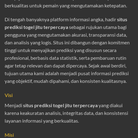
berkualitas untuk pemain yang mengutamakan ketepatan.
Di tengah banyaknya platform informasi angka, hadir
situs
prediksi togel jitu terpercaya
sebagai rujukan utama bagi
pengguna yang mengutamakan akurasi, transparansi data,
dan analisis yang logis. Situs ini dibangun dengan komitmen
tinggi untuk menyajikan prediksi yang disusun secara
profesional, berbasis data statistik, serta pembaruan rutin
agar tetap relevan dan dapat dipercaya. Sejak awal berdiri,
tujuan utama kami adalah menjadi pusat informasi prediksi
yang objektif, mudah dipahami, dan konsisten kualitasnya.
Visi
Menjadi
situs prediksi togel jitu terpercaya
yang diakui
karena keakuratan analisis, integritas data, dan konsistensi
layanan informasi yang berkualitas.
Misi