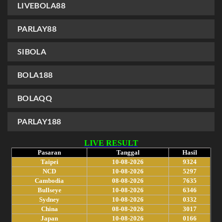
LIVEBOLA88
PARLAY88
SIBOLA
BOLA188
BOLAQQ
PARLAY188