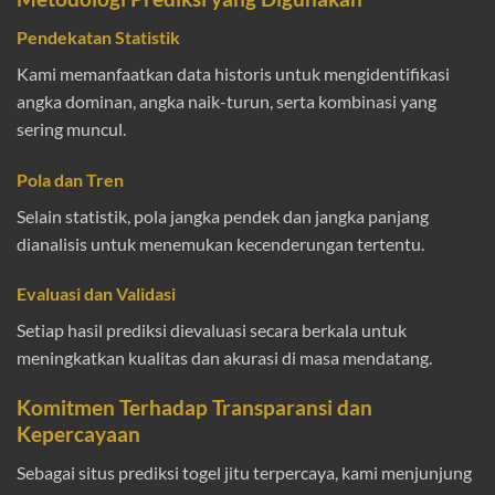
Pendekatan Statistik
Kami memanfaatkan data historis untuk mengidentifikasi
angka dominan, angka naik-turun, serta kombinasi yang
sering muncul.
Pola dan Tren
Selain statistik, pola jangka pendek dan jangka panjang
dianalisis untuk menemukan kecenderungan tertentu.
Evaluasi dan Validasi
Setiap hasil prediksi dievaluasi secara berkala untuk
meningkatkan kualitas dan akurasi di masa mendatang.
Komitmen Terhadap Transparansi dan
Kepercayaan
Sebagai situs prediksi togel jitu terpercaya, kami menjunjung