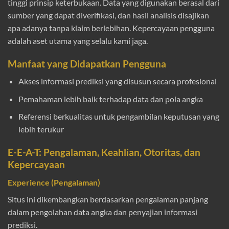
tinggi prinsip keterbukaan. Data yang digunakan berasal dari
sumber yang dapat diverifikasi, dan hasil analisis disajikan
apa adanya tanpa klaim berlebihan. Kepercayaan pengguna
adalah aset utama yang selalu kami jaga.
Manfaat yang Didapatkan Pengguna
Akses informasi prediksi yang disusun secara profesional
Pemahaman lebih baik terhadap data dan pola angka
Referensi berkualitas untuk pengambilan keputusan yang
lebih terukur
E-E-A-T: Pengalaman, Keahlian, Otoritas, dan
Kepercayaan
Experience (Pengalaman)
Situs ini dikembangkan berdasarkan pengalaman panjang
dalam pengolahan data angka dan penyajian informasi
prediksi.