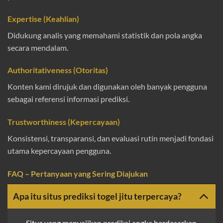
Expertise (Keahlian)
Didukung analis yang memahami statistik dan pola angka
secara mendalam.
Authoritativeness (Otoritas)
Konten kami dirujuk dan digunakan oleh banyak pengguna
sebagai referensi informasi prediksi.
Trustworthiness (Kepercayaan)
Konsistensi, transparansi, dan evaluasi rutin menjadi fondasi
utama kepercayaan pengguna.
FAQ – Pertanyaan yang Sering Diajukan
Apa itu situs prediksi togel jitu terpercaya?
Situs yang menyajikan prediksi angka berdasarkan