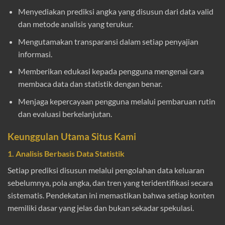
Menyediakan prediksi angka yang disusun dari data valid
dan metode analisis yang terukur.
Mengutamakan transparansi dalam setiap penyajian
informasi.
Memberikan edukasi kepada pengguna mengenai cara
membaca data dan statistik dengan benar.
Menjaga kepercayaan pengguna melalui pembaruan rutin
dan evaluasi berkelanjutan.
Keunggulan Utama Situs Kami
1. Analisis Berbasis Data Statistik
Setiap prediksi disusun melalui pengolahan data keluaran
sebelumnya, pola angka, dan tren yang teridentifikasi secara
sistematis. Pendekatan ini memastikan bahwa setiap konten
memiliki dasar yang jelas dan bukan sekadar spekulasi.