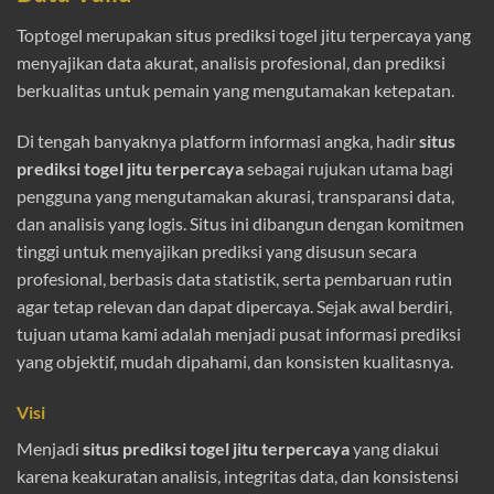
Toptogel merupakan situs prediksi togel jitu terpercaya yang
menyajikan data akurat, analisis profesional, dan prediksi
berkualitas untuk pemain yang mengutamakan ketepatan.
Di tengah banyaknya platform informasi angka, hadir
situs
prediksi togel jitu terpercaya
sebagai rujukan utama bagi
pengguna yang mengutamakan akurasi, transparansi data,
dan analisis yang logis. Situs ini dibangun dengan komitmen
tinggi untuk menyajikan prediksi yang disusun secara
profesional, berbasis data statistik, serta pembaruan rutin
agar tetap relevan dan dapat dipercaya. Sejak awal berdiri,
tujuan utama kami adalah menjadi pusat informasi prediksi
yang objektif, mudah dipahami, dan konsisten kualitasnya.
Visi
Menjadi
situs prediksi togel jitu terpercaya
yang diakui
karena keakuratan analisis, integritas data, dan konsistensi