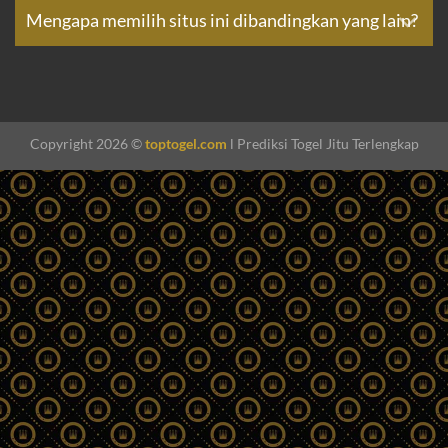
Mengapa memilih situs ini dibandingkan yang lain?
Copyright 2026 ©
toptogel.com
l Prediksi Togel Jitu Terlengkap