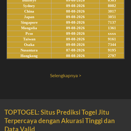
Selengkapnya >
TOPTOGEL: Situs Prediksi Togel Jitu
Terpercaya dengan Akurasi Tinggi dan
Data Valid