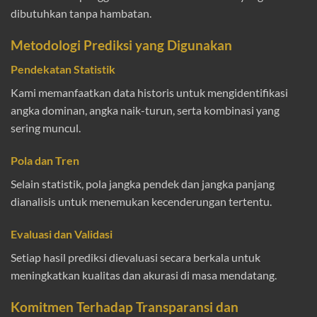
dibutuhkan tanpa hambatan.
Metodologi Prediksi yang Digunakan
Pendekatan Statistik
Kami memanfaatkan data historis untuk mengidentifikasi
angka dominan, angka naik-turun, serta kombinasi yang
sering muncul.
Pola dan Tren
Selain statistik, pola jangka pendek dan jangka panjang
dianalisis untuk menemukan kecenderungan tertentu.
Evaluasi dan Validasi
Setiap hasil prediksi dievaluasi secara berkala untuk
meningkatkan kualitas dan akurasi di masa mendatang.
Komitmen Terhadap Transparansi dan