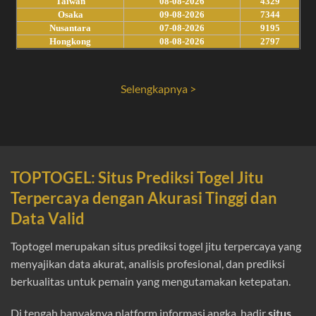
Selengkapnya >
TOPTOGEL: Situs Prediksi Togel Jitu
Terpercaya dengan Akurasi Tinggi dan
Data Valid
Toptogel merupakan situs prediksi togel jitu terpercaya yang
menyajikan data akurat, analisis profesional, dan prediksi
berkualitas untuk pemain yang mengutamakan ketepatan.
Di tengah banyaknya platform informasi angka, hadir
situs