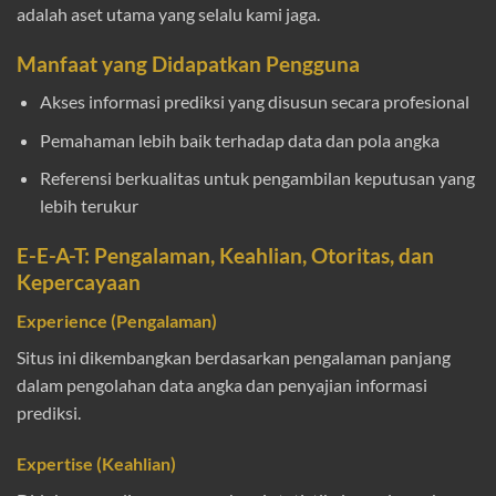
adalah aset utama yang selalu kami jaga.
Manfaat yang Didapatkan Pengguna
Akses informasi prediksi yang disusun secara profesional
Pemahaman lebih baik terhadap data dan pola angka
Referensi berkualitas untuk pengambilan keputusan yang
lebih terukur
E-E-A-T: Pengalaman, Keahlian, Otoritas, dan
Kepercayaan
Experience (Pengalaman)
Situs ini dikembangkan berdasarkan pengalaman panjang
dalam pengolahan data angka dan penyajian informasi
prediksi.
Expertise (Keahlian)