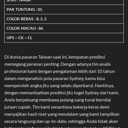
PAK TUNTUNG :
05
COLOK BEBAS : 8, 2, 5
COLOK MACAU :
86
UPS ~ CK ~ CL
Di dunia pasaran Taiwan saat ini, ketepatan prediksi
memegang peranan penting. Dengan adanya tim analis
profesional kami dengan pengalaman lebih dari 10 tahun
dalam menganalisis pola pasaran Sydney, kamu bisa
memperoleh angka jitu yang selalu diperbarui. Nantinya,
dengan memanfaatkan prediksi jitu togel Sydney dari kami,
Anda berpeluang membawa pulang uang tunai bernilai
jutaan rupiah. Tim kami senantiasa bekerja keras demi
menyajikan hasil riset yang mendalam yang kami tampilkan
secara langsung dan up-to-date, sehingga Anda tidak akan