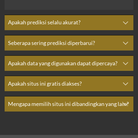
Apakah prediksi selalu akurat?
Seberapa sering prediksi diperbarui?
Apakah data yang digunakan dapat dipercaya?
Apakah situs ini gratis diakses?
Mengapa memilih situs ini dibandingkan yang lain?