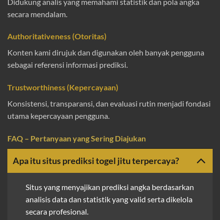
Didukung analis yang memahami statistik dan pola angka
secara mendalam.
Authoritativeness (Otoritas)
Konten kami dirujuk dan digunakan oleh banyak pengguna
sebagai referensi informasi prediksi.
Trustworthiness (Kepercayaan)
Konsistensi, transparansi, dan evaluasi rutin menjadi fondasi
utama kepercayaan pengguna.
FAQ – Pertanyaan yang Sering Diajukan
Apa itu situs prediksi togel jitu terpercaya?
Situs yang menyajikan prediksi angka berdasarkan
analisis data dan statistik yang valid serta dikelola
secara profesional.