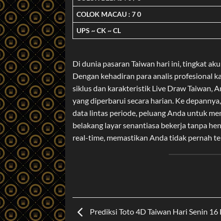
COLOK MACAU : 7 0
UPS ~ CK ~ CL
Di dunia pasaran Taiwan hari ini, tingkat ak
Dengan kehadiran para analis profesional 
siklus dan karakteristik Live Draw Taiwan,
yang diperbarui secara harian. Ke depannya,
data lintas periode, peluang Anda untuk mem
belakang layar senantiasa bekerja tanpa he
real-time, memastikan Anda tidak pernah ter
Prediksi Toto 4D Taiwan Hari Senin 16 