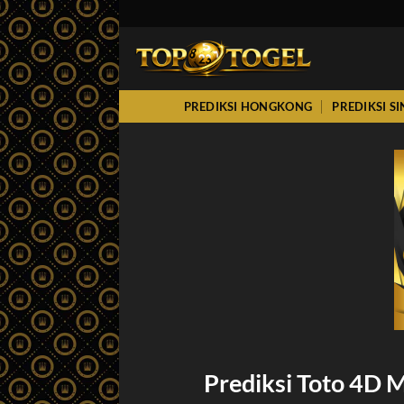
Skip
to
content
PREDIKSI HONGKONG
PREDIKSI S
Prediksi Toto 4D 