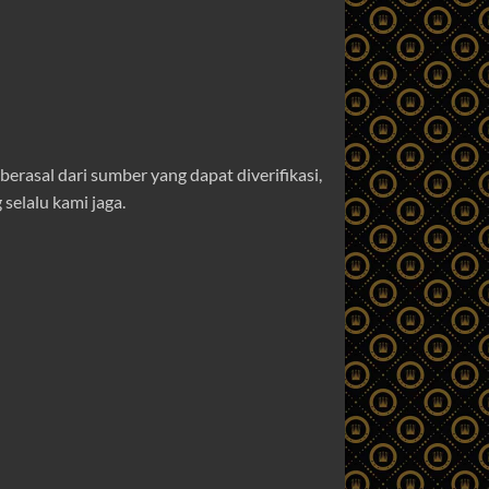
berasal dari sumber yang dapat diverifikasi,
selalu kami jaga.