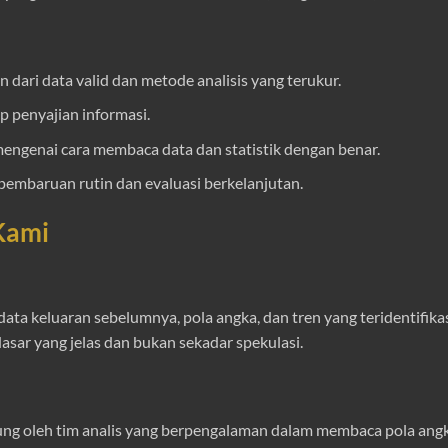
dari data valid dan metode analisis yang terukur.
 penyajian informasi.
ngenai cara membaca data dan statistik dengan benar.
embaruan rutin dan evaluasi berkelanjutan.
Kami
data keluaran sebelumnya, pola angka, dan tren yang teridentifikas
sar yang jelas dan bukan sekadar spekulasi.
dukung oleh tim analis yang berpengalaman dalam membaca pola angk