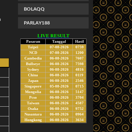
BOLAQQ
u
PARLAY188