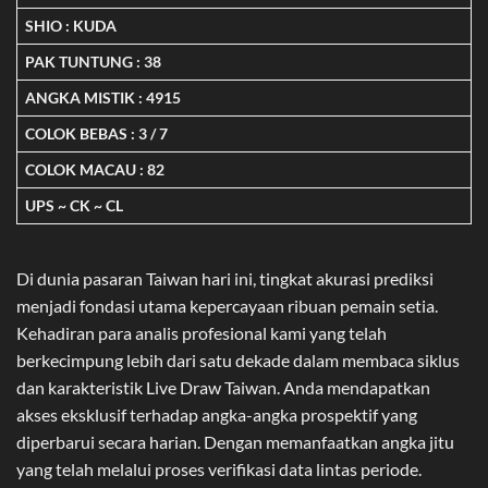
SHIO :
KUDA
PAK TUNTUNG : 38
ANGKA MISTIK :
4915
COLOK BEBAS :
3 / 7
COLOK MACAU : 82
UPS ~ CK ~ CL
Di dunia pasaran Taiwan hari ini, tingkat akurasi prediksi
menjadi fondasi utama kepercayaan ribuan pemain setia.
Kehadiran para analis profesional kami yang telah
berkecimpung lebih dari satu dekade dalam membaca siklus
dan karakteristik Live Draw Taiwan. Anda mendapatkan
akses eksklusif terhadap angka-angka prospektif yang
diperbarui secara harian. Dengan memanfaatkan angka jitu
yang telah melalui proses verifikasi data lintas periode.