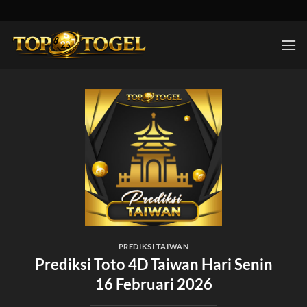
Skip
to
content
PREDIKSI TAIWAN
Prediksi Toto 4D Taiwan Hari Senin
16 Februari 2026