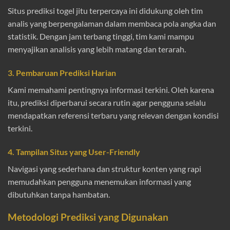
Situs prediksi togel jitu terpercaya ini didukung oleh tim
analis yang berpengalaman dalam membaca pola angka dan
statistik. Dengan jam terbang tinggi, tim kami mampu
menyajikan analisis yang lebih matang dan terarah.
3. Pembaruan Prediksi Harian
Kami memahami pentingnya informasi terkini. Oleh karena
itu, prediksi diperbarui secara rutin agar pengguna selalu
mendapatkan referensi terbaru yang relevan dengan kondisi
terkini.
4. Tampilan Situs yang User-Friendly
Navigasi yang sederhana dan struktur konten yang rapi
memudahkan pengguna menemukan informasi yang
dibutuhkan tanpa hambatan.
Metodologi Prediksi yang Digunakan