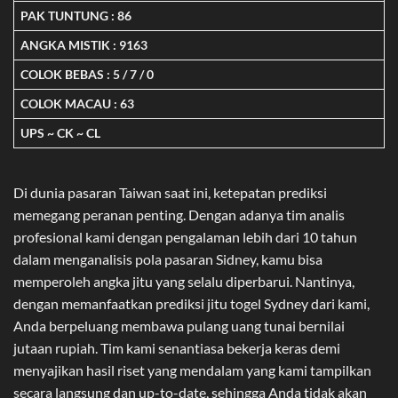
PAK TUNTUNG : 86
ANGKA MISTIK : 9163
COLOK BEBAS : 5 / 7 / 0
COLOK MACAU : 63
UPS ~ CK ~ CL
Di dunia pasaran Taiwan saat ini, ketepatan prediksi
memegang peranan penting. Dengan adanya tim analis
profesional kami dengan pengalaman lebih dari 10 tahun
dalam menganalisis pola pasaran Sidney, kamu bisa
memperoleh angka jitu yang selalu diperbarui. Nantinya,
dengan memanfaatkan prediksi jitu togel Sydney dari kami,
Anda berpeluang membawa pulang uang tunai bernilai
jutaan rupiah. Tim kami senantiasa bekerja keras demi
menyajikan hasil riset yang mendalam yang kami tampilkan
secara langsung dan up-to-date, sehingga Anda tidak akan