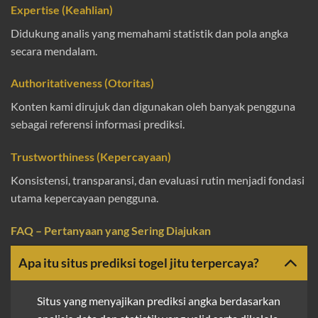
Expertise (Keahlian)
Didukung analis yang memahami statistik dan pola angka
secara mendalam.
Authoritativeness (Otoritas)
Konten kami dirujuk dan digunakan oleh banyak pengguna
sebagai referensi informasi prediksi.
Trustworthiness (Kepercayaan)
Konsistensi, transparansi, dan evaluasi rutin menjadi fondasi
utama kepercayaan pengguna.
FAQ – Pertanyaan yang Sering Diajukan
Apa itu situs prediksi togel jitu terpercaya?
Situs yang menyajikan prediksi angka berdasarkan