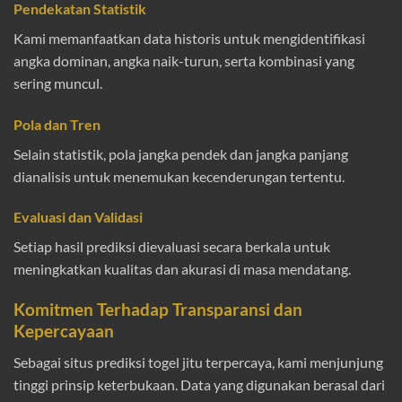
Pendekatan Statistik
Kami memanfaatkan data historis untuk mengidentifikasi
angka dominan, angka naik-turun, serta kombinasi yang
sering muncul.
Pola dan Tren
Selain statistik, pola jangka pendek dan jangka panjang
dianalisis untuk menemukan kecenderungan tertentu.
Evaluasi dan Validasi
Setiap hasil prediksi dievaluasi secara berkala untuk
meningkatkan kualitas dan akurasi di masa mendatang.
Komitmen Terhadap Transparansi dan
Kepercayaan
Sebagai situs prediksi togel jitu terpercaya, kami menjunjung
tinggi prinsip keterbukaan. Data yang digunakan berasal dari