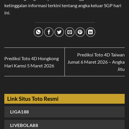
ketinggalan informasi terkini tentang angka keluar SGP hari
ini.
Prediksi Toto 4D Taiwan
Prediksi Toto 4D Hongkong
Jumat 6 Maret 2026 – Angka
Hari Kamsi 5 Maret 2026
Jitu
Link Situs Toto Resmi
LIGA188
LIVEBOLA88