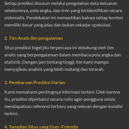
Setiap prediksi disusun melalui pengolahan data keluaran
sebelumnya, pola angka, dan tren yang teridentifikasi secara
sistematis. Pendekatan ini memastikan bahwa setiap konten
memiliki dasar yang jelas dan bukan sekadar spekulasi.
2. Tim Analis Berpengalaman
Situs prediksi togel jitu terpercaya ini didukung oleh tim
analis yang berpengalaman dalam membaca pola angka dan
statistik. Dengan jam terbang tinggi, tim kami mampu
menyajikan analisis yang lebih matang dan terarah.
3. Pembaruan Prediksi Harian
Kami memahami pentingnya informasi terkini. Oleh karena
itu, prediksi diperbarui secara rutin agar pengguna selalu
mendapatkan referensi terbaru yang relevan dengan kondisi
terkini.
4. Tampilan Situs yang User-Friendly