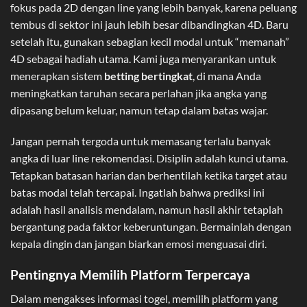
fokus pada 2D dengan line yang lebih banyak, karena peluang
tembus di sektor ini jauh lebih besar dibandingkan 4D. Baru
setelah itu, gunakan sebagian kecil modal untuk “memanah”
4D sebagai hadiah utama. Kami juga menyarankan untuk
menerapkan sistem
betting bertingkat
, di mana Anda
meningkatkan taruhan secara perlahan jika angka yang
dipasang belum keluar, namun tetap dalam batas wajar.
Jangan pernah tergoda untuk memasang terlalu banyak
angka di luar line rekomendasi. Disiplin adalah kunci utama.
Tetapkan batasan harian dan berhentilah ketika target atau
batas modal telah tercapai. Ingatlah bahwa prediksi ini
adalah hasil analisis mendalam, namun hasil akhir tetaplah
bergantung pada faktor keberuntungan. Bermainlah dengan
kepala dingin dan jangan biarkan emosi menguasai diri.
Pentingnya Memilih Platform Terpercaya
Dalam mengakses informasi togel, memilih platform yang