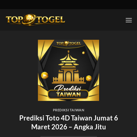
Skip
to
content
PREDIKSI TAIWAN
Prediksi Toto 4D Taiwan Jumat 6
Maret 2026 – Angka Jitu