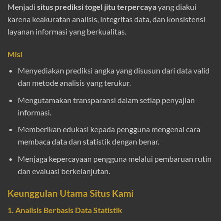
Menjadi
situs prediksi togel jitu terpercaya
yang diakui
karena keakuratan analisis, integritas data, dan konsistensi
layanan informasi yang berkualitas.
Misi
Menyediakan prediksi angka yang disusun dari data valid
dan metode analisis yang terukur.
Mengutamakan transparansi dalam setiap penyajian
informasi.
Memberikan edukasi kepada pengguna mengenai cara
membaca data dan statistik dengan benar.
Menjaga kepercayaan pengguna melalui pembaruan rutin
dan evaluasi berkelanjutan.
Keunggulan Utama Situs Kami
1. Analisis Berbasis Data Statistik