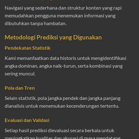
Navigasi yang sederhana dan struktur konten yang rapi
memudahkan pengguna menemukan informasi yang
dibutuhkan tanpa hambatan.
Metodologi Prediksi yang Digunakan
Pendekatan Statistik
Kami memanfaatkan data historis untuk mengidentifikasi
angka dominan, angka naik-turun, serta kombinasi yang
sering muncul.
Pola dan Tren
Selain statistik, pola jangka pendek dan jangka panjang
dianalisis untuk menemukan kecenderungan tertentu.
Evaluasi dan Validasi
Setiap hasil prediksi dievaluasi secara berkala untuk
meningkatkan kualitas dan akurasi di masa mendatang.