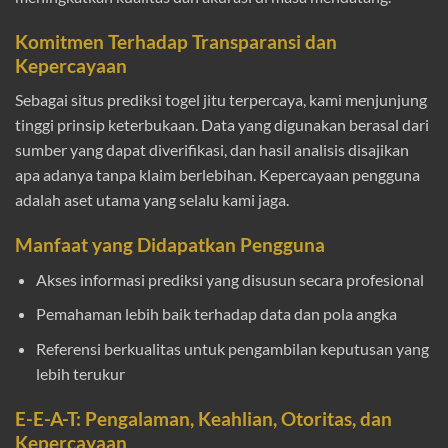
Komitmen Terhadap Transparansi dan
Kepercayaan
Sebagai situs prediksi togel jitu terpercaya, kami menjunjung
tinggi prinsip keterbukaan. Data yang digunakan berasal dari
sumber yang dapat diverifikasi, dan hasil analisis disajikan
apa adanya tanpa klaim berlebihan. Kepercayaan pengguna
adalah aset utama yang selalu kami jaga.
Manfaat yang Didapatkan Pengguna
Akses informasi prediksi yang disusun secara profesional
Pemahaman lebih baik terhadap data dan pola angka
Referensi berkualitas untuk pengambilan keputusan yang
lebih terukur
E-E-A-T: Pengalaman, Keahlian, Otoritas, dan
Kepercayaan