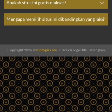
Apakah situs ini gratis diakses?
Mengapa memilih situs ini dibandingkan yang lain?
Copyright 2026 ©
toptogel.com
l Prediksi Togel Jitu Terlengkap