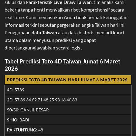
siklus dan karakteristik
Live Draw Taiwan
, tim analis kami
bekerja tanpa henti menyajikan riset komprehensif secara
real-time. Kami memastikan Anda tidak pernah ketinggalan
informasi terkini seputar pergerakan angka Taiwan hari ini.
Penggunaan
data Taiwan
atau data historis menjadi kunci
utama dalam menyusun prediksi yang dapat
dipertanggungjawabkan secara logis
.
Tabel Prediksi Toto 4D Taiwan Jumat 6 Maret
2026
PREDIKSI TOTO 4D TAIWAN HARI JUMAT 6 MARET 2026
4D:
5789
2D:
57 89 34 62 71 48 25 93 16 40 83
50/50:
GANJIL BESAR
SHIO:
BABI
PAKTUNTUNG:
48