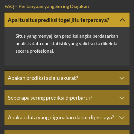
FAQ – Pertanyaan yang Sering Diajukan
Apa itu situs prediksi togel jitu terpercaya?
Situs yang menyajikan prediksi angka berdasarkan
analisis data dan statistik yang valid serta dikelola
secara profesional.
Apakah prediksi selalu akurat?
Seberapa sering prediksi diperbarui?
Apakah data yang digunakan dapat dipercaya?