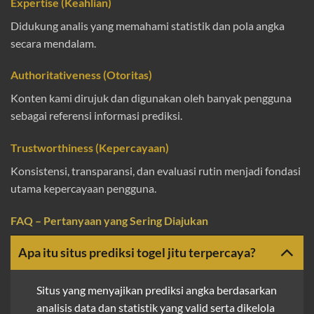
Expertise (Keahlian)
Didukung analis yang memahami statistik dan pola angka
secara mendalam.
Authoritativeness (Otoritas)
Konten kami dirujuk dan digunakan oleh banyak pengguna
sebagai referensi informasi prediksi.
Trustworthiness (Kepercayaan)
Konsistensi, transparansi, dan evaluasi rutin menjadi fondasi
utama kepercayaan pengguna.
FAQ – Pertanyaan yang Sering Diajukan
Apa itu situs prediksi togel jitu terpercaya?
Situs yang menyajikan prediksi angka berdasarkan
analisis data dan statistik yang valid serta dikelola