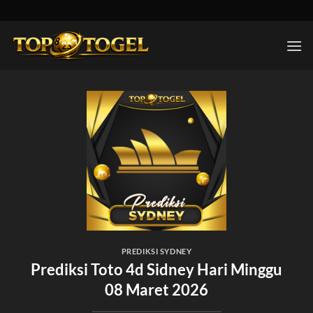
Skip
to
content
PREDIKSI SYDNEY
Prediksi Toto 4d Sidney Hari Minggu
08 Maret 2026