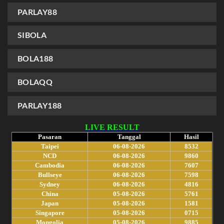
PARLAY88
SIBOLA
BOLA188
BOLAQQ
PARLAY188