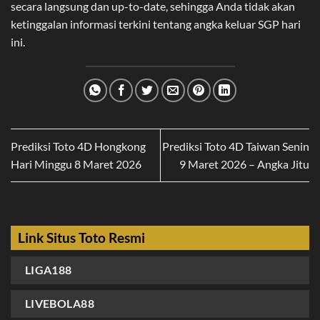
secara langsung dan up-to-date, sehingga Anda tidak akan
ketinggalan informasi terkini tentang angka keluar SGP hari
ini.
Prediksi Toto 4D Hongkong
Prediksi Toto 4D Taiwan Senin
Hari Minggu 8 Maret 2026
9 Maret 2026 – Angka Jitu
Link Situs Toto Resmi
LIGA188
LIVEBOLA88