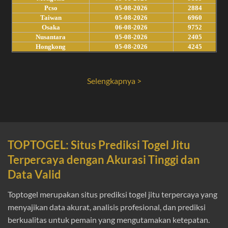
Selengkapnya >
TOPTOGEL: Situs Prediksi Togel Jitu
Terpercaya dengan Akurasi Tinggi dan
Data Valid
Toptogel merupakan situs prediksi togel jitu terpercaya yang
menyajikan data akurat, analisis profesional, dan prediksi
berkualitas untuk pemain yang mengutamakan ketepatan.