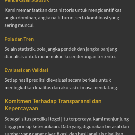
Kami memanfaatkan data historis untuk mengidentifikasi
angka dominan, angka naik-turun, serta kombinasi yang
sering muncul.
Pola dan Tren
Selain statistik, pola jangka pendek dan jangka panjang
dianalisis untuk menemukan kecenderungan tertentu.
Evaluasi dan Validasi
Setiap hasil prediksi dievaluasi secara berkala untuk
meningkatkan kualitas dan akurasi di masa mendatang.
Komitmen Terhadap Transparansi dan
Kepercayaan
Sebagai situs prediksi togel jitu terpercaya, kami menjunjung
tinggi prinsip keterbukaan. Data yang digunakan berasal dari
sumber yang dapat diverifikasi, dan hasil analisis disajikan