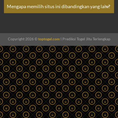
Mengapa memilih situs ini dibandingkan yang lain?
Copyright 2026 ©
toptogel.com
l Prediksi Togel Jitu Terlengkap