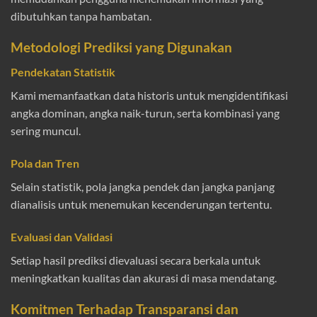
dibutuhkan tanpa hambatan.
Metodologi Prediksi yang Digunakan
Pendekatan Statistik
Kami memanfaatkan data historis untuk mengidentifikasi
angka dominan, angka naik-turun, serta kombinasi yang
sering muncul.
Pola dan Tren
Selain statistik, pola jangka pendek dan jangka panjang
dianalisis untuk menemukan kecenderungan tertentu.
Evaluasi dan Validasi
Setiap hasil prediksi dievaluasi secara berkala untuk
meningkatkan kualitas dan akurasi di masa mendatang.
Komitmen Terhadap Transparansi dan