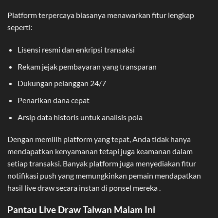
Platform terpercaya biasanya menawarkan fitur lengkap
seperti:
Lisensi resmi dan enkripsi transaksi
Rekam jejak pembayaran yang transparan
Dukungan pelanggan 24/7
Penarikan dana cepat
Arsip data historis untuk analisis pola
Dengan memilih platform yang tepat, Anda tidak hanya
mendapatkan kenyamanan tetapi juga keamanan dalam
setiap transaksi. Banyak platform juga menyediakan fitur
notifikasi push yang memungkinkan pemain mendapatkan
hasil live draw secara instan di ponsel mereka
.
Pantau Live Draw Taiwan Malam Ini