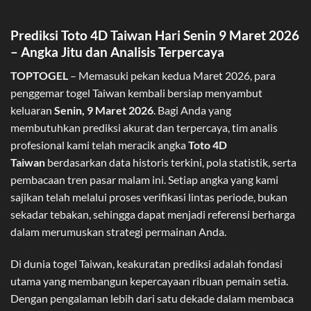
Prediksi Toto 4D Taiwan Hari Senin 9 Maret 2026
– Angka Jitu dan Analisis Terpercaya
TOPTOGEL
– Memasuki pekan kedua Maret 2026, para
penggemar togel Taiwan kembali bersiap menyambut
keluaran
Senin, 9 Maret 2026
. Bagi Anda yang
membutuhkan prediksi akurat dan terpercaya, tim analis
profesional kami telah meracik angka
Toto 4D
Taiwan
berdasarkan data historis terkini, pola statistik, serta
pembacaan tren pasar malam ini. Setiap angka yang kami
sajikan telah melalui proses verifikasi lintas periode, bukan
sekadar tebakan, sehingga dapat menjadi referensi berharga
dalam merumuskan strategi permainan Anda.
Di dunia togel Taiwan, keakuratan prediksi adalah fondasi
utama yang membangun kepercayaan ribuan pemain setia.
Dengan pengalaman lebih dari satu dekade dalam membaca