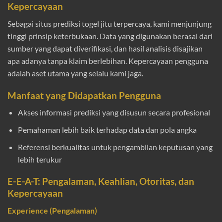
Kepercayaan
Sebagai situs prediksi togel jitu terpercaya, kami menjunjung
tinggi prinsip keterbukaan. Data yang digunakan berasal dari
sumber yang dapat diverifikasi, dan hasil analisis disajikan
apa adanya tanpa klaim berlebihan. Kepercayaan pengguna
adalah aset utama yang selalu kami jaga.
Manfaat yang Didapatkan Pengguna
Akses informasi prediksi yang disusun secara profesional
Pemahaman lebih baik terhadap data dan pola angka
Referensi berkualitas untuk pengambilan keputusan yang
lebih terukur
E-E-A-T: Pengalaman, Keahlian, Otoritas, dan
Kepercayaan
Experience (Pengalaman)