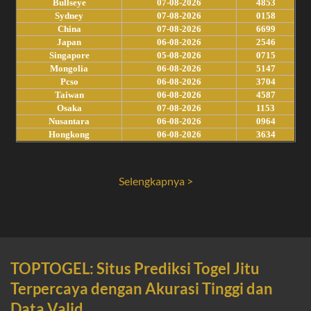
Selengkapnya >
TOPTOGEL: Situs Prediksi Togel Jitu
Terpercaya dengan Akurasi Tinggi dan
Data Valid