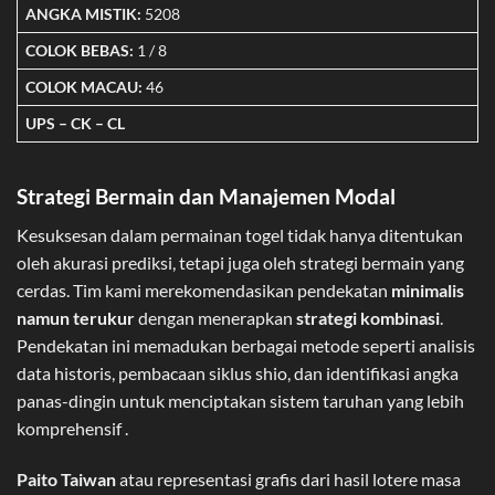
ANGKA MISTIK:
5208
COLOK BEBAS:
1 / 8
COLOK MACAU:
46
UPS – CK – CL
Strategi Bermain dan Manajemen Modal
Kesuksesan dalam permainan togel tidak hanya ditentukan
oleh akurasi prediksi, tetapi juga oleh strategi bermain yang
cerdas. Tim kami merekomendasikan pendekatan
minimalis
namun terukur
dengan menerapkan
strategi kombinasi
.
Pendekatan ini memadukan berbagai metode seperti analisis
data historis, pembacaan siklus shio, dan identifikasi angka
panas-dingin untuk menciptakan sistem taruhan yang lebih
komprehensif
.
Paito Taiwan
atau representasi grafis dari hasil lotere masa