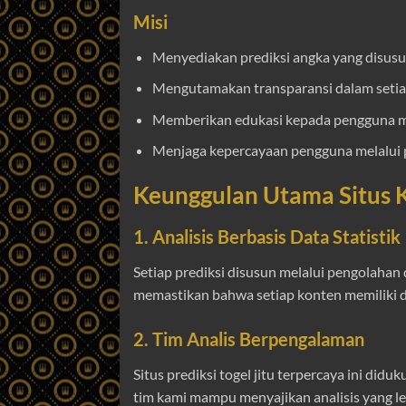
Misi
Menyediakan prediksi angka yang disusun 
Mengutamakan transparansi dalam setiap
Memberikan edukasi kepada pengguna me
Menjaga kepercayaan pengguna melalui p
Keunggulan Utama Situs 
1. Analisis Berbasis Data Statistik
Setiap prediksi disusun melalui pengolahan 
memastikan bahwa setiap konten memiliki da
2. Tim Analis Berpengalaman
Situs prediksi togel jitu terpercaya ini di
tim kami mampu menyajikan analisis yang le