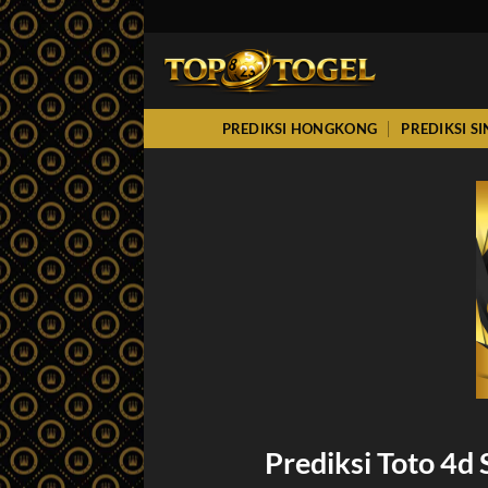
Skip
to
content
PREDIKSI HONGKONG
PREDIKSI S
Prediksi Toto 4d