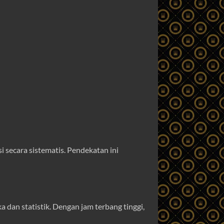
i secara sistematis. Pendekatan ini
a dan statistik. Dengan jam terbang tinggi,