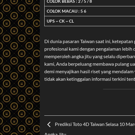
COLOK BEBAS : 2 / 5 / 8
COLOK MACAU : 5 6
UPS ~ CK ~ CL
Di dunia pasaran Taiwan saat ini, ketepata
profesional kami dengan pengalaman lebih d
memperoleh angka jitu yang selalu diperbaru
kami, Anda berpeluang membawa pulang uang 
demi menyajikan hasil riset yang mendalam
tidak akan ketinggalan informasi terkini ten
Prediksi Toto 4D Taiwan Selasa 10 Mar
Angka Jitu