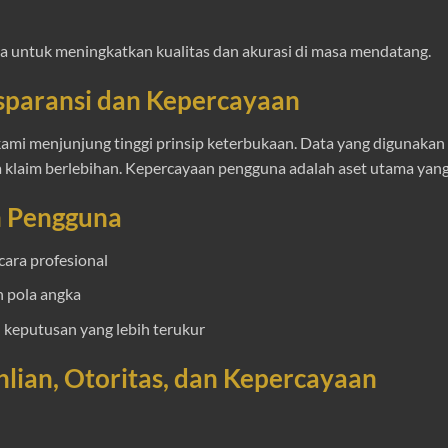
kala untuk meningkatkan kualitas dan akurasi di masa mendatang.
paransi dan Kepercayaan
, kami menjunjung tinggi prinsip keterbukaan. Data yang digunakan 
pa klaim berlebihan. Kepercayaan pengguna adalah aset utama yang 
n Pengguna
cara profesional
 pola angka
 keputusan yang lebih terukur
hlian, Otoritas, dan Kepercayaan