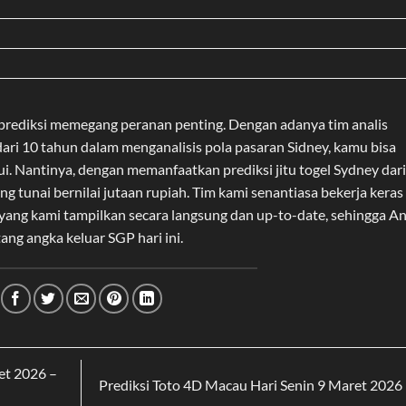
n prediksi memegang peranan penting. Dengan adanya tim analis
ari 10 tahun dalam menganalisis pola pasaran Sidney, kamu bisa
i. Nantinya, dengan memanfaatkan prediksi jitu togel Sydney dari
tunai bernilai jutaan rupiah. Tim kami senantiasa bekerja keras
 yang kami tampilkan secara langsung dan up-to-date, sehingga A
tang angka keluar SGP hari ini.
et 2026 –
Prediksi Toto 4D Macau Hari Senin 9 Maret 2026