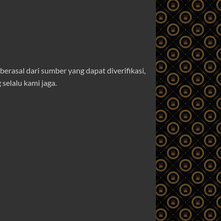
berasal dari sumber yang dapat diverifikasi,
selalu kami jaga.