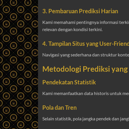
3. Pembaruan Prediksi Harian
Kami memahami pentingnya informasi terkini
relevan dengan kondisi terkini.
4. Tampilan Situs yang User-Frien
Navigasi yang sederhana dan struktur kon
Metodologi Prediksi yan
Pendekatan Statistik
Kami memanfaatkan data historis untuk meng
Pola dan Tren
Selain statistik, pola jangka pendek dan j