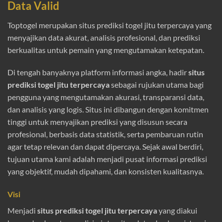
Data Valid
Toptogel merupakan situs prediksi togel jitu terpercaya yang
menyajikan data akurat, analisis profesional, dan prediksi
berkualitas untuk pemain yang mengutamakan ketepatan.
Di tengah banyaknya platform informasi angka, hadir
situs
prediksi togel jitu terpercaya
sebagai rujukan utama bagi
pengguna yang mengutamakan akurasi, transparansi data,
dan analisis yang logis. Situs ini dibangun dengan komitmen
tinggi untuk menyajikan prediksi yang disusun secara
profesional, berbasis data statistik, serta pembaruan rutin
agar tetap relevan dan dapat dipercaya. Sejak awal berdiri,
tujuan utama kami adalah menjadi pusat informasi prediksi
yang objektif, mudah dipahami, dan konsisten kualitasnya.
Visi
Menjadi
situs prediksi togel jitu terpercaya
yang diakui