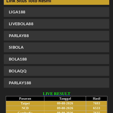
Link Situs Toto Resmi
LIGA188
LIVEBOLA88
PARLAY88
SIBOLA
BOLA188
BOLAQQ
PARLAY188