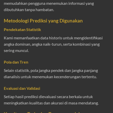
memudahkan pengguna menemukan informasi yang
dibutuhkan tanpa hambatan.
Metodologi Prediksi yang Digunakan
Pendekatan Statistik
Kami memanfaatkan data historis untuk mengidentifikasi
angka dominan, angka naik-turun, serta kombinasi yang
sering muncul.
Pola dan Tren
Selain statistik, pola jangka pendek dan jangka panjang
dianalisis untuk menemukan kecenderungan tertentu.
Evaluasi dan Validasi
Setiap hasil prediksi dievaluasi secara berkala untuk
meningkatkan kualitas dan akurasi di masa mendatang.