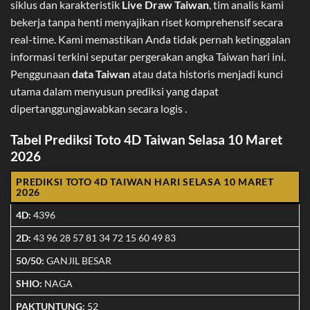
siklus dan karakteristik
Live Draw Taiwan
, tim analis kami
bekerja tanpa henti menyajikan riset komprehensif secara
real-time. Kami memastikan Anda tidak pernah ketinggalan
informasi terkini seputar pergerakan angka Taiwan hari ini.
Penggunaan
data Taiwan
atau data historis menjadi kunci
utama dalam menyusun prediksi yang dapat
dipertanggungjawabkan secara logis
.
Tabel Prediksi Toto 4D Taiwan Selasa 10 Maret
2026
PREDIKSI TOTO 4D TAIWAN HARI SELASA 10 MARET
2026
4D:
4396
2D:
43 96 28 57 81 34 72 15 60 49 83
50/50:
GANJIL BESAR
SHIO:
NAGA
PAKTUNTUNG:
52