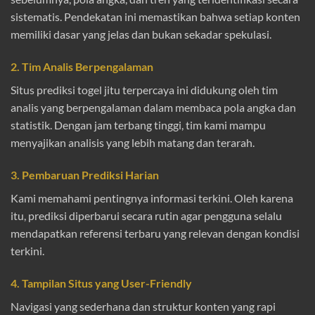
sistematis. Pendekatan ini memastikan bahwa setiap konten
memiliki dasar yang jelas dan bukan sekadar spekulasi.
2. Tim Analis Berpengalaman
Situs prediksi togel jitu terpercaya ini didukung oleh tim
analis yang berpengalaman dalam membaca pola angka dan
statistik. Dengan jam terbang tinggi, tim kami mampu
menyajikan analisis yang lebih matang dan terarah.
3. Pembaruan Prediksi Harian
Kami memahami pentingnya informasi terkini. Oleh karena
itu, prediksi diperbarui secara rutin agar pengguna selalu
mendapatkan referensi terbaru yang relevan dengan kondisi
terkini.
4. Tampilan Situs yang User-Friendly
Navigasi yang sederhana dan struktur konten yang rapi