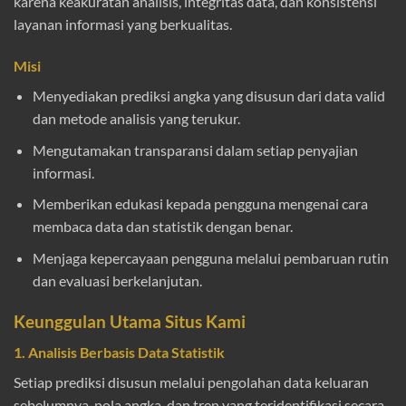
karena keakuratan analisis, integritas data, dan konsistensi
layanan informasi yang berkualitas.
Misi
Menyediakan prediksi angka yang disusun dari data valid
dan metode analisis yang terukur.
Mengutamakan transparansi dalam setiap penyajian
informasi.
Memberikan edukasi kepada pengguna mengenai cara
membaca data dan statistik dengan benar.
Menjaga kepercayaan pengguna melalui pembaruan rutin
dan evaluasi berkelanjutan.
Keunggulan Utama Situs Kami
1. Analisis Berbasis Data Statistik
Setiap prediksi disusun melalui pengolahan data keluaran
sebelumnya, pola angka, dan tren yang teridentifikasi secara