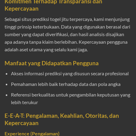
Komitmen Terhadap Transparansi dan
Kepercayaan
Sebagai situs prediksi togel jitu terpercaya, kami menjunjung
tinggi prinsip keterbukaan. Data yang digunakan berasal dari
sumber yang dapat diverifikasi, dan hasil analisis disajikan
apa adanya tanpa klaim berlebihan. Kepercayaan pengguna
adalah aset utama yang selalu kami jaga.
Manfaat yang Didapatkan Pengguna
Akses informasi prediksi yang disusun secara profesional
Pemahaman lebih baik terhadap data dan pola angka
Referensi berkualitas untuk pengambilan keputusan yang
lebih terukur
E-E-A-T: Pengalaman, Keahlian, Otoritas, dan
Kepercayaan
Experience (Pengalaman)