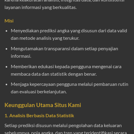
layanan informasi yang berkualitas.
Misi
Menyediakan prediksi angka yang disusun dari data valid
dan metode analisis yang terukur.
Mengutamakan transparansi dalam setiap penyajian
informasi.
Memberikan edukasi kepada pengguna mengenai cara
membaca data dan statistik dengan benar.
Menjaga kepercayaan pengguna melalui pembaruan rutin
dan evaluasi berkelanjutan.
Keunggulan Utama Situs Kami
1. Analisis Berbasis Data Statistik
Setiap prediksi disusun melalui pengolahan data keluaran
sebelumnya, pola angka, dan tren yang teridentifikasi secara