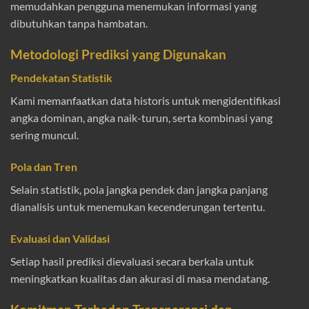
memudahkan pengguna menemukan informasi yang
dibutuhkan tanpa hambatan.
Metodologi Prediksi yang Digunakan
Pendekatan Statistik
Kami memanfaatkan data historis untuk mengidentifikasi
angka dominan, angka naik-turun, serta kombinasi yang
sering muncul.
Pola dan Tren
Selain statistik, pola jangka pendek dan jangka panjang
dianalisis untuk menemukan kecenderungan tertentu.
Evaluasi dan Validasi
Setiap hasil prediksi dievaluasi secara berkala untuk
meningkatkan kualitas dan akurasi di masa mendatang.