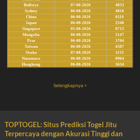
Selengkapnya >
TOPTOGEL: Situs Prediksi Togel Jitu
Terpercaya dengan Akurasi Tinggi dan