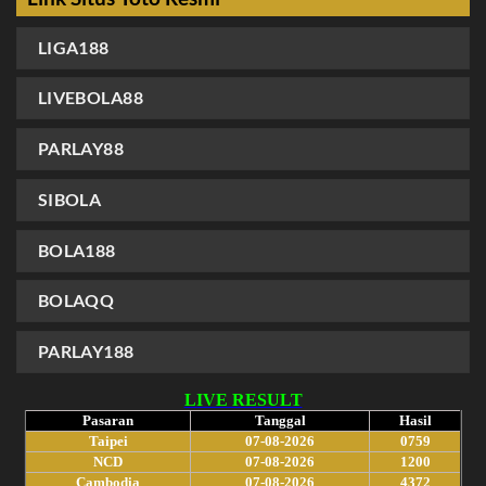
LIGA188
LIVEBOLA88
PARLAY88
SIBOLA
BOLA188
BOLAQQ
PARLAY188