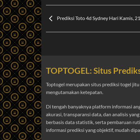
Prediksi Toto 4d Sydney Hari Kamis, 2
TOPTOGEL: Situs Prediksi
Toptogel merupakan situs prediksi togel jitu
mengutamakan ketepatan.
Di tengah banyaknya platform informasi ang
akurasi, transparansi data, dan analisis yan
berbasis data statistik, serta pembaruan rut
informasi prediksi yang objektif, mudah dip