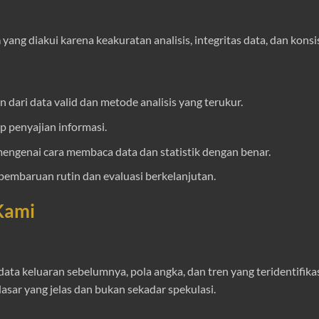
a
yang diakui karena keakuratan analisis, integritas data, dan konsi
dari data valid dan metode analisis yang terukur.
 penyajian informasi.
ngenai cara membaca data dan statistik dengan benar.
embaruan rutin dan evaluasi berkelanjutan.
Kami
data keluaran sebelumnya, pola angka, dan tren yang teridentifikas
sar yang jelas dan bukan sekadar spekulasi.