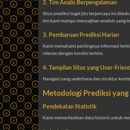
2. Tim Analis Berpengalaman
Situs prediksi togel jitu terpercaya ini di
tim kami mampu menyajikan analisis yang le
3. Pembaruan Prediksi Harian
Kami memahami pentingnya informasi terkini
relevan dengan kondisi terkini.
4. Tampilan Situs yang User-Frien
Navigasi yang sederhana dan struktur kon
Metodologi Prediksi yan
Pendekatan Statistik
Kami memanfaatkan data historis untuk meng