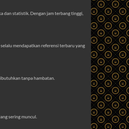
a dan statistik. Dengan jam terbang tinggi,
a selalu mendapatkan referensi terbaru yang
dibutuhkan tanpa hambatan.
ang sering muncul.