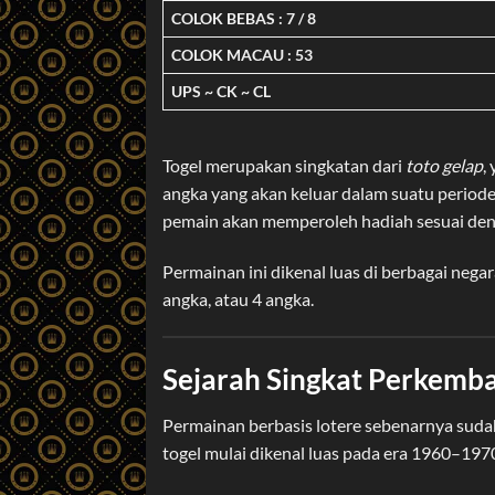
COLOK BEBAS : 7 / 8
COLOK MACAU : 53
UPS ~ CK ~ CL
Togel merupakan singkatan dari
toto gelap
,
angka yang akan keluar dalam suatu periode 
pemain akan memperoleh hadiah sesuai den
Permainan ini dikenal luas di berbagai negar
angka, atau 4 angka.
Sejarah Singkat Perkemb
Permainan berbasis lotere sebenarnya sudah 
togel mulai dikenal luas pada era 1960–197