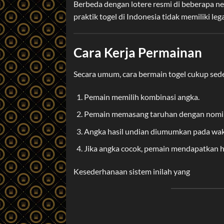
Berbeda dengan lotere resmi di beberapa n
praktik togel di Indonesia tidak memiliki leg
Cara Kerja Permainan
Secara umum, cara bermain togel cukup sed
Pemain memilih kombinasi angka.
Pemain memasang taruhan dengan nomin
Angka hasil undian diumumkan pada wakt
Jika angka cocok, pemain mendapatkan ha
Kesederhanaan sistem inilah yang