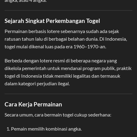
Sejarah Singkat Perkembangan Togel
Permainan berbasis lotere sebenarnya sudah ada sejak
ratusan tahun lalu di berbagai belahan dunia. Di Indonesia,
togel mulai dikenal luas pada era 1960–1970-an.
Berbeda dengan lotere resmi di beberapa negara yang
dikelola pemerintah untuk mendanai program publik, praktik
togel di Indonesia tidak memiliki legalitas dan termasuk
dalam kategori perjudian ilegal.
Cara Kerja Permainan
Secara umum, cara bermain togel cukup sederhana:
Pemain memilih kombinasi angka.