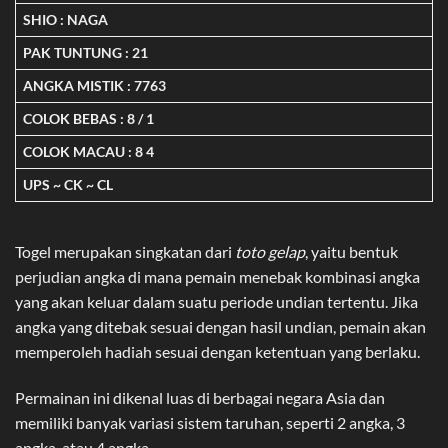
SHIO : NAGA
PAK TUNTUNG : 21
ANGKA MISTIK : 7763
COLOK BEBAS : 8 / 1
COLOK MACAU : 8 4
UPS ~ CK ~ CL
Togel merupakan singkatan dari
toto gelap
, yaitu bentuk
perjudian angka di mana pemain menebak kombinasi angka
yang akan keluar dalam suatu periode undian tertentu. Jika
angka yang ditebak sesuai dengan hasil undian, pemain akan
memperoleh hadiah sesuai dengan ketentuan yang berlaku.
Permainan ini dikenal luas di berbagai negara Asia dan
memiliki banyak variasi sistem taruhan, seperti 2 angka, 3
angka, atau 4 angka.