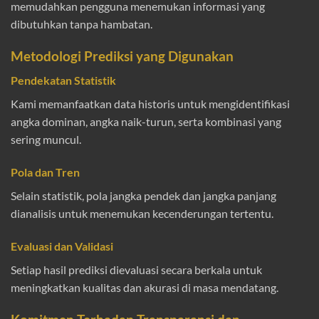
memudahkan pengguna menemukan informasi yang
dibutuhkan tanpa hambatan.
Metodologi Prediksi yang Digunakan
Pendekatan Statistik
Kami memanfaatkan data historis untuk mengidentifikasi
angka dominan, angka naik-turun, serta kombinasi yang
sering muncul.
Pola dan Tren
Selain statistik, pola jangka pendek dan jangka panjang
dianalisis untuk menemukan kecenderungan tertentu.
Evaluasi dan Validasi
Setiap hasil prediksi dievaluasi secara berkala untuk
meningkatkan kualitas dan akurasi di masa mendatang.