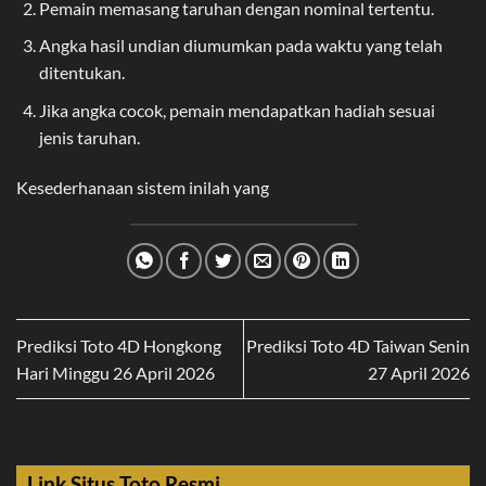
Pemain memasang taruhan dengan nominal tertentu.
Angka hasil undian diumumkan pada waktu yang telah
ditentukan.
Jika angka cocok, pemain mendapatkan hadiah sesuai
jenis taruhan.
Kesederhanaan sistem inilah yang
Prediksi Toto 4D Hongkong
Prediksi Toto 4D Taiwan Senin
Hari Minggu 26 April 2026
27 April 2026
Link Situs Toto Resmi