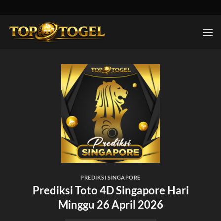
Skip
to
content
PREDIKSI SINGAPORE
Prediksi Toto 4D Singapore Hari
Minggu 26 April 2026