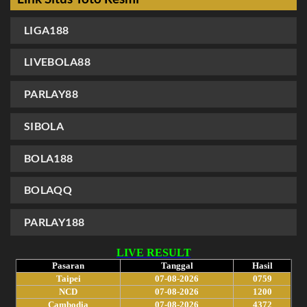
LIGA188
LIVEBOLA88
PARLAY88
SIBOLA
BOLA188
BOLAQQ
PARLAY188