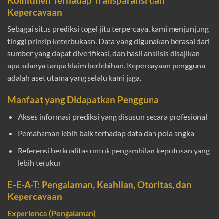
Komitmen Terhadap Transparansi dan
Kepercayaan
Sebagai situs prediksi togel jitu terpercaya, kami menjunjung
tinggi prinsip keterbukaan. Data yang digunakan berasal dari
sumber yang dapat diverifikasi, dan hasil analisis disajikan
apa adanya tanpa klaim berlebihan. Kepercayaan pengguna
adalah aset utama yang selalu kami jaga.
Manfaat yang Didapatkan Pengguna
Akses informasi prediksi yang disusun secara profesional
Pemahaman lebih baik terhadap data dan pola angka
Referensi berkualitas untuk pengambilan keputusan yang
lebih terukur
E-E-A-T: Pengalaman, Keahlian, Otoritas, dan
Kepercayaan
Experience (Pengalaman)