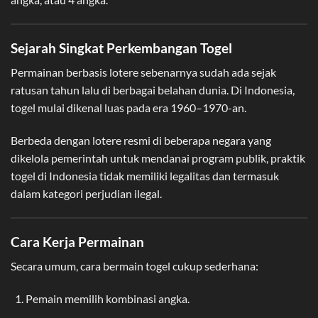
Sejarah Singkat Perkembangan Togel
Permainan berbasis lotere sebenarnya sudah ada sejak
ratusan tahun lalu di berbagai belahan dunia. Di Indonesia,
togel mulai dikenal luas pada era 1960–1970-an.
Berbeda dengan lotere resmi di beberapa negara yang
dikelola pemerintah untuk mendanai program publik, praktik
togel di Indonesia tidak memiliki legalitas dan termasuk
dalam kategori perjudian ilegal.
Cara Kerja Permainan
Secara umum, cara bermain togel cukup sederhana:
Pemain memilih kombinasi angka.