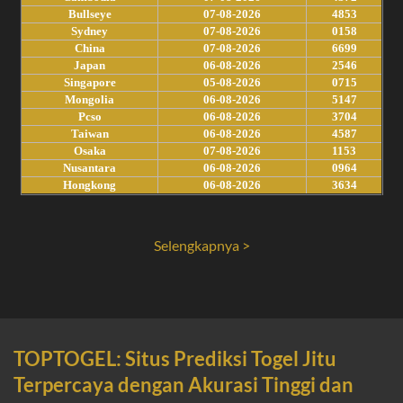
Selengkapnya >
TOPTOGEL: Situs Prediksi Togel Jitu
Terpercaya dengan Akurasi Tinggi dan