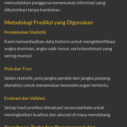
memudahkan pengguna menemukan informasi yang
dibutuhkan tanpa hambatan.
Metodologi Prediksi yang Digunakan
Pendekatan Statistik
Kami memanfaatkan data historis untuk mengidentifikasi
angka dominan, angka naik-turun, serta kombinasi yang
sering muncul.
Pola dan Tren
Selain statistik, pola jangka pendek dan jangka panjang
dianalisis untuk menemukan kecenderungan tertentu.
Evaluasi dan Validasi
Setiap hasil prediksi dievaluasi secara berkala untuk
meningkatkan kualitas dan akurasi di masa mendatang.