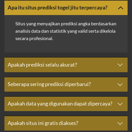
Apa itu situs prediksi togel jitu terpercaya?
Situs yang menyajikan prediksi angka berdasarkan
analisis data dan statistik yang valid serta dikelola
secara profesional.
Apakah prediksi selalu akurat?
Seberapa sering prediksi diperbarui?
Apakah data yang digunakan dapat dipercaya?
Apakah situs ini gratis diakses?