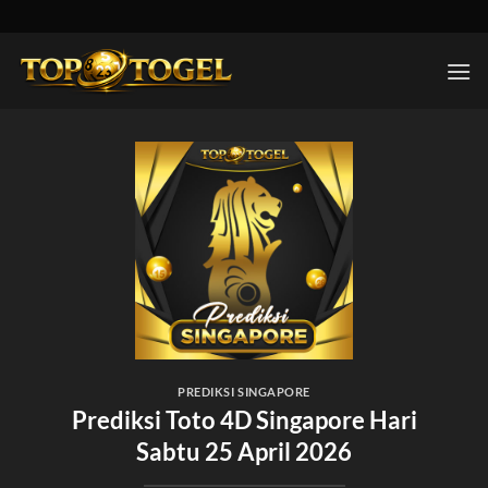
Skip
to
content
PREDIKSI SINGAPORE
Prediksi Toto 4D Singapore Hari
Sabtu 25 April 2026