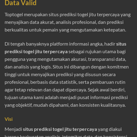
Data Valid
Toptogel merupakan situs prediksi togel jitu terpercaya yang
menyajikan data akurat, analisis profesional, dan prediksi
berkualitas untuk pemain yang mengutamakan ketepatan.
Di tengah banyaknya platform informasi angka, hadir
situs
prediksi togel jitu terpercaya
sebagai rujukan utama bagi
pengguna yang mengutamakan akurasi, transparansi data,
dan analisis yang logis. Situs ini dibangun dengan komitmen
tinggi untuk menyajikan prediksi yang disusun secara
profesional, berbasis data statistik, serta pembaruan rutin
agar tetap relevan dan dapat dipercaya. Sejak awal berdiri,
tujuan utama kami adalah menjadi pusat informasi prediksi
yang objektif, mudah dipahami, dan konsisten kualitasnya.
Visi
Menjadi
situs prediksi togel jitu terpercaya
yang diakui
karena keakuratan analisis, integritas data, dan konsistensi