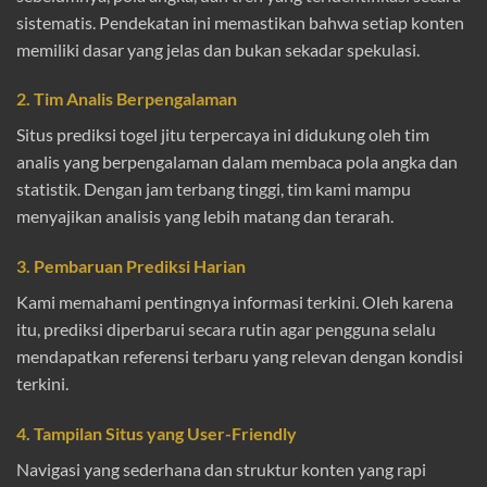
sistematis. Pendekatan ini memastikan bahwa setiap konten
memiliki dasar yang jelas dan bukan sekadar spekulasi.
2. Tim Analis Berpengalaman
Situs prediksi togel jitu terpercaya ini didukung oleh tim
analis yang berpengalaman dalam membaca pola angka dan
statistik. Dengan jam terbang tinggi, tim kami mampu
menyajikan analisis yang lebih matang dan terarah.
3. Pembaruan Prediksi Harian
Kami memahami pentingnya informasi terkini. Oleh karena
itu, prediksi diperbarui secara rutin agar pengguna selalu
mendapatkan referensi terbaru yang relevan dengan kondisi
terkini.
4. Tampilan Situs yang User-Friendly
Navigasi yang sederhana dan struktur konten yang rapi