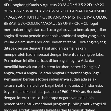
4D Hongkong Kamis 6 Agustus 2026 4D : 9 3 5 2 2D : 69 20
90 26 06 29 86 40 10 82 98 56 50 / 50 : GENAP BESAR SHIO
: NAGA PAK TUNTUNG : 88 ANGKA MISTIK : 1494 COLOK
BEBAS : 5 / 0 COLOK MACAU : 53 UPS ~ CK ~ CL Togel
merupakan singkatan dari toto gelap, yaitu bentuk perjudian
angka di mana pemain menebak kombinasi angka yang akan
keluar dalam suatu periode undian tertentu. Jika angka yang
ditebak sesuai dengan hasil undian, pemain akan
memperoleh hadiah sesuai dengan ketentuan yang berlaku.
Permainan ini dikenal luas di berbagai negara Asia dan
memiliki banyak variasi sistem taruhan, seperti 2 angka, 3
angka, atau 4 angka. Sejarah Singkat Perkembangan Togel
Permainan berbasis lotere sebenarnya sudah ada sejak
ratusan tahun lalu di berbagai belahan dunia. Di Indonesia,
togel mulai dikenal luas pada era 1960–1970-an. Berbeda
dengan lotere resmi di beberapa negara yang dikelola
pemerintah untuk mendanai program publik, praktik togel di
Indonesia tidak memiliki legalitas dan termasuk dalam