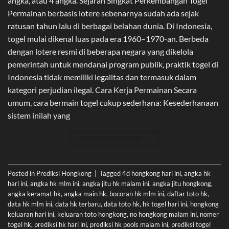
angka, atau 4 angka. Sejarah Singkat Perkembangan Togel
Permainan berbasis lotere sebenarnya sudah ada sejak
ratusan tahun lalu di berbagai belahan dunia. Di Indonesia,
togel mulai dikenal luas pada era 1960–1970-an. Berbeda
dengan lotere resmi di beberapa negara yang dikelola
pemerintah untuk mendanai program publik, praktik togel di
Indonesia tidak memiliki legalitas dan termasuk dalam
kategori perjudian ilegal. Cara Kerja Permainan Secara
umum, cara bermain togel cukup sederhana: Kesederhanaan
sistem inilah yang
CONTINUE READING
→
Posted in
Prediksi Hongkong
|
Tagged
4d hongkong hari ini
,
angka hk
hari ini
,
angka hk mlm ini
,
angka jitu hk malam ini
,
angka jitu hongkong
,
angka keramat hk
,
angka main hk
,
bocoran hk mlm ini
,
daftar toto hk
,
data hk mlm ini
,
data hk terbaru
,
data toto hk
,
hk togel hari ini
,
hongkong
keluaran hari ini
,
keluaran toto hongkong
,
no hongkong malam ini
,
nomer
togel hk
,
prediksi hk hari ini
,
prediksi hk pools malam ini
,
prediksi togel