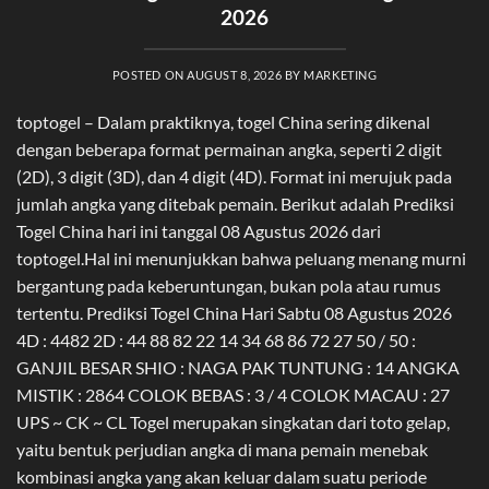
2026
POSTED ON
AUGUST 8, 2026
BY
MARKETING
toptogel – Dalam praktiknya, togel China sering dikenal
dengan beberapa format permainan angka, seperti 2 digit
(2D), 3 digit (3D), dan 4 digit (4D). Format ini merujuk pada
jumlah angka yang ditebak pemain. Berikut adalah Prediksi
Togel China hari ini tanggal 08 Agustus 2026 dari
toptogel.Hal ini menunjukkan bahwa peluang menang murni
bergantung pada keberuntungan, bukan pola atau rumus
tertentu. Prediksi Togel China Hari Sabtu 08 Agustus 2026
4D : 4482 2D : 44 88 82 22 14 34 68 86 72 27 50 / 50 :
GANJIL BESAR SHIO : NAGA PAK TUNTUNG : 14 ANGKA
MISTIK : 2864 COLOK BEBAS : 3 / 4 COLOK MACAU : 27
UPS ~ CK ~ CL Togel merupakan singkatan dari toto gelap,
yaitu bentuk perjudian angka di mana pemain menebak
kombinasi angka yang akan keluar dalam suatu periode