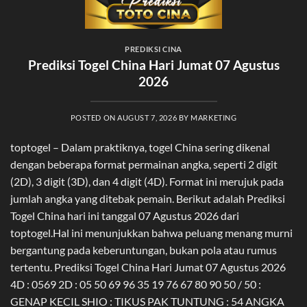
PREDIKSI CINA
Prediksi Togel China Hari Jumat 07 Agustus
2026
POSTED ON
AUGUST 7, 2026
BY
MARKETING
toptogel – Dalam praktiknya, togel China sering dikenal
dengan beberapa format permainan angka, seperti 2 digit
(2D), 3 digit (3D), dan 4 digit (4D). Format ini merujuk pada
jumlah angka yang ditebak pemain. Berikut adalah Prediksi
Togel China hari ini tanggal 07 Agustus 2026 dari
toptogel.Hal ini menunjukkan bahwa peluang menang murni
bergantung pada keberuntungan, bukan pola atau rumus
tertentu. Prediksi Togel China Hari Jumat 07 Agustus 2026
4D : 0569 2D : 05 50 69 96 35 19 76 67 80 90 50 / 50 :
GENAP KECIL SHIO : TIKUS PAK TUNTUNG : 54 ANGKA