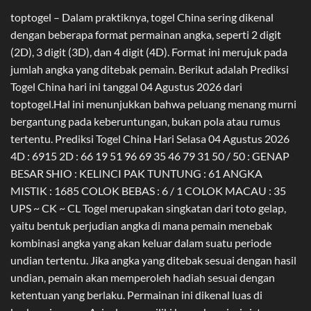
toptogel – Dalam praktiknya, togel China sering dikenal
dengan beberapa format permainan angka, seperti 2 digit
(2D), 3 digit (3D), dan 4 digit (4D). Format ini merujuk pada
jumlah angka yang ditebak pemain. Berikut adalah Prediksi
Togel China hari ini tanggal 04 Agustus 2026 dari
toptogel.Hal ini menunjukkan bahwa peluang menang murni
bergantung pada keberuntungan, bukan pola atau rumus
tertentu. Prediksi Togel China Hari Selasa 04 Agustus 2026
4D : 6915 2D : 66 19 51 96 69 35 46 79 31 50 / 50 : GENAP
BESAR SHIO : KELINCI PAK TUNTUNG : 61 ANGKA
MISTIK : 1685 COLOK BEBAS : 6 / 1 COLOK MACAU : 35
UPS ~ CK ~ CL Togel merupakan singkatan dari toto gelap,
yaitu bentuk perjudian angka di mana pemain menebak
kombinasi angka yang akan keluar dalam suatu periode
undian tertentu. Jika angka yang ditebak sesuai dengan hasil
undian, pemain akan memperoleh hadiah sesuai dengan
ketentuan yang berlaku. Permainan ini dikenal luas di