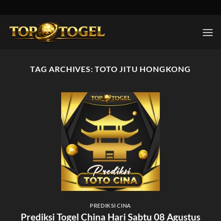
Skip
to
content
TAG ARCHIVES:
TOTO JITU HONGKONG
PREDIKSI CINA
Prediksi Togel China Hari Sabtu 08 Agustus