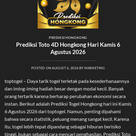
PREDIKSI HONGKONG
Prediksi Toto 4D Hongkong Hari Kamis 6
Agustus 2026
POSTED ON
AUGUST 6, 2026
BY
MARKETING
toptogel – Daya tarik togel terletak pada kesederhanaannya
dan iming-iming hadiah besar dengan modal kecil. Banyak
orang tertarik karena berharap perubahan ekonomi secara
instan. Berikut adalah Prediksi Togel Hongkong hari ini Kamis
6 Agustus 2026 dari toptogel. Namun, penting dipahami
bahwa secara statistik, peluang menang sangat kecil. Karena
itu, togel lebih tepat dipandang sebagai hiburan berisiko
tinggi, bukan sebagai cara mencari penghasilan. Prediksi Toto