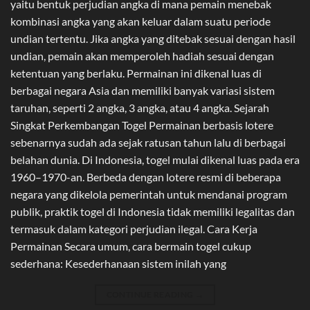
yaitu bentuk perjudian angka di mana pemain menebak
kombinasi angka yang akan keluar dalam suatu periode
undian tertentu. Jika angka yang ditebak sesuai dengan hasil
undian, pemain akan memperoleh hadiah sesuai dengan
ketentuan yang berlaku. Permainan ini dikenal luas di
berbagai negara Asia dan memiliki banyak variasi sistem
taruhan, seperti 2 angka, 3 angka, atau 4 angka. Sejarah
Singkat Perkembangan Togel Permainan berbasis lotere
sebenarnya sudah ada sejak ratusan tahun lalu di berbagai
belahan dunia. Di Indonesia, togel mulai dikenal luas pada era
1960–1970-an. Berbeda dengan lotere resmi di beberapa
negara yang dikelola pemerintah untuk mendanai program
publik, praktik togel di Indonesia tidak memiliki legalitas dan
termasuk dalam kategori perjudian ilegal. Cara Kerja
Permainan Secara umum, cara bermain togel cukup
sederhana: Kesederhanaan sistem inilah yang
CONTINUE READING
→