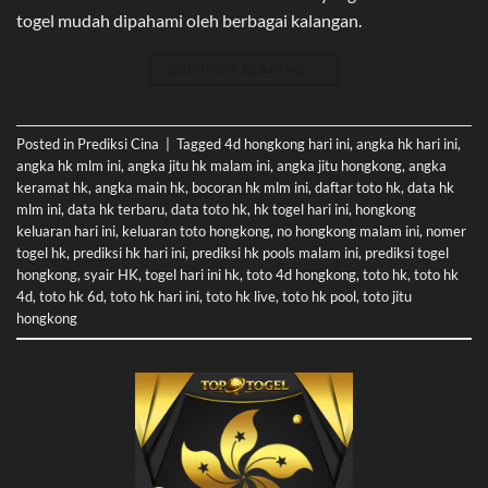
togel mudah dipahami oleh berbagai kalangan.
CONTINUE READING
→
Posted in
Prediksi Cina
|
Tagged
4d hongkong hari ini
,
angka hk hari ini
,
angka hk mlm ini
,
angka jitu hk malam ini
,
angka jitu hongkong
,
angka
keramat hk
,
angka main hk
,
bocoran hk mlm ini
,
daftar toto hk
,
data hk
mlm ini
,
data hk terbaru
,
data toto hk
,
hk togel hari ini
,
hongkong
keluaran hari ini
,
keluaran toto hongkong
,
no hongkong malam ini
,
nomer
togel hk
,
prediksi hk hari ini
,
prediksi hk pools malam ini
,
prediksi togel
hongkong
,
syair HK
,
togel hari ini hk
,
toto 4d hongkong
,
toto hk
,
toto hk
4d
,
toto hk 6d
,
toto hk hari ini
,
toto hk live
,
toto hk pool
,
toto jitu
hongkong