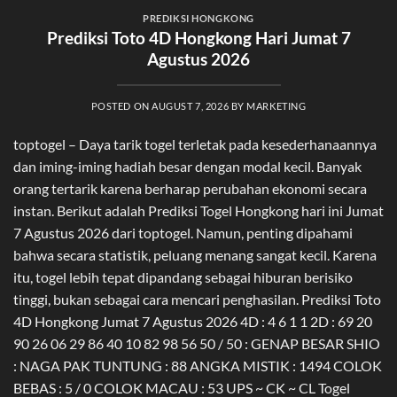
PREDIKSI HONGKONG
Prediksi Toto 4D Hongkong Hari Jumat 7
Agustus 2026
POSTED ON
AUGUST 7, 2026
BY
MARKETING
toptogel – Daya tarik togel terletak pada kesederhanaannya
dan iming-iming hadiah besar dengan modal kecil. Banyak
orang tertarik karena berharap perubahan ekonomi secara
instan. Berikut adalah Prediksi Togel Hongkong hari ini Jumat
7 Agustus 2026 dari toptogel. Namun, penting dipahami
bahwa secara statistik, peluang menang sangat kecil. Karena
itu, togel lebih tepat dipandang sebagai hiburan berisiko
tinggi, bukan sebagai cara mencari penghasilan. Prediksi Toto
4D Hongkong Jumat 7 Agustus 2026 4D : 4 6 1 1 2D : 69 20
90 26 06 29 86 40 10 82 98 56 50 / 50 : GENAP BESAR SHIO
: NAGA PAK TUNTUNG : 88 ANGKA MISTIK : 1494 COLOK
BEBAS : 5 / 0 COLOK MACAU : 53 UPS ~ CK ~ CL Togel