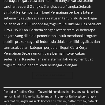
berbagai negara Asia dan memiliki banyak variasi sistem
taruhan, seperti 2 angka, 3 angka, atau 4 angka. Sejarah
Singkat Perkembangan Togel Permainan berbasis lotere
sebenarnya sudah ada sejak ratusan tahun lalu di berbagai
belahan dunia. Di Indonesia, togel mulai dikenal luas pada era
1960–1970-an. Berbeda dengan lotere resmi di beberapa
negara yang dikelola pemerintah untuk mendanai program
publik, praktik togel di Indonesia tidak memiliki legalitas dan
termasuk dalam kategori perjudian ilegal. Cara Kerja
Permainan Secara umum, cara bermain togel cukup
sederhana: Kesederhanaan sistem inilah yang membuat
togel mudah dipahami oleh berbagai kalangan.
CONTINUE READING
→
Posted in
Prediksi Cina
|
Tagged
4d hongkong hari ini
,
angka hk hari ini
,
angka hk mlm ini
,
angka jitu hk malam ini
,
angka jitu hongkong
,
angka
keramat hk
,
angka main hk
,
bocoran hk mlm ini
,
daftar toto hk
,
data hk