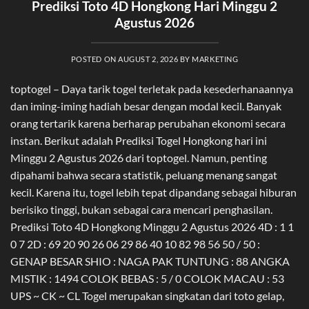
Prediksi Toto 4D Hongkong Hari Minggu 2
Agustus 2026
POSTED ON
AUGUST 2, 2026
BY
MARKETING
toptogel – Daya tarik togel terletak pada kesederhanaannya
dan iming-iming hadiah besar dengan modal kecil. Banyak
orang tertarik karena berharap perubahan ekonomi secara
instan. Berikut adalah Prediksi Togel Hongkong hari ini
Minggu 2 Agustus 2026 dari toptogel. Namun, penting
dipahami bahwa secara statistik, peluang menang sangat
kecil. Karena itu, togel lebih tepat dipandang sebagai hiburan
berisiko tinggi, bukan sebagai cara mencari penghasilan.
Prediksi Toto 4D Hongkong Minggu 2 Agustus 2026 4D : 1 1
0 7 2D : 69 20 90 26 06 29 86 40 10 82 98 56 50 / 50 :
GENAP BESAR SHIO : NAGA PAK TUNTUNG : 88 ANGKA
MISTIK : 1494 COLOK BEBAS : 5 / 0 COLOK MACAU : 53
UPS ~ CK ~ CL Togel merupakan singkatan dari toto gelap,