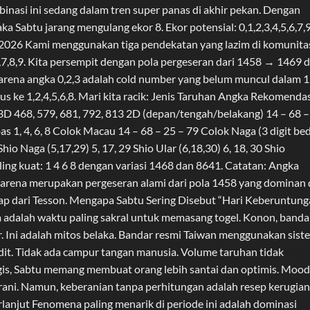
nasi ini sedang dalam tren super panas di akhir pekan. Dengan
a Sabtu jarang mengulang ekor 8. Ekor potensial: 0,1,2,3,4,5,6,7,9
s 2026 Kami menggunakan tiga pendekatan yang lazim di komunita
,6,7,8,9. Kita persempit dengan pola pergeseran dari 1458 → 1469 
8. Karena angka 0,2,3 adalah cold number yang belum muncul dalam 
okus ke 1,2,4,5,6,8. Mari kita racik: Jenis Taruhan Angka Rekomenda
 3D 468, 579, 681, 792, 813 2D (depan/tengah/belakang) 14 – 68 –
as 1, 4, 6, 8 Colok Macau 14 – 68 – 25 – 79 Colok Naga (3 digit be
 Shio Naga (5,17,29) 5, 17, 29 Shio Ular (6,18,30) 6, 18, 30 Shio
ing kuat: 1 4 6 8 dengan variasi 1468 dan 8641. Catatan: Angka
 karena merupakan pergeseran alami dari pola 1458 yang dominan 
gkap dari Tesson. Mengapa Sabtu Sering Disebut “Hari Keberuntung
adalah waktu paling sakral untuk memasang togel. Konon, banda
r. Ini adalah mitos belaka. Bandar resmi Taiwan menggunakan sist
t. Tidak ada campur tangan manusia. Volume taruhan tidak
gis, Sabtu memang membuat orang lebih santai dan optimis. Mood
ani. Namun, keberanian tanpa perhitungan adalah resep kerugian
anjut Fenomena paling menarik di periode ini adalah dominasi