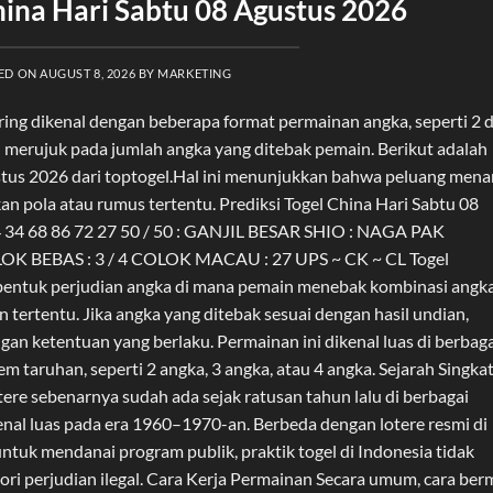
hina Hari Sabtu 08 Agustus 2026
ED ON
AUGUST 8, 2026
BY
MARKETING
ring dikenal dengan beberapa format permainan angka, seperti 2 d
 ini merujuk pada jumlah angka yang ditebak pemain. Berikut adalah
gustus 2026 dari toptogel.Hal ini menunjukkan bahwa peluang men
 pola atau rumus tertentu. Prediksi Togel China Hari Sabtu 08
14 34 68 86 72 27 50 / 50 : GANJIL BESAR SHIO : NAGA PAK
K BEBAS : 3 / 4 COLOK MACAU : 27 UPS ~ CK ~ CL Togel
u bentuk perjudian angka di mana pemain menebak kombinasi angk
 tertentu. Jika angka yang ditebak sesuai dengan hasil undian,
n ketentuan yang berlaku. Permainan ini dikenal luas di berbaga
em taruhan, seperti 2 angka, 3 angka, atau 4 angka. Sejarah Singka
re sebenarnya sudah ada sejak ratusan tahun lalu di berbagai
kenal luas pada era 1960–1970-an. Berbeda dengan lotere resmi di
ntuk mendanai program publik, praktik togel di Indonesia tidak
ori perjudian ilegal. Cara Kerja Permainan Secara umum, cara ber