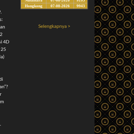
.
s:
Selengkapnya >
dan
12
si 4D
 25
da)
di
an”?
r
em
.