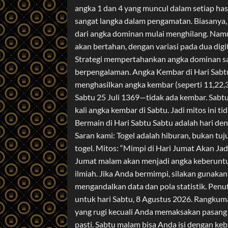
angka 1 dan 4 yang muncul dalam setiap hasi
sangat langka dalam pengamatan. Biasanya, se
dari angka dominan mulai menghilang. Namu
akan bertahan, dengan variasi pada dua dig
Strategi mempertahankan angka dominan sa
berpengalaman. Angka Kembar di Hari Sabtu
menghasilkan angka kembar (seperti 11,22,33
Sabtu 25 Juli 1369—tidak ada kembar. Sabtu
kali angka kembar di Sabtu. Jadi mitos ini ti
Bermain di Hari Sabtu Sabtu adalah hari den
Saran kami: Togel adalah hiburan, bukan tu
togel. Mitos: “Mimpi di Hari Jumat Akan Ja
Jumat malam akan menjadi angka keberuntun
ilmiah. Jika Anda bermimpi, silakan gunakan s
mengandalkan data dan pola statistik. Pen
untuk hari Sabtu, 8 Agustus 2026. Rangkuman 
yang rugi kecuali Anda memaksakan pasang 
pasti. Sabtu malam bisa Anda isi dengan ke