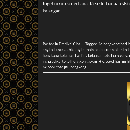
togel cukup sederhana: Kesederhanaan sist
kalangan.
Posted in
Prediksi Cina
|
Tagged
4d hongkong hari in
angka keramat hk
,
angka main hk
,
bocoran hk mlm in
hongkong keluaran hari ini
,
keluaran toto hongkong
,
ini
,
prediksi togel hongkong
,
syair HK
,
togel hari ini h
hk pool
,
toto jitu hongkong