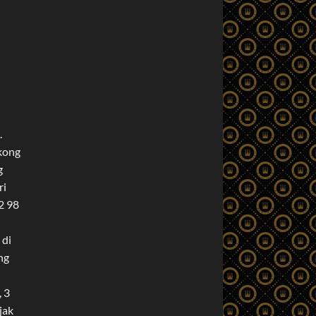
.
gkong
g
ri
2 98
 di
ng
, 3
jak