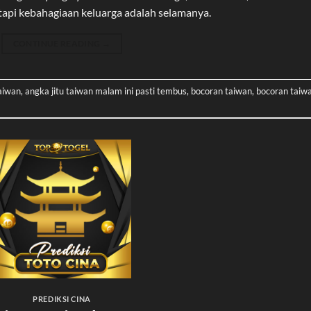
 tapi kebahagiaan keluarga adalah selamanya.
CONTINUE READING
→
aiwan
,
angka jitu taiwan malam ini pasti tembus
,
bocoran taiwan
,
bocoran taiw
PREDIKSI CINA