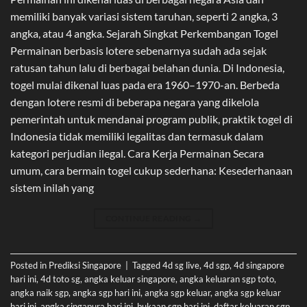
memiliki banyak variasi sistem taruhan, seperti 2 angka, 3
angka, atau 4 angka. Sejarah Singkat Perkembangan Togel
Permainan berbasis lotere sebenarnya sudah ada sejak
ratusan tahun lalu di berbagai belahan dunia. Di Indonesia,
togel mulai dikenal luas pada era 1960–1970-an. Berbeda
dengan lotere resmi di beberapa negara yang dikelola
pemerintah untuk mendanai program publik, praktik togel di
Indonesia tidak memiliki legalitas dan termasuk dalam
kategori perjudian ilegal. Cara Kerja Permainan Secara
umum, cara bermain togel cukup sederhana: Kesederhanaan
sistem inilah yang
CONTINUE READING
→
Posted in
Prediksi Singapore
|
Tagged
4d sg live
,
4d sgp
,
4d singapore
hari ini
,
4d toto sg
,
angka keluar singapore
,
angka keluaran sgp toto
,
angka naik sgp
,
angka sgp hari ini
,
angka sgp keluar
,
angka sgp keluar
hari ini
,
angka singapura hari ini
,
bukaan sgp hari ini
,
daftar keluaran sgp
,