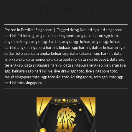
CONTINUE READING
→
Posted in
Prediksi Singapore
|
Tagged
4d sg live
,
4d sgp
,
4d singapore
hari ini
,
4d toto sg
,
angka keluar singapore
,
angka keluaran sgp toto
,
angka naik sgp
,
angka sgp hari ini
,
angka sgp keluar
,
angka sgp keluar
hari ini
,
angka singapura hari ini
,
bukaan sgp hari ini
,
daftar keluaran sgp
,
daftar toto sgp
,
data angka keluar sgp
,
data keluaran sgp hari ini
,
data
lengkap sgp
,
data nomor sgp
,
data pool sgp
,
data sgp tercepat
,
data sgp
terlengkap
,
data singapura hari ini
,
data singapura lengkap
,
keluaran live
sgp
,
keluaran sgp hari ini live
,
live draw sgp toto
,
live singapore toto
,
result singapore toto
,
sgp toto 4d
,
toto 4d singapore
,
toto sgp
,
toto sgp
hari ini
,
toto singapura