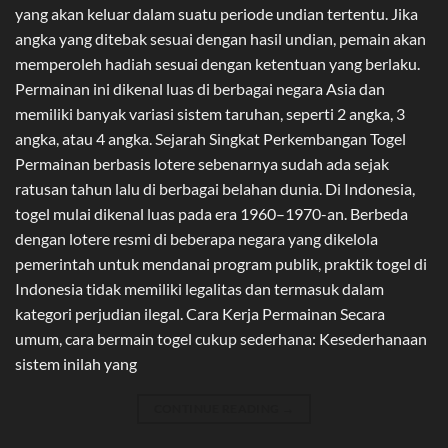
yang akan keluar dalam suatu periode undian tertentu. Jika
angka yang ditebak sesuai dengan hasil undian, pemain akan
memperoleh hadiah sesuai dengan ketentuan yang berlaku.
Permainan ini dikenal luas di berbagai negara Asia dan
memiliki banyak variasi sistem taruhan, seperti 2 angka, 3
angka, atau 4 angka. Sejarah Singkat Perkembangan Togel
Permainan berbasis lotere sebenarnya sudah ada sejak
ratusan tahun lalu di berbagai belahan dunia. Di Indonesia,
togel mulai dikenal luas pada era 1960–1970-an. Berbeda
dengan lotere resmi di beberapa negara yang dikelola
pemerintah untuk mendanai program publik, praktik togel di
Indonesia tidak memiliki legalitas dan termasuk dalam
kategori perjudian ilegal. Cara Kerja Permainan Secara
umum, cara bermain togel cukup sederhana: Kesederhanaan
sistem inilah yang
CONTINUE READING
→