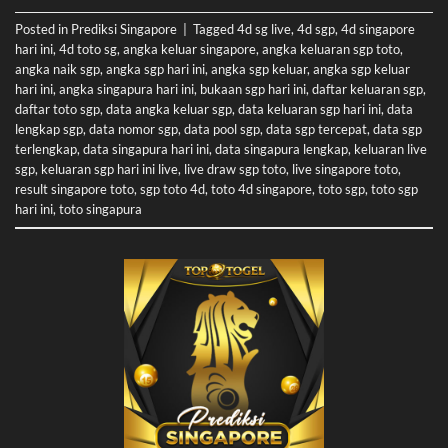
Posted in
Prediksi Singapore
|
Tagged
4d sg live
,
4d sgp
,
4d singapore
hari ini
,
4d toto sg
,
angka keluar singapore
,
angka keluaran sgp toto
,
angka naik sgp
,
angka sgp hari ini
,
angka sgp keluar
,
angka sgp keluar
hari ini
,
angka singapura hari ini
,
bukaan sgp hari ini
,
daftar keluaran sgp
,
daftar toto sgp
,
data angka keluar sgp
,
data keluaran sgp hari ini
,
data
lengkap sgp
,
data nomor sgp
,
data pool sgp
,
data sgp tercepat
,
data sgp
terlengkap
,
data singapura hari ini
,
data singapura lengkap
,
keluaran live
sgp
,
keluaran sgp hari ini live
,
live draw sgp toto
,
live singapore toto
,
result singapore toto
,
sgp toto 4d
,
toto 4d singapore
,
toto sgp
,
toto sgp
hari ini
,
toto singapura