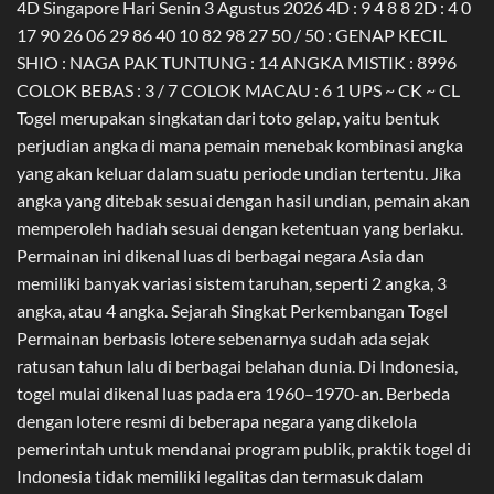
4D Singapore Hari Senin 3 Agustus 2026 4D : 9 4 8 8 2D : 4 0
17 90 26 06 29 86 40 10 82 98 27 50 / 50 : GENAP KECIL
SHIO : NAGA PAK TUNTUNG : 14 ANGKA MISTIK : 8996
COLOK BEBAS : 3 / 7 COLOK MACAU : 6 1 UPS ~ CK ~ CL
Togel merupakan singkatan dari toto gelap, yaitu bentuk
perjudian angka di mana pemain menebak kombinasi angka
yang akan keluar dalam suatu periode undian tertentu. Jika
angka yang ditebak sesuai dengan hasil undian, pemain akan
memperoleh hadiah sesuai dengan ketentuan yang berlaku.
Permainan ini dikenal luas di berbagai negara Asia dan
memiliki banyak variasi sistem taruhan, seperti 2 angka, 3
angka, atau 4 angka. Sejarah Singkat Perkembangan Togel
Permainan berbasis lotere sebenarnya sudah ada sejak
ratusan tahun lalu di berbagai belahan dunia. Di Indonesia,
togel mulai dikenal luas pada era 1960–1970-an. Berbeda
dengan lotere resmi di beberapa negara yang dikelola
pemerintah untuk mendanai program publik, praktik togel di
Indonesia tidak memiliki legalitas dan termasuk dalam