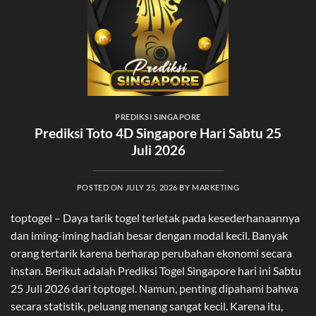
PREDIKSI SINGAPORE
Prediksi Toto 4D Singapore Hari Sabtu 25
Juli 2026
POSTED ON
JULY 25, 2026
BY
MARKETING
toptogel – Daya tarik togel terletak pada kesederhanaannya
dan iming-iming hadiah besar dengan modal kecil. Banyak
orang tertarik karena berharap perubahan ekonomi secara
instan. Berikut adalah Prediksi Togel Singapore hari ini Sabtu
25 Juli 2026 dari toptogel. Namun, penting dipahami bahwa
secara statistik, peluang menang sangat kecil. Karena itu,