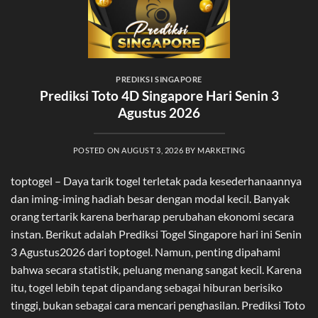
PREDIKSI SINGAPORE
Prediksi Toto 4D Singapore Hari Senin 3
Agustus 2026
POSTED ON
AUGUST 3, 2026
BY
MARKETING
toptogel – Daya tarik togel terletak pada kesederhanaannya
dan iming-iming hadiah besar dengan modal kecil. Banyak
orang tertarik karena berharap perubahan ekonomi secara
instan. Berikut adalah Prediksi Togel Singapore hari ini Senin
3 Agustus2026 dari toptogel. Namun, penting dipahami
bahwa secara statistik, peluang menang sangat kecil. Karena
itu, togel lebih tepat dipandang sebagai hiburan berisiko
tinggi, bukan sebagai cara mencari penghasilan. Prediksi Toto