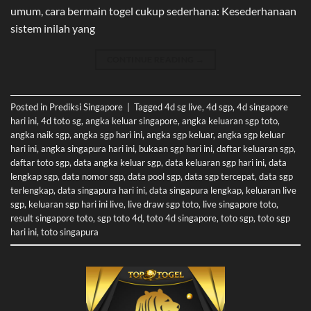
umum, cara bermain togel cukup sederhana: Kesederhanaan
sistem inilah yang
CONTINUE READING
→
Posted in
Prediksi Singapore
|
Tagged
4d sg live
,
4d sgp
,
4d singapore
hari ini
,
4d toto sg
,
angka keluar singapore
,
angka keluaran sgp toto
,
angka naik sgp
,
angka sgp hari ini
,
angka sgp keluar
,
angka sgp keluar
hari ini
,
angka singapura hari ini
,
bukaan sgp hari ini
,
daftar keluaran sgp
,
daftar toto sgp
,
data angka keluar sgp
,
data keluaran sgp hari ini
,
data
lengkap sgp
,
data nomor sgp
,
data pool sgp
,
data sgp tercepat
,
data sgp
terlengkap
,
data singapura hari ini
,
data singapura lengkap
,
keluaran live
sgp
,
keluaran sgp hari ini live
,
live draw sgp toto
,
live singapore toto
,
result singapore toto
,
sgp toto 4d
,
toto 4d singapore
,
toto sgp
,
toto sgp
hari ini
,
toto singapura