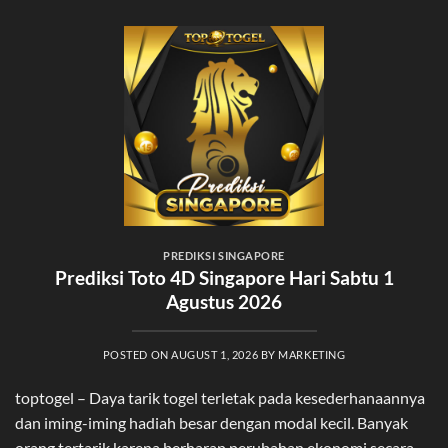
PREDIKSI SINGAPORE
Prediksi Toto 4D Singapore Hari Sabtu 1
Agustus 2026
POSTED ON
AUGUST 1, 2026
BY
MARKETING
toptogel – Daya tarik togel terletak pada kesederhanaannya
dan iming-iming hadiah besar dengan modal kecil. Banyak
orang tertarik karena berharap perubahan ekonomi secara