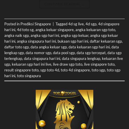
CONTINUE READING
→
Posted in
Prediksi Singapore
|
Tagged
4d sg live
,
4d sgp
,
4d singapore
hari ini
,
4d toto sg
,
angka keluar singapore
,
angka keluaran sgp toto
,
angka naik sgp
,
angka sgp hari ini
,
angka sgp keluar
,
angka sgp keluar
hari ini
,
angka singapura hari ini
,
bukaan sgp hari ini
,
daftar keluaran sgp
,
daftar toto sgp
,
data angka keluar sgp
,
data keluaran sgp hari ini
,
data
lengkap sgp
,
data nomor sgp
,
data pool sgp
,
data sgp tercepat
,
data sgp
terlengkap
,
data singapura hari ini
,
data singapura lengkap
,
keluaran live
sgp
,
keluaran sgp hari ini live
,
live draw sgp toto
,
live singapore toto
,
result singapore toto
,
sgp toto 4d
,
toto 4d singapore
,
toto sgp
,
toto sgp
hari ini
,
toto singapura