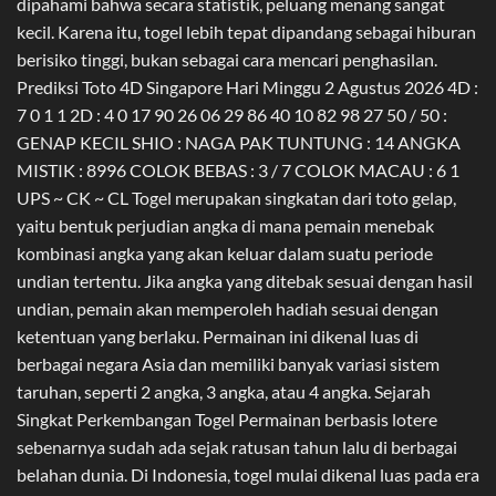
dipahami bahwa secara statistik, peluang menang sangat
kecil. Karena itu, togel lebih tepat dipandang sebagai hiburan
berisiko tinggi, bukan sebagai cara mencari penghasilan.
Prediksi Toto 4D Singapore Hari Minggu 2 Agustus 2026 4D :
7 0 1 1 2D : 4 0 17 90 26 06 29 86 40 10 82 98 27 50 / 50 :
GENAP KECIL SHIO : NAGA PAK TUNTUNG : 14 ANGKA
MISTIK : 8996 COLOK BEBAS : 3 / 7 COLOK MACAU : 6 1
UPS ~ CK ~ CL Togel merupakan singkatan dari toto gelap,
yaitu bentuk perjudian angka di mana pemain menebak
kombinasi angka yang akan keluar dalam suatu periode
undian tertentu. Jika angka yang ditebak sesuai dengan hasil
undian, pemain akan memperoleh hadiah sesuai dengan
ketentuan yang berlaku. Permainan ini dikenal luas di
berbagai negara Asia dan memiliki banyak variasi sistem
taruhan, seperti 2 angka, 3 angka, atau 4 angka. Sejarah
Singkat Perkembangan Togel Permainan berbasis lotere
sebenarnya sudah ada sejak ratusan tahun lalu di berbagai
belahan dunia. Di Indonesia, togel mulai dikenal luas pada era