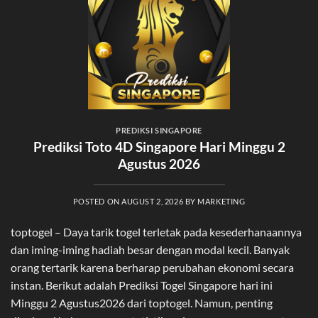
PREDIKSI SINGAPORE
Prediksi Toto 4D Singapore Hari Minggu 2
Agustus 2026
POSTED ON
AUGUST 2, 2026
BY
MARKETING
toptogel – Daya tarik togel terletak pada kesederhanaannya
dan iming-iming hadiah besar dengan modal kecil. Banyak
orang tertarik karena berharap perubahan ekonomi secara
instan. Berikut adalah Prediksi Togel Singapore hari ini
Minggu 2 Agustus2026 dari toptogel. Namun, penting