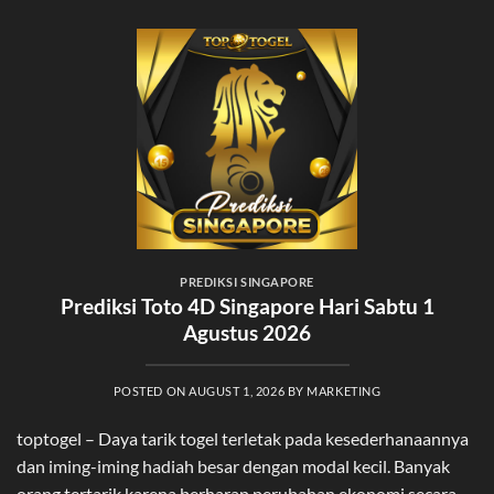
PREDIKSI SINGAPORE
Prediksi Toto 4D Singapore Hari Sabtu 1
Agustus 2026
POSTED ON
AUGUST 1, 2026
BY
MARKETING
toptogel – Daya tarik togel terletak pada kesederhanaannya
dan iming-iming hadiah besar dengan modal kecil. Banyak
orang tertarik karena berharap perubahan ekonomi secara