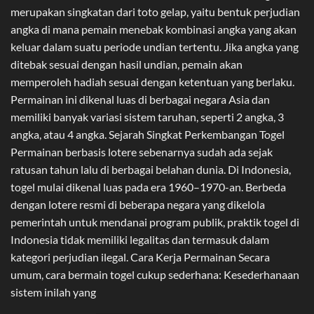
merupakan singkatan dari toto gelap, yaitu bentuk perjudian
angka di mana pemain menebak kombinasi angka yang akan
keluar dalam suatu periode undian tertentu. Jika angka yang
ditebak sesuai dengan hasil undian, pemain akan
memperoleh hadiah sesuai dengan ketentuan yang berlaku.
Permainan ini dikenal luas di berbagai negara Asia dan
memiliki banyak variasi sistem taruhan, seperti 2 angka, 3
angka, atau 4 angka. Sejarah Singkat Perkembangan Togel
Permainan berbasis lotere sebenarnya sudah ada sejak
ratusan tahun lalu di berbagai belahan dunia. Di Indonesia,
togel mulai dikenal luas pada era 1960–1970-an. Berbeda
dengan lotere resmi di beberapa negara yang dikelola
pemerintah untuk mendanai program publik, praktik togel di
Indonesia tidak memiliki legalitas dan termasuk dalam
kategori perjudian ilegal. Cara Kerja Permainan Secara
umum, cara bermain togel cukup sederhana: Kesederhanaan
sistem inilah yang