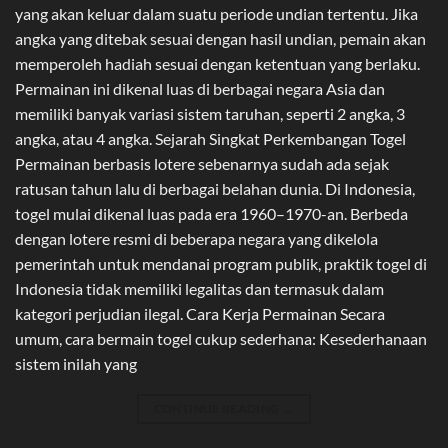
yang akan keluar dalam suatu periode undian tertentu. Jika
angka yang ditebak sesuai dengan hasil undian, pemain akan
memperoleh hadiah sesuai dengan ketentuan yang berlaku.
Permainan ini dikenal luas di berbagai negara Asia dan
memiliki banyak variasi sistem taruhan, seperti 2 angka, 3
angka, atau 4 angka. Sejarah Singkat Perkembangan Togel
Permainan berbasis lotere sebenarnya sudah ada sejak
ratusan tahun lalu di berbagai belahan dunia. Di Indonesia,
togel mulai dikenal luas pada era 1960–1970-an. Berbeda
dengan lotere resmi di beberapa negara yang dikelola
pemerintah untuk mendanai program publik, praktik togel di
Indonesia tidak memiliki legalitas dan termasuk dalam
kategori perjudian ilegal. Cara Kerja Permainan Secara
umum, cara bermain togel cukup sederhana: Kesederhanaan
sistem inilah yang
CONTINUE READING
→