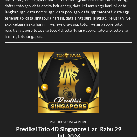
daftar toto sgp
,
data angka keluar sgp
,
data keluaran sgp hari ini
,
data
lengkap sgp
,
data nomor sgp
,
data pool sgp
,
data sgp tercepat
,
data sgp
terlengkap
,
data singapura hari ini
,
data singapura lengkap
,
keluaran live
sgp
,
keluaran sgp hari ini live
,
live draw sgp toto
,
live singapore toto
,
result singapore toto
,
sgp toto 4d
,
toto 4d singapore
,
toto sgp
,
toto sgp
hari ini
,
toto singapura
PREDIKSI SINGAPORE
Prediksi Toto 4D Singapore Hari Rabu 29
Juli 2026