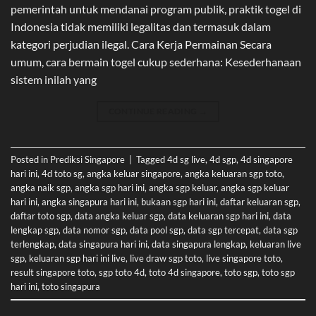
pemerintah untuk mendanai program publik, praktik togel di
Indonesia tidak memiliki legalitas dan termasuk dalam
kategori perjudian ilegal. Cara Kerja Permainan Secara
umum, cara bermain togel cukup sederhana: Kesederhanaan
sistem inilah yang
CONTINUE READING
→
Posted in
Prediksi Singapore
|
Tagged
4d sg live
,
4d sgp
,
4d singapore
hari ini
,
4d toto sg
,
angka keluar singapore
,
angka keluaran sgp toto
,
angka naik sgp
,
angka sgp hari ini
,
angka sgp keluar
,
angka sgp keluar
hari ini
,
angka singapura hari ini
,
bukaan sgp hari ini
,
daftar keluaran sgp
,
daftar toto sgp
,
data angka keluar sgp
,
data keluaran sgp hari ini
,
data
lengkap sgp
,
data nomor sgp
,
data pool sgp
,
data sgp tercepat
,
data sgp
terlengkap
,
data singapura hari ini
,
data singapura lengkap
,
keluaran live
sgp
,
keluaran sgp hari ini live
,
live draw sgp toto
,
live singapore toto
,
result singapore toto
,
sgp toto 4d
,
toto 4d singapore
,
toto sgp
,
toto sgp
hari ini
,
toto singapura