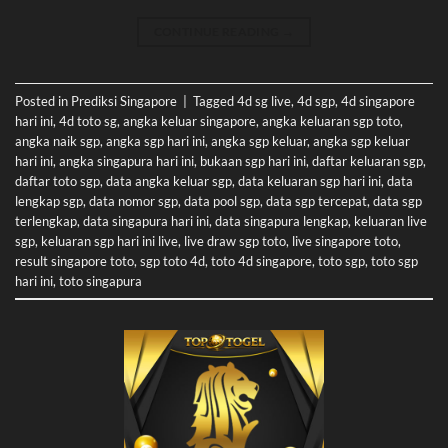
CONTINUE READING
→
Posted in
Prediksi Singapore
|
Tagged
4d sg live
,
4d sgp
,
4d singapore
hari ini
,
4d toto sg
,
angka keluar singapore
,
angka keluaran sgp toto
,
angka naik sgp
,
angka sgp hari ini
,
angka sgp keluar
,
angka sgp keluar
hari ini
,
angka singapura hari ini
,
bukaan sgp hari ini
,
daftar keluaran sgp
,
daftar toto sgp
,
data angka keluar sgp
,
data keluaran sgp hari ini
,
data
lengkap sgp
,
data nomor sgp
,
data pool sgp
,
data sgp tercepat
,
data sgp
terlengkap
,
data singapura hari ini
,
data singapura lengkap
,
keluaran live
sgp
,
keluaran sgp hari ini live
,
live draw sgp toto
,
live singapore toto
,
result singapore toto
,
sgp toto 4d
,
toto 4d singapore
,
toto sgp
,
toto sgp
hari ini
,
toto singapura