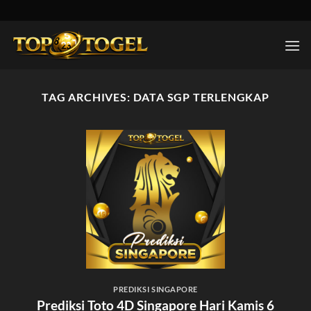
Skip
to
content
TAG ARCHIVES:
DATA SGP TERLENGKAP
PREDIKSI SINGAPORE
Prediksi Toto 4D Singapore Hari Kamis 6