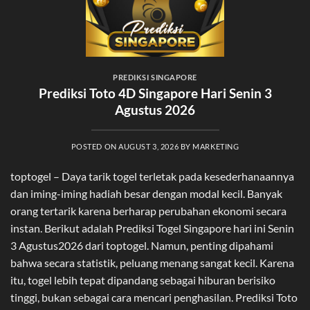
PREDIKSI SINGAPORE
Prediksi Toto 4D Singapore Hari Senin 3
Agustus 2026
POSTED ON
AUGUST 3, 2026
BY
MARKETING
toptogel – Daya tarik togel terletak pada kesederhanaannya
dan iming-iming hadiah besar dengan modal kecil. Banyak
orang tertarik karena berharap perubahan ekonomi secara
instan. Berikut adalah Prediksi Togel Singapore hari ini Senin
3 Agustus2026 dari toptogel. Namun, penting dipahami
bahwa secara statistik, peluang menang sangat kecil. Karena
itu, togel lebih tepat dipandang sebagai hiburan berisiko
tinggi, bukan sebagai cara mencari penghasilan. Prediksi Toto