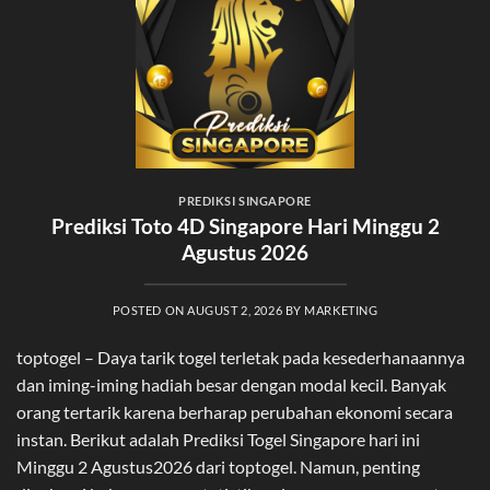
PREDIKSI SINGAPORE
Prediksi Toto 4D Singapore Hari Minggu 2
Agustus 2026
POSTED ON
AUGUST 2, 2026
BY
MARKETING
toptogel – Daya tarik togel terletak pada kesederhanaannya
dan iming-iming hadiah besar dengan modal kecil. Banyak
orang tertarik karena berharap perubahan ekonomi secara
instan. Berikut adalah Prediksi Togel Singapore hari ini
Minggu 2 Agustus2026 dari toptogel. Namun, penting