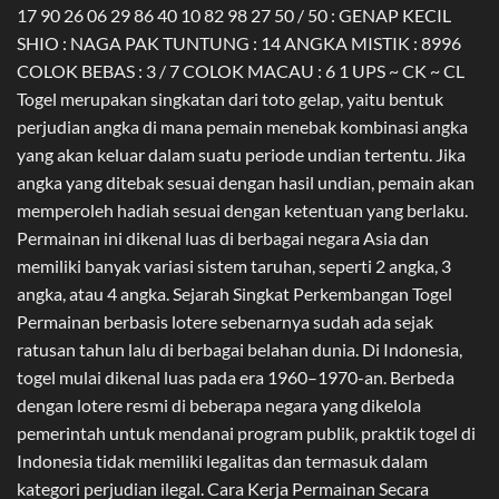
17 90 26 06 29 86 40 10 82 98 27 50 / 50 : GENAP KECIL
SHIO : NAGA PAK TUNTUNG : 14 ANGKA MISTIK : 8996
COLOK BEBAS : 3 / 7 COLOK MACAU : 6 1 UPS ~ CK ~ CL
Togel merupakan singkatan dari toto gelap, yaitu bentuk
perjudian angka di mana pemain menebak kombinasi angka
yang akan keluar dalam suatu periode undian tertentu. Jika
angka yang ditebak sesuai dengan hasil undian, pemain akan
memperoleh hadiah sesuai dengan ketentuan yang berlaku.
Permainan ini dikenal luas di berbagai negara Asia dan
memiliki banyak variasi sistem taruhan, seperti 2 angka, 3
angka, atau 4 angka. Sejarah Singkat Perkembangan Togel
Permainan berbasis lotere sebenarnya sudah ada sejak
ratusan tahun lalu di berbagai belahan dunia. Di Indonesia,
togel mulai dikenal luas pada era 1960–1970-an. Berbeda
dengan lotere resmi di beberapa negara yang dikelola
pemerintah untuk mendanai program publik, praktik togel di
Indonesia tidak memiliki legalitas dan termasuk dalam
kategori perjudian ilegal. Cara Kerja Permainan Secara