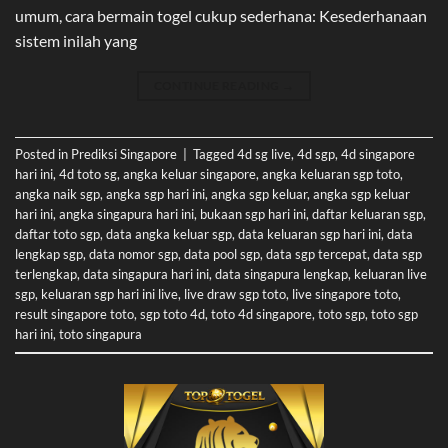
umum, cara bermain togel cukup sederhana: Kesederhanaan
sistem inilah yang
CONTINUE READING
→
Posted in
Prediksi Singapore
|
Tagged
4d sg live
,
4d sgp
,
4d singapore
hari ini
,
4d toto sg
,
angka keluar singapore
,
angka keluaran sgp toto
,
angka naik sgp
,
angka sgp hari ini
,
angka sgp keluar
,
angka sgp keluar
hari ini
,
angka singapura hari ini
,
bukaan sgp hari ini
,
daftar keluaran sgp
,
daftar toto sgp
,
data angka keluar sgp
,
data keluaran sgp hari ini
,
data
lengkap sgp
,
data nomor sgp
,
data pool sgp
,
data sgp tercepat
,
data sgp
terlengkap
,
data singapura hari ini
,
data singapura lengkap
,
keluaran live
sgp
,
keluaran sgp hari ini live
,
live draw sgp toto
,
live singapore toto
,
result singapore toto
,
sgp toto 4d
,
toto 4d singapore
,
toto sgp
,
toto sgp
hari ini
,
toto singapura