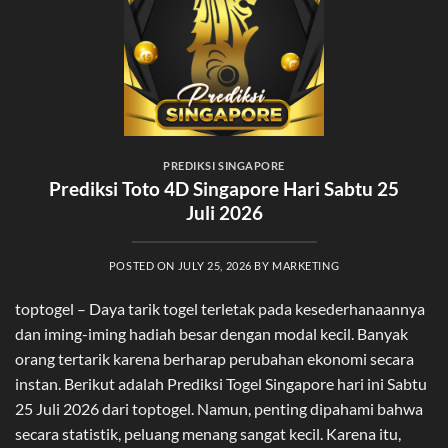
PREDIKSI SINGAPORE
Prediksi Toto 4D Singapore Hari Sabtu 25
Juli 2026
POSTED ON
JULY 25, 2026
BY
MARKETING
toptogel – Daya tarik togel terletak pada kesederhanaannya
dan iming-iming hadiah besar dengan modal kecil. Banyak
orang tertarik karena berharap perubahan ekonomi secara
instan. Berikut adalah Prediksi Togel Singapore hari ini Sabtu
25 Juli 2026 dari toptogel. Namun, penting dipahami bahwa
secara statistik, peluang menang sangat kecil. Karena itu,