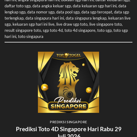
daftar toto sgp
,
data angka keluar sgp
,
data keluaran sgp hari ini
,
data
lengkap sgp
,
data nomor sgp
,
data pool sgp
,
data sgp tercepat
,
data sgp
terlengkap
,
data singapura hari ini
,
data singapura lengkap
,
keluaran live
sgp
,
keluaran sgp hari ini live
,
live draw sgp toto
,
live singapore toto
,
result singapore toto
,
sgp toto 4d
,
toto 4d singapore
,
toto sgp
,
toto sgp
hari ini
,
toto singapura
PREDIKSI SINGAPORE
Prediksi Toto 4D Singapore Hari Rabu 29
Juli 2026