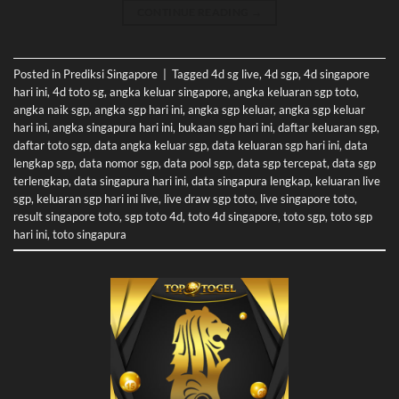
CONTINUE READING
→
Posted in
Prediksi Singapore
|
Tagged
4d sg live
,
4d sgp
,
4d singapore
hari ini
,
4d toto sg
,
angka keluar singapore
,
angka keluaran sgp toto
,
angka naik sgp
,
angka sgp hari ini
,
angka sgp keluar
,
angka sgp keluar
hari ini
,
angka singapura hari ini
,
bukaan sgp hari ini
,
daftar keluaran sgp
,
daftar toto sgp
,
data angka keluar sgp
,
data keluaran sgp hari ini
,
data
lengkap sgp
,
data nomor sgp
,
data pool sgp
,
data sgp tercepat
,
data sgp
terlengkap
,
data singapura hari ini
,
data singapura lengkap
,
keluaran live
sgp
,
keluaran sgp hari ini live
,
live draw sgp toto
,
live singapore toto
,
result singapore toto
,
sgp toto 4d
,
toto 4d singapore
,
toto sgp
,
toto sgp
hari ini
,
toto singapura