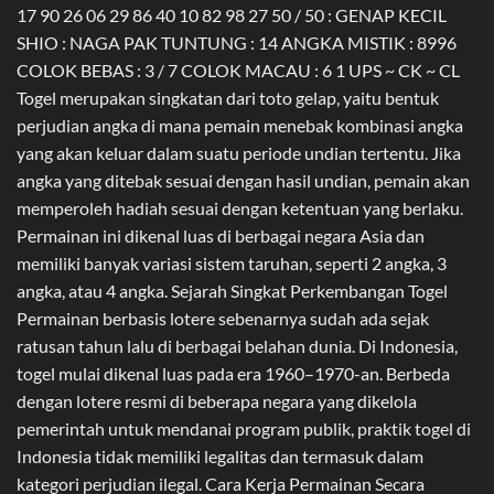
17 90 26 06 29 86 40 10 82 98 27 50 / 50 : GENAP KECIL
SHIO : NAGA PAK TUNTUNG : 14 ANGKA MISTIK : 8996
COLOK BEBAS : 3 / 7 COLOK MACAU : 6 1 UPS ~ CK ~ CL
Togel merupakan singkatan dari toto gelap, yaitu bentuk
perjudian angka di mana pemain menebak kombinasi angka
yang akan keluar dalam suatu periode undian tertentu. Jika
angka yang ditebak sesuai dengan hasil undian, pemain akan
memperoleh hadiah sesuai dengan ketentuan yang berlaku.
Permainan ini dikenal luas di berbagai negara Asia dan
memiliki banyak variasi sistem taruhan, seperti 2 angka, 3
angka, atau 4 angka. Sejarah Singkat Perkembangan Togel
Permainan berbasis lotere sebenarnya sudah ada sejak
ratusan tahun lalu di berbagai belahan dunia. Di Indonesia,
togel mulai dikenal luas pada era 1960–1970-an. Berbeda
dengan lotere resmi di beberapa negara yang dikelola
pemerintah untuk mendanai program publik, praktik togel di
Indonesia tidak memiliki legalitas dan termasuk dalam
kategori perjudian ilegal. Cara Kerja Permainan Secara