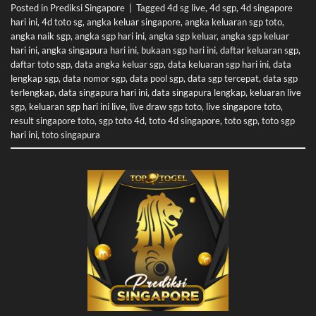
Posted in
Prediksi Singapore
|
Tagged
4d sg live
,
4d sgp
,
4d singapore
hari ini
,
4d toto sg
,
angka keluar singapore
,
angka keluaran sgp toto
,
angka naik sgp
,
angka sgp hari ini
,
angka sgp keluar
,
angka sgp keluar
hari ini
,
angka singapura hari ini
,
bukaan sgp hari ini
,
daftar keluaran sgp
,
daftar toto sgp
,
data angka keluar sgp
,
data keluaran sgp hari ini
,
data
lengkap sgp
,
data nomor sgp
,
data pool sgp
,
data sgp tercepat
,
data sgp
terlengkap
,
data singapura hari ini
,
data singapura lengkap
,
keluaran live
sgp
,
keluaran sgp hari ini live
,
live draw sgp toto
,
live singapore toto
,
result singapore toto
,
sgp toto 4d
,
toto 4d singapore
,
toto sgp
,
toto sgp
hari ini
,
toto singapura