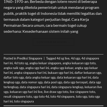
1960–1970-an. Berbeda dengan lotere resmi di beberapa
negara yang dikelola pemerintah untuk mendanai program
publik, praktik togel di Indonesia tidak memiliki legalitas dan
termasuk dalam kategori perjudian ilegal. Cara Kerja
Permainan Secara umum, cara bermain togel cukup
sederhana: Kesederhanaan sistem inilah yang
CONTINUE READING
→
Posted in
Prediksi Singapore
|
Tagged
4d sg live
,
4d sgp
,
4d singapore
hari ini
,
4d toto sg
,
angka keluar singapore
,
angka keluaran sgp toto
,
angka naik sgp
,
angka sgp hari ini
,
angka sgp keluar
,
angka sgp keluar
hari ini
,
angka singapura hari ini
,
bukaan sgp hari ini
,
daftar keluaran sgp
,
daftar toto sgp
,
data angka keluar sgp
,
data keluaran sgp hari ini
,
data
lengkap sgp
,
data nomor sgp
,
data pool sgp
,
data sgp tercepat
,
data sgp
terlengkap
,
data singapura hari ini
,
data singapura lengkap
,
keluaran live
sgp
,
keluaran sgp hari ini live
,
live draw sgp toto
,
live singapore toto
,
result singapore toto
,
sgp toto 4d
,
toto 4d singapore
,
toto sgp
,
toto sgp
hari ini
,
toto singapura