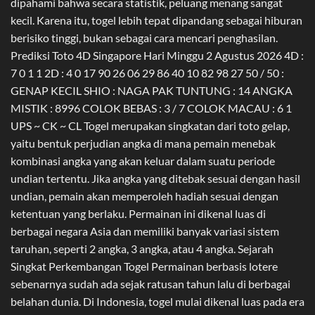
dipahami bahwa secara statistik, peluang menang sangat
kecil. Karena itu, togel lebih tepat dipandang sebagai hiburan
berisiko tinggi, bukan sebagai cara mencari penghasilan.
Prediksi Toto 4D Singapore Hari Minggu 2 Agustus 2026 4D :
7 0 1 1 2D : 4 0 17 90 26 06 29 86 40 10 82 98 27 50 / 50 :
GENAP KECIL SHIO : NAGA PAK TUNTUNG : 14 ANGKA
MISTIK : 8996 COLOK BEBAS : 3 / 7 COLOK MACAU : 6 1
UPS ~ CK ~ CL Togel merupakan singkatan dari toto gelap,
yaitu bentuk perjudian angka di mana pemain menebak
kombinasi angka yang akan keluar dalam suatu periode
undian tertentu. Jika angka yang ditebak sesuai dengan hasil
undian, pemain akan memperoleh hadiah sesuai dengan
ketentuan yang berlaku. Permainan ini dikenal luas di
berbagai negara Asia dan memiliki banyak variasi sistem
taruhan, seperti 2 angka, 3 angka, atau 4 angka. Sejarah
Singkat Perkembangan Togel Permainan berbasis lotere
sebenarnya sudah ada sejak ratusan tahun lalu di berbagai
belahan dunia. Di Indonesia, togel mulai dikenal luas pada era