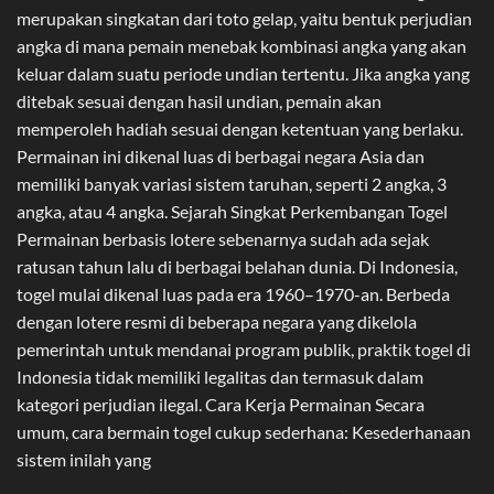
merupakan singkatan dari toto gelap, yaitu bentuk perjudian
angka di mana pemain menebak kombinasi angka yang akan
keluar dalam suatu periode undian tertentu. Jika angka yang
ditebak sesuai dengan hasil undian, pemain akan
memperoleh hadiah sesuai dengan ketentuan yang berlaku.
Permainan ini dikenal luas di berbagai negara Asia dan
memiliki banyak variasi sistem taruhan, seperti 2 angka, 3
angka, atau 4 angka. Sejarah Singkat Perkembangan Togel
Permainan berbasis lotere sebenarnya sudah ada sejak
ratusan tahun lalu di berbagai belahan dunia. Di Indonesia,
togel mulai dikenal luas pada era 1960–1970-an. Berbeda
dengan lotere resmi di beberapa negara yang dikelola
pemerintah untuk mendanai program publik, praktik togel di
Indonesia tidak memiliki legalitas dan termasuk dalam
kategori perjudian ilegal. Cara Kerja Permainan Secara
umum, cara bermain togel cukup sederhana: Kesederhanaan
sistem inilah yang