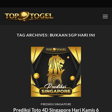
Skip
to
content
TAG ARCHIVES:
BUKAAN SGP HARI INI
PREDIKSI SINGAPORE
Prediksi Toto 4D Singapore Hari Kamis 6