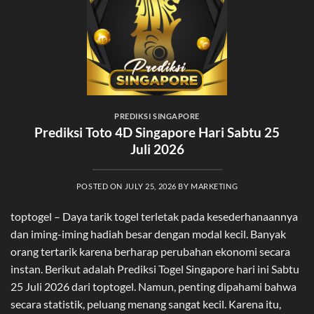
PREDIKSI SINGAPORE
Prediksi Toto 4D Singapore Hari Sabtu 25
Juli 2026
POSTED ON
JULY 25, 2026
BY
MARKETING
toptogel – Daya tarik togel terletak pada kesederhanaannya
dan iming-iming hadiah besar dengan modal kecil. Banyak
orang tertarik karena berharap perubahan ekonomi secara
instan. Berikut adalah Prediksi Togel Singapore hari ini Sabtu
25 Juli 2026 dari toptogel. Namun, penting dipahami bahwa
secara statistik, peluang menang sangat kecil. Karena itu,