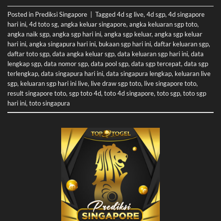
Posted in
Prediksi Singapore
|
Tagged
4d sg live
,
4d sgp
,
4d singapore
hari ini
,
4d toto sg
,
angka keluar singapore
,
angka keluaran sgp toto
,
angka naik sgp
,
angka sgp hari ini
,
angka sgp keluar
,
angka sgp keluar
hari ini
,
angka singapura hari ini
,
bukaan sgp hari ini
,
daftar keluaran sgp
,
daftar toto sgp
,
data angka keluar sgp
,
data keluaran sgp hari ini
,
data
lengkap sgp
,
data nomor sgp
,
data pool sgp
,
data sgp tercepat
,
data sgp
terlengkap
,
data singapura hari ini
,
data singapura lengkap
,
keluaran live
sgp
,
keluaran sgp hari ini live
,
live draw sgp toto
,
live singapore toto
,
result singapore toto
,
sgp toto 4d
,
toto 4d singapore
,
toto sgp
,
toto sgp
hari ini
,
toto singapura