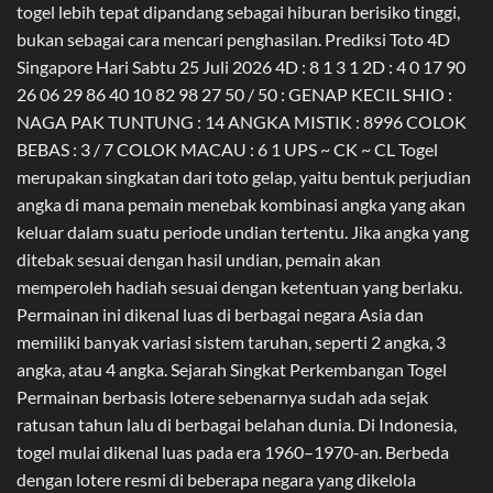
togel lebih tepat dipandang sebagai hiburan berisiko tinggi,
bukan sebagai cara mencari penghasilan. Prediksi Toto 4D
Singapore Hari Sabtu 25 Juli 2026 4D : 8 1 3 1 2D : 4 0 17 90
26 06 29 86 40 10 82 98 27 50 / 50 : GENAP KECIL SHIO :
NAGA PAK TUNTUNG : 14 ANGKA MISTIK : 8996 COLOK
BEBAS : 3 / 7 COLOK MACAU : 6 1 UPS ~ CK ~ CL Togel
merupakan singkatan dari toto gelap, yaitu bentuk perjudian
angka di mana pemain menebak kombinasi angka yang akan
keluar dalam suatu periode undian tertentu. Jika angka yang
ditebak sesuai dengan hasil undian, pemain akan
memperoleh hadiah sesuai dengan ketentuan yang berlaku.
Permainan ini dikenal luas di berbagai negara Asia dan
memiliki banyak variasi sistem taruhan, seperti 2 angka, 3
angka, atau 4 angka. Sejarah Singkat Perkembangan Togel
Permainan berbasis lotere sebenarnya sudah ada sejak
ratusan tahun lalu di berbagai belahan dunia. Di Indonesia,
togel mulai dikenal luas pada era 1960–1970-an. Berbeda
dengan lotere resmi di beberapa negara yang dikelola