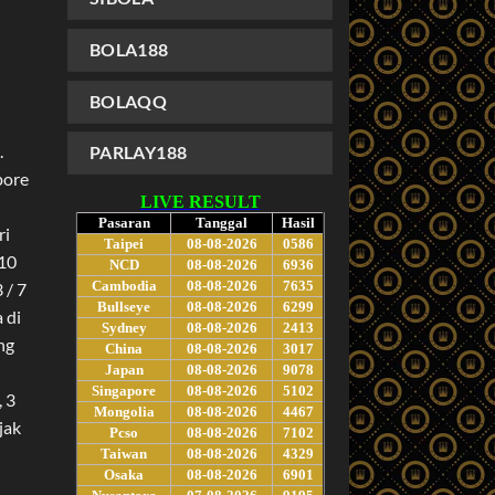
BOLA188
BOLAQQ
.
PARLAY188
pore
ri
 10
 / 7
 di
ng
, 3
jak