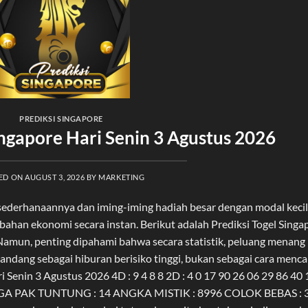
PREDIKSI SINGAPORE
ingapore Hari Senin 3 Agustus 2026
ED ON
AUGUST 3, 2026
BY
MARKETING
kesederhanaannya dan iming-iming hadiah besar dengan modal kecil
bahan ekonomi secara instan. Berikut adalah Prediksi Togel Singa
. Namun, penting dipahami bahwa secara statistik, peluang menang
dipandang sebagai hiburan berisiko tinggi, bukan sebagai cara menca
i Senin 3 Agustus 2026 4D : 9 4 8 8 2D : 4 0 17 90 26 06 29 86 40 
NAGA PAK TUNTUNG : 14 ANGKA MISTIK : 8996 COLOK BEBAS : 3