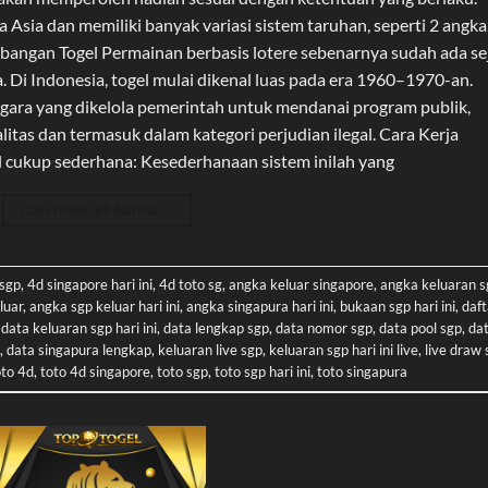
a Asia dan memiliki banyak variasi sistem taruhan, seperti 2 angka
mbangan Togel Permainan berbasis lotere sebenarnya sudah ada se
a. Di Indonesia, togel mulai dikenal luas pada era 1960–1970-an.
egara yang dikelola pemerintah untuk mendanai program publik,
alitas dan termasuk dalam kategori perjudian ilegal. Cara Kerja
 cukup sederhana: Kesederhanaan sistem inilah yang
CONTINUE READING
→
sgp
,
4d singapore hari ini
,
4d toto sg
,
angka keluar singapore
,
angka keluaran s
luar
,
angka sgp keluar hari ini
,
angka singapura hari ini
,
bukaan sgp hari ini
,
daft
,
data keluaran sgp hari ini
,
data lengkap sgp
,
data nomor sgp
,
data pool sgp
,
da
,
data singapura lengkap
,
keluaran live sgp
,
keluaran sgp hari ini live
,
live draw 
oto 4d
,
toto 4d singapore
,
toto sgp
,
toto sgp hari ini
,
toto singapura