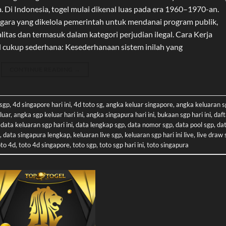
a. Di Indonesia, togel mulai dikenal luas pada era 1960–1970-an.
egara yang dikelola pemerintah untuk mendanai program publik,
alitas dan termasuk dalam kategori perjudian ilegal. Cara Kerja
 cukup sederhana: Kesederhanaan sistem inilah yang
CONTINUE READING
→
sgp
,
4d singapore hari ini
,
4d toto sg
,
angka keluar singapore
,
angka keluaran s
luar
,
angka sgp keluar hari ini
,
angka singapura hari ini
,
bukaan sgp hari ini
,
daft
,
data keluaran sgp hari ini
,
data lengkap sgp
,
data nomor sgp
,
data pool sgp
,
da
,
data singapura lengkap
,
keluaran live sgp
,
keluaran sgp hari ini live
,
live draw 
oto 4d
,
toto 4d singapore
,
toto sgp
,
toto sgp hari ini
,
toto singapura