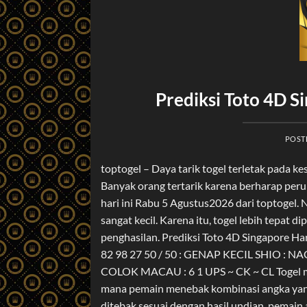
Prediksi Toto 4D S
POST
toptogel – Daya tarik togel terletak pada 
Banyak orang tertarik karena berharap peru
hari ini Rabu 5 Agustus2026 dari toptogel.
sangat kecil. Karena itu, togel lebih tepat 
penghasilan. Prediksi Toto 4D Singapore Har
82 98 27 50 / 50 : GENAP KECIL SHIO : 
COLOK MACAU : 6 1 UPS ~ CK ~ CL Togel mer
mana pemain menebak kombinasi angka yang 
ditebak sesuai dengan hasil undian, pemai