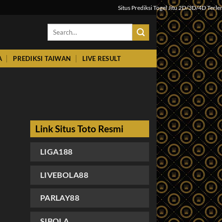
Situs Prediksi Togel Jitu 2D/3D/4D Terlengkap dan Live Result 
A
PREDIKSI TAIWAN
LIVE RESULT
Link Situs Toto Resmi
LIGA188
LIVEBOLA88
PARLAY88
SIBOLA