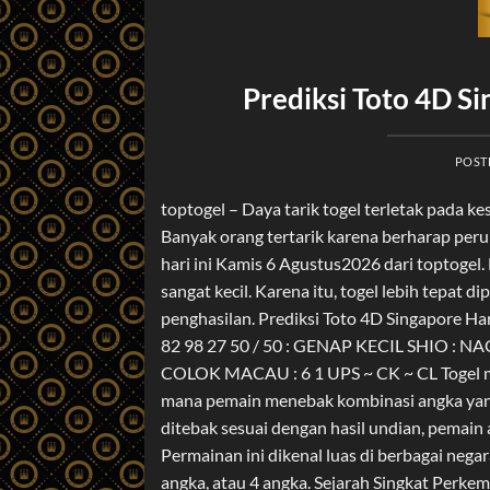
Prediksi Toto 4D S
POST
toptogel – Daya tarik togel terletak pada 
Banyak orang tertarik karena berharap peru
hari ini Kamis 6 Agustus2026 dari toptogel
sangat kecil. Karena itu, togel lebih tepat 
penghasilan. Prediksi Toto 4D Singapore Har
82 98 27 50 / 50 : GENAP KECIL SHIO : 
COLOK MACAU : 6 1 UPS ~ CK ~ CL Togel mer
mana pemain menebak kombinasi angka yang 
ditebak sesuai dengan hasil undian, pemai
Permainan ini dikenal luas di berbagai negar
angka, atau 4 angka. Sejarah Singkat Perke