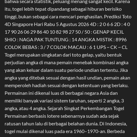
bahwa secara statistik, peluang menang sangat kecil. Karena
itu, togel lebih tepat dipandang sebagai hiburan berisiko
tinggi, bukan sebagai cara mencari penghasilan. Prediksi Toto
4D Singapore Hari Rabu 5 Agustus 2026 4D : 2 0 6 6 2D : 4 0
17 90 26 06 29 86 40 10 82 98 27 50 / 50 : GENAP KECIL
SHIO : NAGA PAK TUNTUNG : 14 ANGKA MISTIK : 8996
COLOK BEBAS : 3 / 7 COLOK MACAU : 6 1 UPS ~ CK ~ CL
Togel merupakan singkatan dari toto gelap, yaitu bentuk
perjudian angka di mana pemain menebak kombinasi angka
yang akan keluar dalam suatu periode undian tertentu. Jika
angka yang ditebak sesuai dengan hasil undian, pemain akan
memperoleh hadiah sesuai dengan ketentuan yang berlaku.
Permainan ini dikenal luas di berbagai negara Asia dan
memiliki banyak variasi sistem taruhan, seperti 2 angka, 3
angka, atau 4 angka. Sejarah Singkat Perkembangan Togel
Permainan berbasis lotere sebenarnya sudah ada sejak
ratusan tahun lalu di berbagai belahan dunia. Di Indonesia,
togel mulai dikenal luas pada era 1960–1970-an. Berbeda