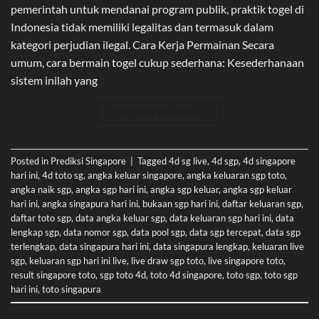
pemerintah untuk mendanai program publik, praktik togel di
Indonesia tidak memiliki legalitas dan termasuk dalam
kategori perjudian ilegal. Cara Kerja Permainan Secara
umum, cara bermain togel cukup sederhana: Kesederhanaan
sistem inilah yang
CONTINUE READING
→
Posted in
Prediksi Singapore
|
Tagged
4d sg live
,
4d sgp
,
4d singapore
hari ini
,
4d toto sg
,
angka keluar singapore
,
angka keluaran sgp toto
,
angka naik sgp
,
angka sgp hari ini
,
angka sgp keluar
,
angka sgp keluar
hari ini
,
angka singapura hari ini
,
bukaan sgp hari ini
,
daftar keluaran sgp
,
daftar toto sgp
,
data angka keluar sgp
,
data keluaran sgp hari ini
,
data
lengkap sgp
,
data nomor sgp
,
data pool sgp
,
data sgp tercepat
,
data sgp
terlengkap
,
data singapura hari ini
,
data singapura lengkap
,
keluaran live
sgp
,
keluaran sgp hari ini live
,
live draw sgp toto
,
live singapore toto
,
result singapore toto
,
sgp toto 4d
,
toto 4d singapore
,
toto sgp
,
toto sgp
hari ini
,
toto singapura