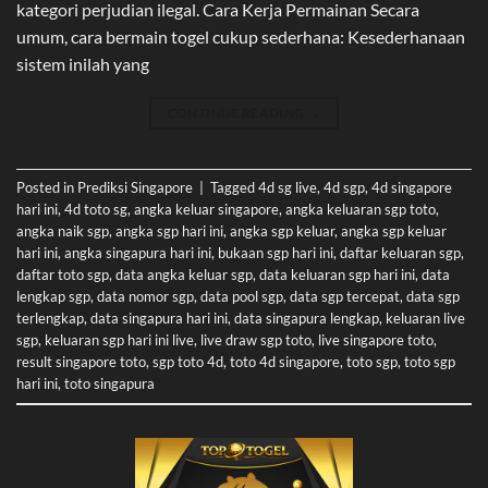
kategori perjudian ilegal. Cara Kerja Permainan Secara
umum, cara bermain togel cukup sederhana: Kesederhanaan
sistem inilah yang
CONTINUE READING
→
Posted in
Prediksi Singapore
|
Tagged
4d sg live
,
4d sgp
,
4d singapore
hari ini
,
4d toto sg
,
angka keluar singapore
,
angka keluaran sgp toto
,
angka naik sgp
,
angka sgp hari ini
,
angka sgp keluar
,
angka sgp keluar
hari ini
,
angka singapura hari ini
,
bukaan sgp hari ini
,
daftar keluaran sgp
,
daftar toto sgp
,
data angka keluar sgp
,
data keluaran sgp hari ini
,
data
lengkap sgp
,
data nomor sgp
,
data pool sgp
,
data sgp tercepat
,
data sgp
terlengkap
,
data singapura hari ini
,
data singapura lengkap
,
keluaran live
sgp
,
keluaran sgp hari ini live
,
live draw sgp toto
,
live singapore toto
,
result singapore toto
,
sgp toto 4d
,
toto 4d singapore
,
toto sgp
,
toto sgp
hari ini
,
toto singapura