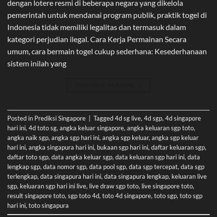
dengan lotere resmi di beberapa negara yang dikelola
pemerintah untuk mendanai program publik, praktik togel di
Indonesia tidak memiliki legalitas dan termasuk dalam
kategori perjudian ilegal. Cara Kerja Permainan Secara
umum, cara bermain togel cukup sederhana: Kesederhanaan
sistem inilah yang
CONTINUE READING
→
Posted in
Prediksi Singapore
|
Tagged
4d sg live
,
4d sgp
,
4d singapore
hari ini
,
4d toto sg
,
angka keluar singapore
,
angka keluaran sgp toto
,
angka naik sgp
,
angka sgp hari ini
,
angka sgp keluar
,
angka sgp keluar
hari ini
,
angka singapura hari ini
,
bukaan sgp hari ini
,
daftar keluaran sgp
,
daftar toto sgp
,
data angka keluar sgp
,
data keluaran sgp hari ini
,
data
lengkap sgp
,
data nomor sgp
,
data pool sgp
,
data sgp tercepat
,
data sgp
terlengkap
,
data singapura hari ini
,
data singapura lengkap
,
keluaran live
sgp
,
keluaran sgp hari ini live
,
live draw sgp toto
,
live singapore toto
,
result singapore toto
,
sgp toto 4d
,
toto 4d singapore
,
toto sgp
,
toto sgp
hari ini
,
toto singapura