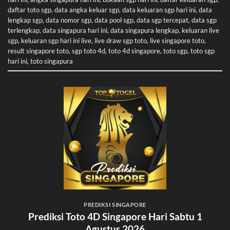
daftar toto sgp
,
data angka keluar sgp
,
data keluaran sgp hari ini
,
data
lengkap sgp
,
data nomor sgp
,
data pool sgp
,
data sgp tercepat
,
data sgp
terlengkap
,
data singapura hari ini
,
data singapura lengkap
,
keluaran live
sgp
,
keluaran sgp hari ini live
,
live draw sgp toto
,
live singapore toto
,
result singapore toto
,
sgp toto 4d
,
toto 4d singapore
,
toto sgp
,
toto sgp
hari ini
,
toto singapura
PREDIKSI SINGAPORE
Prediksi Toto 4D Singapore Hari Sabtu 1
Agustus 2026