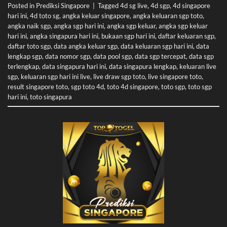
Posted in
Prediksi Singapore
|
Tagged
4d sg live
,
4d sgp
,
4d singapore
hari ini
,
4d toto sg
,
angka keluar singapore
,
angka keluaran sgp toto
,
angka naik sgp
,
angka sgp hari ini
,
angka sgp keluar
,
angka sgp keluar
hari ini
,
angka singapura hari ini
,
bukaan sgp hari ini
,
daftar keluaran sgp
,
daftar toto sgp
,
data angka keluar sgp
,
data keluaran sgp hari ini
,
data
lengkap sgp
,
data nomor sgp
,
data pool sgp
,
data sgp tercepat
,
data sgp
terlengkap
,
data singapura hari ini
,
data singapura lengkap
,
keluaran live
sgp
,
keluaran sgp hari ini live
,
live draw sgp toto
,
live singapore toto
,
result singapore toto
,
sgp toto 4d
,
toto 4d singapore
,
toto sgp
,
toto sgp
hari ini
,
toto singapura