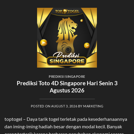
PREDIKSI SINGAPORE
Prediksi Toto 4D Singapore Hari Senin 3
Agustus 2026
POSTED ON
AUGUST 3, 2026
BY
MARKETING
toptogel – Daya tarik togel terletak pada kesederhanaannya
dan iming-iming hadiah besar dengan modal kecil. Banyak
orang tertarik karena berharap perubahan ekonomi secara