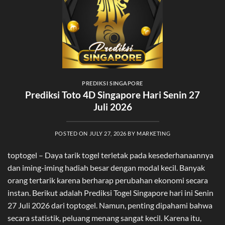
PREDIKSI SINGAPORE
Prediksi Toto 4D Singapore Hari Senin 27
Juli 2026
POSTED ON
JULY 27, 2026
BY
MARKETING
toptogel – Daya tarik togel terletak pada kesederhanaannya
dan iming-iming hadiah besar dengan modal kecil. Banyak
orang tertarik karena berharap perubahan ekonomi secara
instan. Berikut adalah Prediksi Togel Singapore hari ini Senin
27 Juli 2026 dari toptogel. Namun, penting dipahami bahwa
secara statistik, peluang menang sangat kecil. Karena itu,