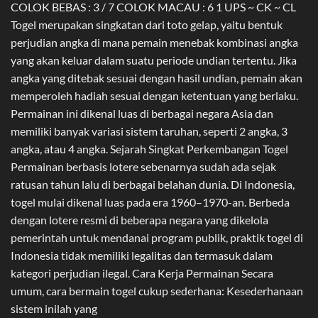
COLOK BEBAS : 3 / 7 COLOK MACAU : 6 1 UPS ~ CK ~ CL
Togel merupakan singkatan dari toto gelap, yaitu bentuk
perjudian angka di mana pemain menebak kombinasi angka
yang akan keluar dalam suatu periode undian tertentu. Jika
angka yang ditebak sesuai dengan hasil undian, pemain akan
memperoleh hadiah sesuai dengan ketentuan yang berlaku.
Permainan ini dikenal luas di berbagai negara Asia dan
memiliki banyak variasi sistem taruhan, seperti 2 angka, 3
angka, atau 4 angka. Sejarah Singkat Perkembangan Togel
Permainan berbasis lotere sebenarnya sudah ada sejak
ratusan tahun lalu di berbagai belahan dunia. Di Indonesia,
togel mulai dikenal luas pada era 1960–1970-an. Berbeda
dengan lotere resmi di beberapa negara yang dikelola
pemerintah untuk mendanai program publik, praktik togel di
Indonesia tidak memiliki legalitas dan termasuk dalam
kategori perjudian ilegal. Cara Kerja Permainan Secara
umum, cara bermain togel cukup sederhana: Kesederhanaan
sistem inilah yang