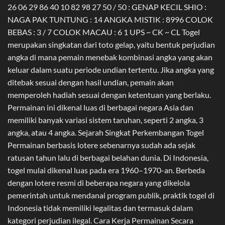
26 06 29 86 40 10 82 98 27 50 / 50 : GENAP KECIL SHIO :
NAGA PAK TUNTUNG : 14 ANGKA MISTIK : 8996 COLOK
BEBAS : 3 / 7 COLOK MACAU : 6 1 UPS ~ CK ~ CL Togel
merupakan singkatan dari toto gelap, yaitu bentuk perjudian
angka di mana pemain menebak kombinasi angka yang akan
keluar dalam suatu periode undian tertentu. Jika angka yang
ditebak sesuai dengan hasil undian, pemain akan
memperoleh hadiah sesuai dengan ketentuan yang berlaku.
Permainan ini dikenal luas di berbagai negara Asia dan
memiliki banyak variasi sistem taruhan, seperti 2 angka, 3
angka, atau 4 angka. Sejarah Singkat Perkembangan Togel
Permainan berbasis lotere sebenarnya sudah ada sejak
ratusan tahun lalu di berbagai belahan dunia. Di Indonesia,
togel mulai dikenal luas pada era 1960–1970-an. Berbeda
dengan lotere resmi di beberapa negara yang dikelola
pemerintah untuk mendanai program publik, praktik togel di
Indonesia tidak memiliki legalitas dan termasuk dalam
kategori perjudian ilegal. Cara Kerja Permainan Secara