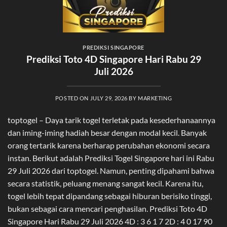
PREDIKSI SINGAPORE
Prediksi Toto 4D Singapore Hari Rabu 29
Juli 2026
POSTED ON
JULY 29, 2026
BY
MARKETING
toptogel – Daya tarik togel terletak pada kesederhanaannya
dan iming-iming hadiah besar dengan modal kecil. Banyak
orang tertarik karena berharap perubahan ekonomi secara
instan. Berikut adalah Prediksi Togel Singapore hari ini Rabu
29 Juli 2026 dari toptogel. Namun, penting dipahami bahwa
secara statistik, peluang menang sangat kecil. Karena itu,
togel lebih tepat dipandang sebagai hiburan berisiko tinggi,
bukan sebagai cara mencari penghasilan. Prediksi Toto 4D
Singapore Hari Rabu 29 Juli 2026 4D : 3 6 1 7 2D : 4 0 17 90