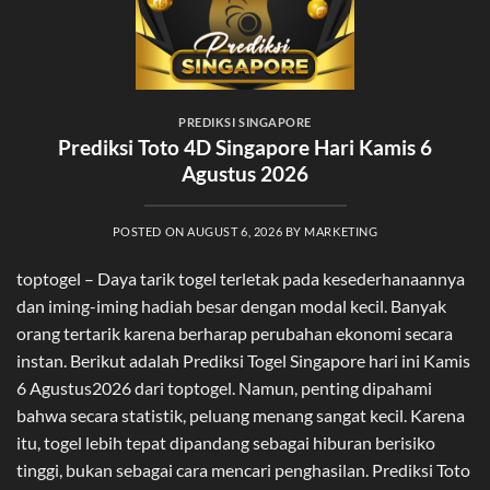
PREDIKSI SINGAPORE
Prediksi Toto 4D Singapore Hari Kamis 6
Agustus 2026
POSTED ON
AUGUST 6, 2026
BY
MARKETING
toptogel – Daya tarik togel terletak pada kesederhanaannya
dan iming-iming hadiah besar dengan modal kecil. Banyak
orang tertarik karena berharap perubahan ekonomi secara
instan. Berikut adalah Prediksi Togel Singapore hari ini Kamis
6 Agustus2026 dari toptogel. Namun, penting dipahami
bahwa secara statistik, peluang menang sangat kecil. Karena
itu, togel lebih tepat dipandang sebagai hiburan berisiko
tinggi, bukan sebagai cara mencari penghasilan. Prediksi Toto