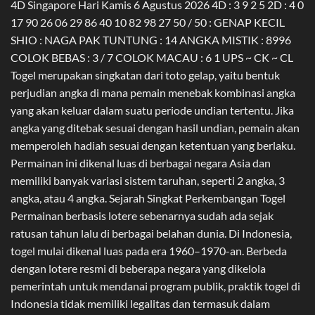
4D Singapore Hari Kamis 6 Agustus 2026 4D : 3 9 2 5 2D : 4 0
17 90 26 06 29 86 40 10 82 98 27 50 / 50 : GENAP KECIL
SHIO : NAGA PAK TUNTUNG : 14 ANGKA MISTIK : 8996
COLOK BEBAS : 3 / 7 COLOK MACAU : 6 1 UPS ~ CK ~ CL
Togel merupakan singkatan dari toto gelap, yaitu bentuk
perjudian angka di mana pemain menebak kombinasi angka
yang akan keluar dalam suatu periode undian tertentu. Jika
angka yang ditebak sesuai dengan hasil undian, pemain akan
memperoleh hadiah sesuai dengan ketentuan yang berlaku.
Permainan ini dikenal luas di berbagai negara Asia dan
memiliki banyak variasi sistem taruhan, seperti 2 angka, 3
angka, atau 4 angka. Sejarah Singkat Perkembangan Togel
Permainan berbasis lotere sebenarnya sudah ada sejak
ratusan tahun lalu di berbagai belahan dunia. Di Indonesia,
togel mulai dikenal luas pada era 1960–1970-an. Berbeda
dengan lotere resmi di beberapa negara yang dikelola
pemerintah untuk mendanai program publik, praktik togel di
Indonesia tidak memiliki legalitas dan termasuk dalam