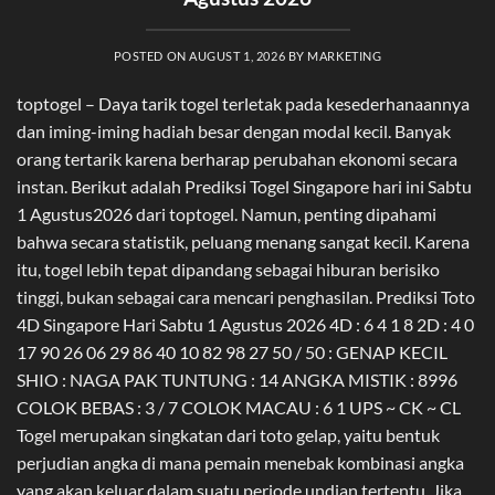
POSTED ON
AUGUST 1, 2026
BY
MARKETING
toptogel – Daya tarik togel terletak pada kesederhanaannya
dan iming-iming hadiah besar dengan modal kecil. Banyak
orang tertarik karena berharap perubahan ekonomi secara
instan. Berikut adalah Prediksi Togel Singapore hari ini Sabtu
1 Agustus2026 dari toptogel. Namun, penting dipahami
bahwa secara statistik, peluang menang sangat kecil. Karena
itu, togel lebih tepat dipandang sebagai hiburan berisiko
tinggi, bukan sebagai cara mencari penghasilan. Prediksi Toto
4D Singapore Hari Sabtu 1 Agustus 2026 4D : 6 4 1 8 2D : 4 0
17 90 26 06 29 86 40 10 82 98 27 50 / 50 : GENAP KECIL
SHIO : NAGA PAK TUNTUNG : 14 ANGKA MISTIK : 8996
COLOK BEBAS : 3 / 7 COLOK MACAU : 6 1 UPS ~ CK ~ CL
Togel merupakan singkatan dari toto gelap, yaitu bentuk
perjudian angka di mana pemain menebak kombinasi angka
yang akan keluar dalam suatu periode undian tertentu. Jika