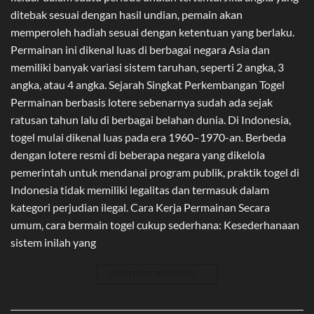
ditebak sesuai dengan hasil undian, pemain akan
memperoleh hadiah sesuai dengan ketentuan yang berlaku.
Permainan ini dikenal luas di berbagai negara Asia dan
memiliki banyak variasi sistem taruhan, seperti 2 angka, 3
angka, atau 4 angka. Sejarah Singkat Perkembangan Togel
Permainan berbasis lotere sebenarnya sudah ada sejak
ratusan tahun lalu di berbagai belahan dunia. Di Indonesia,
togel mulai dikenal luas pada era 1960–1970-an. Berbeda
dengan lotere resmi di beberapa negara yang dikelola
pemerintah untuk mendanai program publik, praktik togel di
Indonesia tidak memiliki legalitas dan termasuk dalam
kategori perjudian ilegal. Cara Kerja Permainan Secara
umum, cara bermain togel cukup sederhana: Kesederhanaan
sistem inilah yang
CONTINUE READING
→