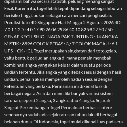
dipahami bahwa secara statistik, peluang menang sangat
kecil. Karena itu, togel lebih tepat dipandang sebagai hiburan
berisiko tinggi, bukan sebagai cara mencari penghasilan.
Prediksi Toto 4D Singapore Hari Minggu 2 Agustus 2026 4D :
7 0 1 1 2D : 4 0 17 90 26 06 29 86 40 10 82 98 27 50 / 50 :
GENAP KECIL SHIO : NAGA PAK TUNTUNG : 14 ANGKA
MISTIK : 8996 COLOK BEBAS : 3 / 7 COLOK MACAU : 6 1
UPS ~ CK ~ CL Togel merupakan singkatan dari toto gelap,
yaitu bentuk perjudian angka di mana pemain menebak
kombinasi angka yang akan keluar dalam suatu periode
undian tertentu. Jika angka yang ditebak sesuai dengan hasil
undian, pemain akan memperoleh hadiah sesuai dengan
ketentuan yang berlaku. Permainan ini dikenal luas di
berbagai negara Asia dan memiliki banyak variasi sistem
taruhan, seperti 2 angka, 3 angka, atau 4 angka. Sejarah
Singkat Perkembangan Togel Permainan berbasis lotere
sebenarnya sudah ada sejak ratusan tahun lalu di berbagai
belahan dunia. Di Indonesia, togel mulai dikenal luas pada era