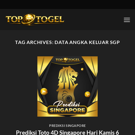
Skip
to
content
TAG ARCHIVES:
DATA ANGKA KELUAR SGP
PREDIKSI SINGAPORE
Prediksi Toto 4D Singapore Hari Kamis 6