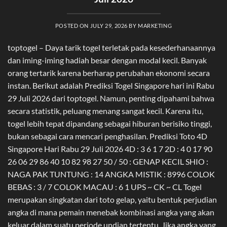
POSTED ON
JULY 29, 2026
BY
MARKETING
toptogel – Daya tarik togel terletak pada kesederhanaannya
dan iming-iming hadiah besar dengan modal kecil. Banyak
orang tertarik karena berharap perubahan ekonomi secara
instan. Berikut adalah Prediksi Togel Singapore hari ini Rabu
29 Juli 2026 dari toptogel. Namun, penting dipahami bahwa
secara statistik, peluang menang sangat kecil. Karena itu,
togel lebih tepat dipandang sebagai hiburan berisiko tinggi,
bukan sebagai cara mencari penghasilan. Prediksi Toto 4D
Singapore Hari Rabu 29 Juli 2026 4D : 3 6 1 7 2D : 4 0 17 90
26 06 29 86 40 10 82 98 27 50 / 50 : GENAP KECIL SHIO :
NAGA PAK TUNTUNG : 14 ANGKA MISTIK : 8996 COLOK
BEBAS : 3 / 7 COLOK MACAU : 6 1 UPS ~ CK ~ CL Togel
merupakan singkatan dari toto gelap, yaitu bentuk perjudian
angka di mana pemain menebak kombinasi angka yang akan
keluar dalam suatu periode undian tertentu. Jika angka yang