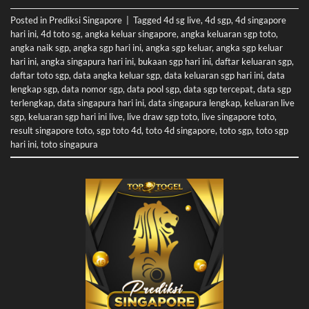
Posted in
Prediksi Singapore
|
Tagged
4d sg live
,
4d sgp
,
4d singapore
hari ini
,
4d toto sg
,
angka keluar singapore
,
angka keluaran sgp toto
,
angka naik sgp
,
angka sgp hari ini
,
angka sgp keluar
,
angka sgp keluar
hari ini
,
angka singapura hari ini
,
bukaan sgp hari ini
,
daftar keluaran sgp
,
daftar toto sgp
,
data angka keluar sgp
,
data keluaran sgp hari ini
,
data
lengkap sgp
,
data nomor sgp
,
data pool sgp
,
data sgp tercepat
,
data sgp
terlengkap
,
data singapura hari ini
,
data singapura lengkap
,
keluaran live
sgp
,
keluaran sgp hari ini live
,
live draw sgp toto
,
live singapore toto
,
result singapore toto
,
sgp toto 4d
,
toto 4d singapore
,
toto sgp
,
toto sgp
hari ini
,
toto singapura