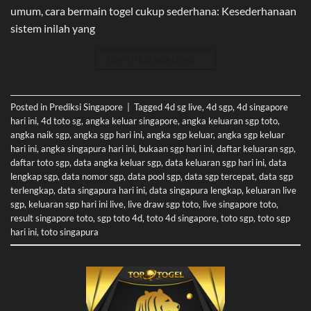
umum, cara bermain togel cukup sederhana: Kesederhanaan
sistem inilah yang
CONTINUE READING
→
Posted in
Prediksi Singapore
|
Tagged
4d sg live
,
4d sgp
,
4d singapore
hari ini
,
4d toto sg
,
angka keluar singapore
,
angka keluaran sgp toto
,
angka naik sgp
,
angka sgp hari ini
,
angka sgp keluar
,
angka sgp keluar
hari ini
,
angka singapura hari ini
,
bukaan sgp hari ini
,
daftar keluaran sgp
,
daftar toto sgp
,
data angka keluar sgp
,
data keluaran sgp hari ini
,
data
lengkap sgp
,
data nomor sgp
,
data pool sgp
,
data sgp tercepat
,
data sgp
terlengkap
,
data singapura hari ini
,
data singapura lengkap
,
keluaran live
sgp
,
keluaran sgp hari ini live
,
live draw sgp toto
,
live singapore toto
,
result singapore toto
,
sgp toto 4d
,
toto 4d singapore
,
toto sgp
,
toto sgp
hari ini
,
toto singapura