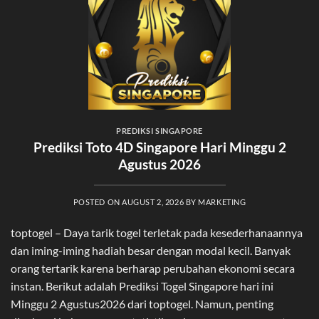
PREDIKSI SINGAPORE
Prediksi Toto 4D Singapore Hari Minggu 2
Agustus 2026
POSTED ON
AUGUST 2, 2026
BY
MARKETING
toptogel – Daya tarik togel terletak pada kesederhanaannya
dan iming-iming hadiah besar dengan modal kecil. Banyak
orang tertarik karena berharap perubahan ekonomi secara
instan. Berikut adalah Prediksi Togel Singapore hari ini
Minggu 2 Agustus2026 dari toptogel. Namun, penting