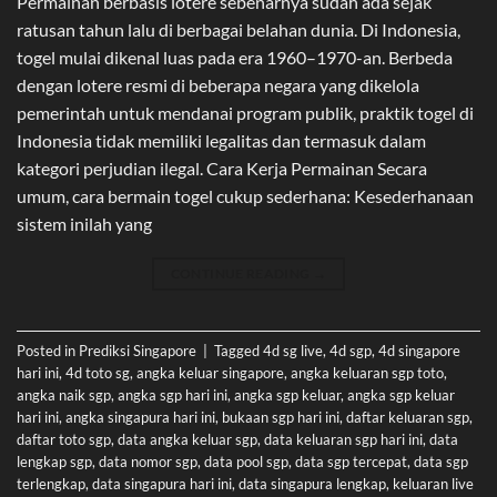
Permainan berbasis lotere sebenarnya sudah ada sejak
ratusan tahun lalu di berbagai belahan dunia. Di Indonesia,
togel mulai dikenal luas pada era 1960–1970-an. Berbeda
dengan lotere resmi di beberapa negara yang dikelola
pemerintah untuk mendanai program publik, praktik togel di
Indonesia tidak memiliki legalitas dan termasuk dalam
kategori perjudian ilegal. Cara Kerja Permainan Secara
umum, cara bermain togel cukup sederhana: Kesederhanaan
sistem inilah yang
CONTINUE READING
→
Posted in
Prediksi Singapore
|
Tagged
4d sg live
,
4d sgp
,
4d singapore
hari ini
,
4d toto sg
,
angka keluar singapore
,
angka keluaran sgp toto
,
angka naik sgp
,
angka sgp hari ini
,
angka sgp keluar
,
angka sgp keluar
hari ini
,
angka singapura hari ini
,
bukaan sgp hari ini
,
daftar keluaran sgp
,
daftar toto sgp
,
data angka keluar sgp
,
data keluaran sgp hari ini
,
data
lengkap sgp
,
data nomor sgp
,
data pool sgp
,
data sgp tercepat
,
data sgp
terlengkap
,
data singapura hari ini
,
data singapura lengkap
,
keluaran live