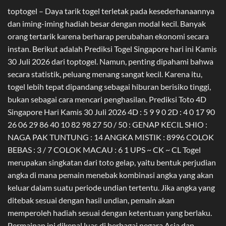
toptogel – Daya tarik togel terletak pada kesederhanaannya
dan iming-iming hadiah besar dengan modal kecil. Banyak
orang tertarik karena berharap perubahan ekonomi secara
instan. Berikut adalah Prediksi Togel Singapore hari ini Kamis
30 Juli 2026 dari toptogel. Namun, penting dipahami bahwa
secara statistik, peluang menang sangat kecil. Karena itu,
togel lebih tepat dipandang sebagai hiburan berisiko tinggi,
bukan sebagai cara mencari penghasilan. Prediksi Toto 4D
Singapore Hari Kamis 30 Juli 2026 4D : 5 9 9 0 2D : 4 0 17 90
26 06 29 86 40 10 82 98 27 50 / 50 : GENAP KECIL SHIO :
NAGA PAK TUNTUNG : 14 ANGKA MISTIK : 8996 COLOK
BEBAS : 3 / 7 COLOK MACAU : 6 1 UPS ~ CK ~ CL Togel
merupakan singkatan dari toto gelap, yaitu bentuk perjudian
angka di mana pemain menebak kombinasi angka yang akan
keluar dalam suatu periode undian tertentu. Jika angka yang
ditebak sesuai dengan hasil undian, pemain akan
memperoleh hadiah sesuai dengan ketentuan yang berlaku.
Permainan ini dikenal luas di berbagai negara Asia dan