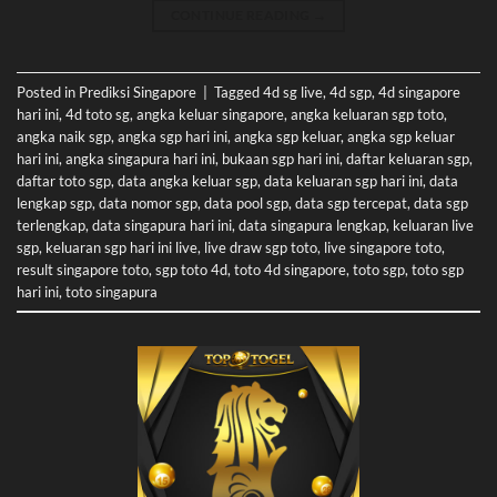
CONTINUE READING
→
Posted in
Prediksi Singapore
|
Tagged
4d sg live
,
4d sgp
,
4d singapore
hari ini
,
4d toto sg
,
angka keluar singapore
,
angka keluaran sgp toto
,
angka naik sgp
,
angka sgp hari ini
,
angka sgp keluar
,
angka sgp keluar
hari ini
,
angka singapura hari ini
,
bukaan sgp hari ini
,
daftar keluaran sgp
,
daftar toto sgp
,
data angka keluar sgp
,
data keluaran sgp hari ini
,
data
lengkap sgp
,
data nomor sgp
,
data pool sgp
,
data sgp tercepat
,
data sgp
terlengkap
,
data singapura hari ini
,
data singapura lengkap
,
keluaran live
sgp
,
keluaran sgp hari ini live
,
live draw sgp toto
,
live singapore toto
,
result singapore toto
,
sgp toto 4d
,
toto 4d singapore
,
toto sgp
,
toto sgp
hari ini
,
toto singapura