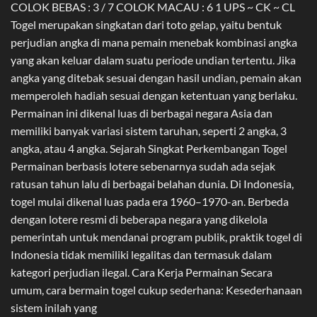
COLOK BEBAS : 3 / 7 COLOK MACAU : 6 1 UPS ~ CK ~ CL
Togel merupakan singkatan dari toto gelap, yaitu bentuk
perjudian angka di mana pemain menebak kombinasi angka
yang akan keluar dalam suatu periode undian tertentu. Jika
angka yang ditebak sesuai dengan hasil undian, pemain akan
memperoleh hadiah sesuai dengan ketentuan yang berlaku.
Permainan ini dikenal luas di berbagai negara Asia dan
memiliki banyak variasi sistem taruhan, seperti 2 angka, 3
angka, atau 4 angka. Sejarah Singkat Perkembangan Togel
Permainan berbasis lotere sebenarnya sudah ada sejak
ratusan tahun lalu di berbagai belahan dunia. Di Indonesia,
togel mulai dikenal luas pada era 1960–1970-an. Berbeda
dengan lotere resmi di beberapa negara yang dikelola
pemerintah untuk mendanai program publik, praktik togel di
Indonesia tidak memiliki legalitas dan termasuk dalam
kategori perjudian ilegal. Cara Kerja Permainan Secara
umum, cara bermain togel cukup sederhana: Kesederhanaan
sistem inilah yang