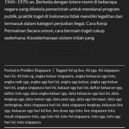
1960–1970-an. Berbeda dengan lotere resmi di beberapa
negara yang dikelola pemerintah untuk mendanai program
publik, praktik togel di Indonesia tidak memiliki legalitas dan
termasuk dalam kategori perjudian ilegal. Cara Kerja
Permainan Secara umum, cara bermain togel cukup
sederhana: Kesederhanaan sistem inilah yang
CONTINUE READING
→
Posted in
Prediksi Singapore
|
Tagged
4d sg live
,
4d sgp
,
4d singapore
hari ini
,
4d toto sg
,
angka keluar singapore
,
angka keluaran sgp toto
,
angka naik sgp
,
angka sgp hari ini
,
angka sgp keluar
,
angka sgp keluar
hari ini
,
angka singapura hari ini
,
bukaan sgp hari ini
,
daftar keluaran sgp
,
daftar toto sgp
,
data angka keluar sgp
,
data keluaran sgp hari ini
,
data
lengkap sgp
,
data nomor sgp
,
data pool sgp
,
data sgp tercepat
,
data sgp
terlengkap
,
data singapura hari ini
,
data singapura lengkap
,
keluaran live
sgp
,
keluaran sgp hari ini live
,
live draw sgp toto
,
live singapore toto
,
result singapore toto
,
sgp toto 4d
,
toto 4d singapore
,
toto sgp
,
toto sgp
hari ini
,
toto singapura