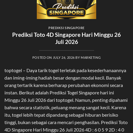
PREDIKSI SINGAPORE
Prediksi Toto 4D Singapore Hari Minggu 26
Juli 2026
POSTED ON
JULY 26, 2026
BY
MARKETING
toptogel – Daya tarik togel terletak pada kesederhanaannya
dan iming-iming hadiah besar dengan modal kecil. Banyak
orang tertarik karena berharap perubahan ekonomi secara
instan. Berikut adalah Prediksi Togel Singapore hari ini
Minggu 26 Juli 2026 dari toptogel. Namun, penting dipahami
bahwa secara statistik, peluang menang sangat kecil. Karena
itu, togel lebih tepat dipandang sebagai hiburan berisiko
tinggi, bukan sebagai cara mencari penghasilan. Prediksi Toto
4D Singapore Hari Minggu 26 Juli 2026 4D : 6 0 5 9 2D : 4 0