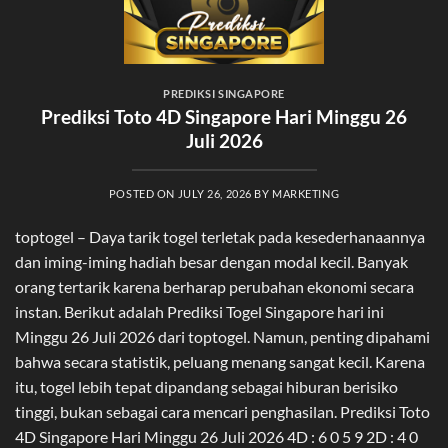
PREDIKSI SINGAPORE
Prediksi Toto 4D Singapore Hari Minggu 26
Juli 2026
POSTED ON
JULY 26, 2026
BY
MARKETING
toptogel – Daya tarik togel terletak pada kesederhanaannya
dan iming-iming hadiah besar dengan modal kecil. Banyak
orang tertarik karena berharap perubahan ekonomi secara
instan. Berikut adalah Prediksi Togel Singapore hari ini
Minggu 26 Juli 2026 dari toptogel. Namun, penting dipahami
bahwa secara statistik, peluang menang sangat kecil. Karena
itu, togel lebih tepat dipandang sebagai hiburan berisiko
tinggi, bukan sebagai cara mencari penghasilan. Prediksi Toto
4D Singapore Hari Minggu 26 Juli 2026 4D : 6 0 5 9 2D : 4 0