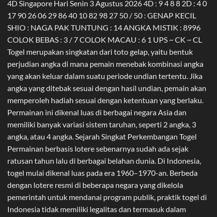
4D Singapore Hari Senin 3 Agustus 2026 4D : 9 4 8 8 2D : 4 0
17 90 26 06 29 86 40 10 82 98 27 50 / 50 : GENAP KECIL
SHIO : NAGA PAK TUNTUNG : 14 ANGKA MISTIK : 8996
COLOK BEBAS : 3 / 7 COLOK MACAU : 6 1 UPS ~ CK ~ CL
Togel merupakan singkatan dari toto gelap, yaitu bentuk
perjudian angka di mana pemain menebak kombinasi angka
yang akan keluar dalam suatu periode undian tertentu. Jika
angka yang ditebak sesuai dengan hasil undian, pemain akan
memperoleh hadiah sesuai dengan ketentuan yang berlaku.
Permainan ini dikenal luas di berbagai negara Asia dan
memiliki banyak variasi sistem taruhan, seperti 2 angka, 3
angka, atau 4 angka. Sejarah Singkat Perkembangan Togel
Permainan berbasis lotere sebenarnya sudah ada sejak
ratusan tahun lalu di berbagai belahan dunia. Di Indonesia,
togel mulai dikenal luas pada era 1960–1970-an. Berbeda
dengan lotere resmi di beberapa negara yang dikelola
pemerintah untuk mendanai program publik, praktik togel di
Indonesia tidak memiliki legalitas dan termasuk dalam