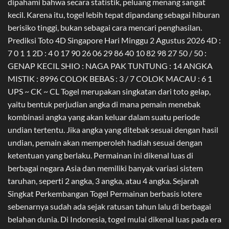
dipahami bahwa secara statistik, peluang menang sangat
kecil. Karena itu, togel lebih tepat dipandang sebagai hiburan
berisiko tinggi, bukan sebagai cara mencari penghasilan.
Prediksi Toto 4D Singapore Hari Minggu 2 Agustus 2026 4D :
7 0 1 1 2D : 4 0 17 90 26 06 29 86 40 10 82 98 27 50 / 50 :
GENAP KECIL SHIO : NAGA PAK TUNTUNG : 14 ANGKA
MISTIK : 8996 COLOK BEBAS : 3 / 7 COLOK MACAU : 6 1
UPS ~ CK ~ CL Togel merupakan singkatan dari toto gelap,
yaitu bentuk perjudian angka di mana pemain menebak
kombinasi angka yang akan keluar dalam suatu periode
undian tertentu. Jika angka yang ditebak sesuai dengan hasil
undian, pemain akan memperoleh hadiah sesuai dengan
ketentuan yang berlaku. Permainan ini dikenal luas di
berbagai negara Asia dan memiliki banyak variasi sistem
taruhan, seperti 2 angka, 3 angka, atau 4 angka. Sejarah
Singkat Perkembangan Togel Permainan berbasis lotere
sebenarnya sudah ada sejak ratusan tahun lalu di berbagai
belahan dunia. Di Indonesia, togel mulai dikenal luas pada era