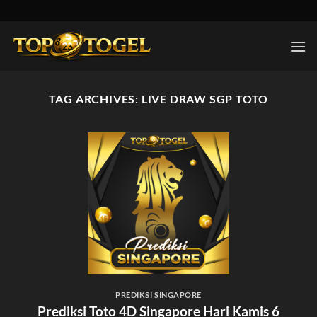
Skip
to
content
TAG ARCHIVES:
LIVE DRAW SGP TOTO
PREDIKSI SINGAPORE
Prediksi Toto 4D Singapore Hari Kamis 6