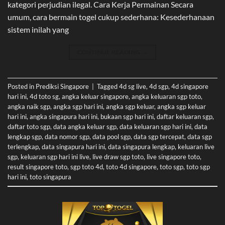
kategori perjudian ilegal. Cara Kerja Permainan Secara
umum, cara bermain togel cukup sederhana: Kesederhanaan
sistem inilah yang
CONTINUE READING
→
Posted in
Prediksi Singapore
|
Tagged
4d sg live
,
4d sgp
,
4d singapore
hari ini
,
4d toto sg
,
angka keluar singapore
,
angka keluaran sgp toto
,
angka naik sgp
,
angka sgp hari ini
,
angka sgp keluar
,
angka sgp keluar
hari ini
,
angka singapura hari ini
,
bukaan sgp hari ini
,
daftar keluaran sgp
,
daftar toto sgp
,
data angka keluar sgp
,
data keluaran sgp hari ini
,
data
lengkap sgp
,
data nomor sgp
,
data pool sgp
,
data sgp tercepat
,
data sgp
terlengkap
,
data singapura hari ini
,
data singapura lengkap
,
keluaran live
sgp
,
keluaran sgp hari ini live
,
live draw sgp toto
,
live singapore toto
,
result singapore toto
,
sgp toto 4d
,
toto 4d singapore
,
toto sgp
,
toto sgp
hari ini
,
toto singapura