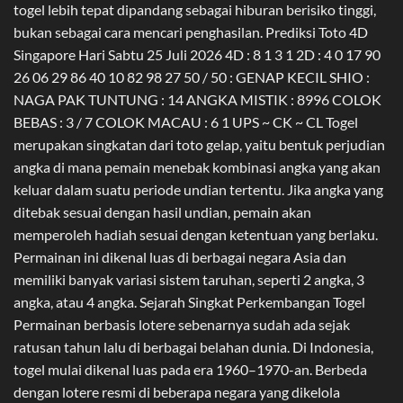
togel lebih tepat dipandang sebagai hiburan berisiko tinggi,
bukan sebagai cara mencari penghasilan. Prediksi Toto 4D
Singapore Hari Sabtu 25 Juli 2026 4D : 8 1 3 1 2D : 4 0 17 90
26 06 29 86 40 10 82 98 27 50 / 50 : GENAP KECIL SHIO :
NAGA PAK TUNTUNG : 14 ANGKA MISTIK : 8996 COLOK
BEBAS : 3 / 7 COLOK MACAU : 6 1 UPS ~ CK ~ CL Togel
merupakan singkatan dari toto gelap, yaitu bentuk perjudian
angka di mana pemain menebak kombinasi angka yang akan
keluar dalam suatu periode undian tertentu. Jika angka yang
ditebak sesuai dengan hasil undian, pemain akan
memperoleh hadiah sesuai dengan ketentuan yang berlaku.
Permainan ini dikenal luas di berbagai negara Asia dan
memiliki banyak variasi sistem taruhan, seperti 2 angka, 3
angka, atau 4 angka. Sejarah Singkat Perkembangan Togel
Permainan berbasis lotere sebenarnya sudah ada sejak
ratusan tahun lalu di berbagai belahan dunia. Di Indonesia,
togel mulai dikenal luas pada era 1960–1970-an. Berbeda
dengan lotere resmi di beberapa negara yang dikelola