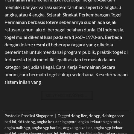
memiliki banyak variasi sistem taruhan, seperti 2 angka, 3
angka, atau 4 angka. Sejarah Singkat Perkembangan Togel
Permainan berbasis lotere sebenarnya sudah ada sejak
ratusan tahun lalu di berbagai belahan dunia. Di Indonesia,
togel mulai dikenal luas pada era 1960–1970-an. Berbeda
dengan lotere resmi di beberapa negara yang dikelola
pemerintah untuk mendanai program publik, praktik togel di
Indonesia tidak memiliki legalitas dan termasuk dalam
kategori perjudian ilegal. Cara Kerja Permainan Secara
umum, cara bermain togel cukup sederhana: Kesederhanaan
sistem inilah yang
CONTINUE READING
→
Posted in
Prediksi Singapore
|
Tagged
4d sg live
,
4d sgp
,
4d singapore
hari ini
,
4d toto sg
,
angka keluar singapore
,
angka keluaran sgp toto
,
angka naik sgp
,
angka sgp hari ini
,
angka sgp keluar
,
angka sgp keluar
hari ini
,
angka singapura hari ini
,
bukaan sgp hari ini
,
daftar keluaran sgp
,