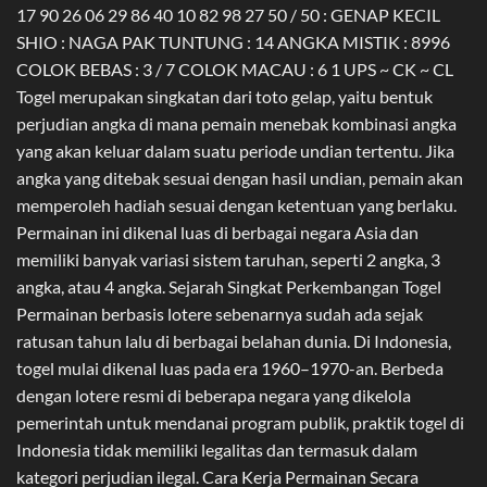
17 90 26 06 29 86 40 10 82 98 27 50 / 50 : GENAP KECIL
SHIO : NAGA PAK TUNTUNG : 14 ANGKA MISTIK : 8996
COLOK BEBAS : 3 / 7 COLOK MACAU : 6 1 UPS ~ CK ~ CL
Togel merupakan singkatan dari toto gelap, yaitu bentuk
perjudian angka di mana pemain menebak kombinasi angka
yang akan keluar dalam suatu periode undian tertentu. Jika
angka yang ditebak sesuai dengan hasil undian, pemain akan
memperoleh hadiah sesuai dengan ketentuan yang berlaku.
Permainan ini dikenal luas di berbagai negara Asia dan
memiliki banyak variasi sistem taruhan, seperti 2 angka, 3
angka, atau 4 angka. Sejarah Singkat Perkembangan Togel
Permainan berbasis lotere sebenarnya sudah ada sejak
ratusan tahun lalu di berbagai belahan dunia. Di Indonesia,
togel mulai dikenal luas pada era 1960–1970-an. Berbeda
dengan lotere resmi di beberapa negara yang dikelola
pemerintah untuk mendanai program publik, praktik togel di
Indonesia tidak memiliki legalitas dan termasuk dalam
kategori perjudian ilegal. Cara Kerja Permainan Secara