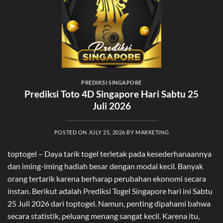
PREDIKSI SINGAPORE
Prediksi Toto 4D Singapore Hari Sabtu 25
Juli 2026
POSTED ON
JULY 25, 2026
BY
MARKETING
toptogel – Daya tarik togel terletak pada kesederhanaannya
dan iming-iming hadiah besar dengan modal kecil. Banyak
orang tertarik karena berharap perubahan ekonomi secara
instan. Berikut adalah Prediksi Togel Singapore hari ini Sabtu
25 Juli 2026 dari toptogel. Namun, penting dipahami bahwa
secara statistik, peluang menang sangat kecil. Karena itu,