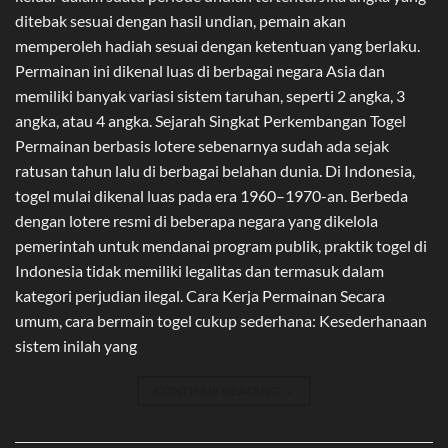
ditebak sesuai dengan hasil undian, pemain akan
memperoleh hadiah sesuai dengan ketentuan yang berlaku.
Permainan ini dikenal luas di berbagai negara Asia dan
memiliki banyak variasi sistem taruhan, seperti 2 angka, 3
angka, atau 4 angka. Sejarah Singkat Perkembangan Togel
Permainan berbasis lotere sebenarnya sudah ada sejak
ratusan tahun lalu di berbagai belahan dunia. Di Indonesia,
togel mulai dikenal luas pada era 1960–1970-an. Berbeda
dengan lotere resmi di beberapa negara yang dikelola
pemerintah untuk mendanai program publik, praktik togel di
Indonesia tidak memiliki legalitas dan termasuk dalam
kategori perjudian ilegal. Cara Kerja Permainan Secara
umum, cara bermain togel cukup sederhana: Kesederhanaan
sistem inilah yang
CONTINUE READING
→