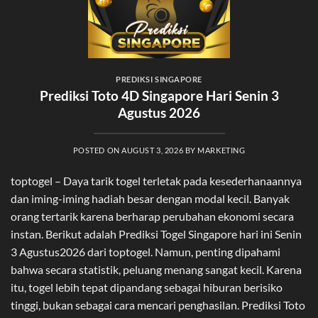
PREDIKSI SINGAPORE
Prediksi Toto 4D Singapore Hari Senin 3
Agustus 2026
POSTED ON
AUGUST 3, 2026
BY
MARKETING
toptogel – Daya tarik togel terletak pada kesederhanaannya
dan iming-iming hadiah besar dengan modal kecil. Banyak
orang tertarik karena berharap perubahan ekonomi secara
instan. Berikut adalah Prediksi Togel Singapore hari ini Senin
3 Agustus2026 dari toptogel. Namun, penting dipahami
bahwa secara statistik, peluang menang sangat kecil. Karena
itu, togel lebih tepat dipandang sebagai hiburan berisiko
tinggi, bukan sebagai cara mencari penghasilan. Prediksi Toto