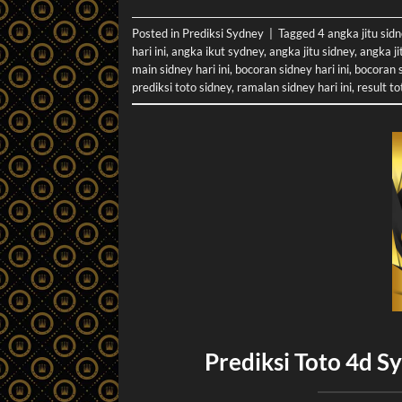
Posted in
Prediksi Sydney
|
Tagged
4 angka jitu sidn
hari ini
,
angka ikut sydney
,
angka jitu sidney
,
angka ji
main sidney hari ini
,
bocoran sidney hari ini
,
bocoran s
prediksi toto sidney
,
ramalan sidney hari ini
,
result to
Prediksi Toto 4d S