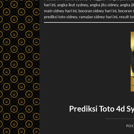
hari ini
,
angka ikut sydney
,
angka jitu sidney
,
angka ji
main sidney hari ini
,
bocoran sidney hari ini
,
bocoran s
prediksi toto sidney
,
ramalan sidney hari ini
,
result to
Prediksi Toto 4d S
POS