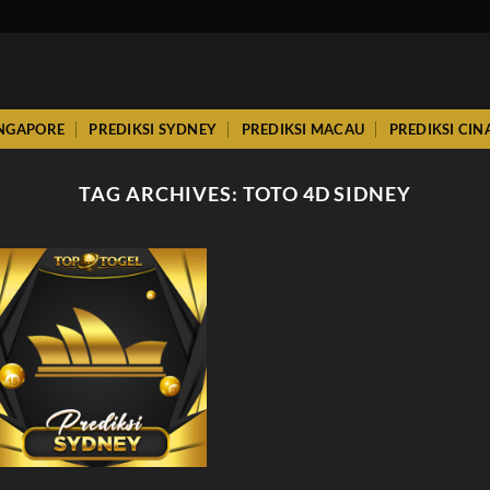
INGAPORE
PREDIKSI SYDNEY
PREDIKSI MACAU
PREDIKSI CIN
TAG ARCHIVES:
TOTO 4D SIDNEY