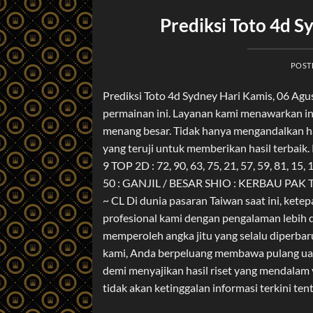
Prediksi Toto 4d S
POST
Prediksi Toto 4d Sydney Hari Kamis, 06 Ag
permainan ini. Layanan kami menawarkan i
menang besar. Tidak hanya mengandalkan has
yang teruji untuk memberikan hasil terbaik.
9 TOP 2D : 72, 90, 63, 75, 21, 57, 59, 81, 15
50 : GANJIL / BESAR SHIO : KERBAU PAK
~ CL Di dunia pasaran Taiwan saat ini, ket
profesional kami dengan pengalaman lebih d
memperoleh angka jitu yang selalu diperbaru
kami, Anda berpeluang membawa pulang uang 
demi menyajikan hasil riset yang mendalam
tidak akan ketinggalan informasi terkini ten