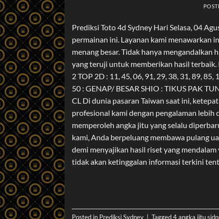
POST
Prediksi Toto 4d Sydney Hari Selasa, 04 Ag
permainan ini. Layanan kami menawarkan i
menang besar. Tidak hanya mengandalkan has
yang teruji untuk memberikan hasil terbaik.
2 TOP 2D : 11, 45, 06, 91, 29, 38, 31, 89, 85
50 : GENAP/ BESAR SHIO : TIKUS PAK TUN
CL Di dunia pasaran Taiwan saat ini, ketep
profesional kami dengan pengalaman lebih d
memperoleh angka jitu yang selalu diperbaru
kami, Anda berpeluang membawa pulang uang 
demi menyajikan hasil riset yang mendalam
tidak akan ketinggalan informasi terkini ten
Posted in
Prediksi Sydney
|
Tagged
4 angka jitu sidn