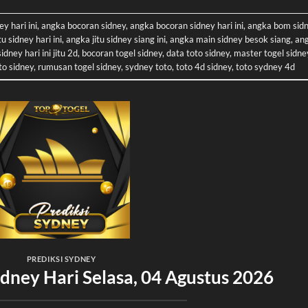
ey hari ini
,
angka bocoran sidney
,
angka bocoran sidney hari ini
,
angka bom sid
tu sidney hari ini
,
angka jitu sidney siang ini
,
angka main sidney besok siang
,
an
idney hari ini jitu 2d
,
bocoran togel sidney
,
data toto sidney
,
master togel sidne
to sidney
,
rumusan togel sidney
,
sydney toto
,
toto 4d sidney
,
toto sydney 4d
PREDIKSI SYDNEY
ydney Hari Selasa, 04 Agustus 2026