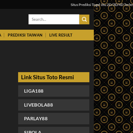
Situs Prediksi Togel Jitu 2D/3D/4D Terlengkap dan Live Result T
A
PREDIKSI TAIWAN
LIVE RESULT
Link Situs Toto Resmi
LIGA188
LIVEBOLA88
PARLAY88
SIBOLA