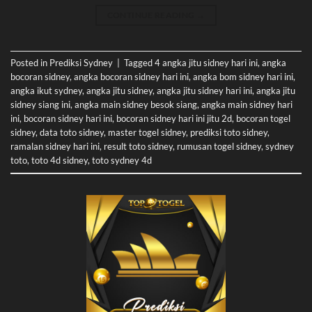
CONTINUE READING
→
Posted in
Prediksi Sydney
|
Tagged
4 angka jitu sidney hari ini
,
angka
bocoran sidney
,
angka bocoran sidney hari ini
,
angka bom sidney hari ini
,
angka ikut sydney
,
angka jitu sidney
,
angka jitu sidney hari ini
,
angka jitu
sidney siang ini
,
angka main sidney besok siang
,
angka main sidney hari
ini
,
bocoran sidney hari ini
,
bocoran sidney hari ini jitu 2d
,
bocoran togel
sidney
,
data toto sidney
,
master togel sidney
,
prediksi toto sidney
,
ramalan sidney hari ini
,
result toto sidney
,
rumusan togel sidney
,
sydney
toto
,
toto 4d sidney
,
toto sydney 4d