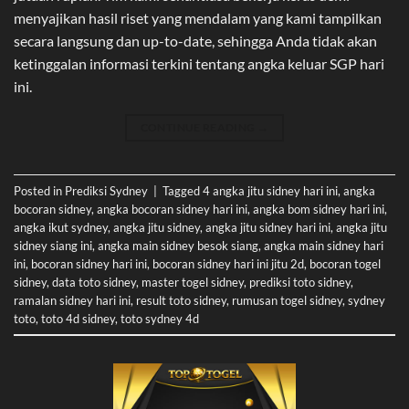
menyajikan hasil riset yang mendalam yang kami tampilkan
secara langsung dan up-to-date, sehingga Anda tidak akan
ketinggalan informasi terkini tentang angka keluar SGP hari
ini.
CONTINUE READING
→
Posted in
Prediksi Sydney
|
Tagged
4 angka jitu sidney hari ini
,
angka
bocoran sidney
,
angka bocoran sidney hari ini
,
angka bom sidney hari ini
,
angka ikut sydney
,
angka jitu sidney
,
angka jitu sidney hari ini
,
angka jitu
sidney siang ini
,
angka main sidney besok siang
,
angka main sidney hari
ini
,
bocoran sidney hari ini
,
bocoran sidney hari ini jitu 2d
,
bocoran togel
sidney
,
data toto sidney
,
master togel sidney
,
prediksi toto sidney
,
ramalan sidney hari ini
,
result toto sidney
,
rumusan togel sidney
,
sydney
toto
,
toto 4d sidney
,
toto sydney 4d