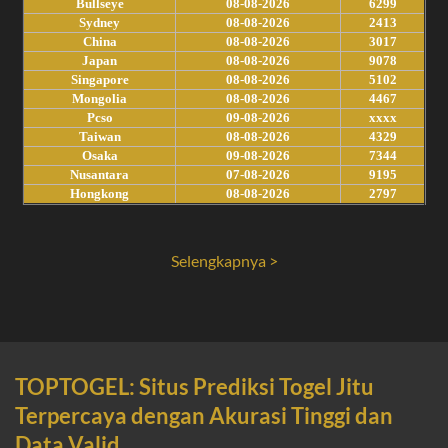
Selengkapnya >
TOPTOGEL: Situs Prediksi Togel Jitu
Terpercaya dengan Akurasi Tinggi dan
Data Valid