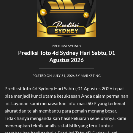
PREDIKSI SYDNEY
Prediksi Toto 4d Sydney Hari Sabtu, 01
Agustus 2026
POSTED ON
JULY 31, 2026
BY
MARKETING
Prediksi Toto 4d Sydney Hari Sabtu, 01 Agustus 2026 tepat
bisa menjadi kunci utama kesuksesan Anda dalam permainan
ini. Layanan kami menawarkan informasi SGP yang terkenal
akurat dan telah membantu para pemain menang besar.
Tidak hanya mengandalkan hasil keluaran sebelumnya, kami
menerapkan teknik analisis statistik yang teruji untuk
memberikan hasil terbaik. Prediksi Toto 4D Sydney Hari