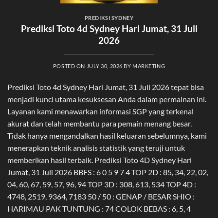
PREDIKSI SYDNEY
Prediksi Toto 4d Sydney Hari Jumat, 31 Juli
2026
POSTED ON
JULY 30, 2026
BY
MARKETING
Prediksi Toto 4d Sydney Hari Jumat, 31 Juli 2026 tepat bisa
menjadi kunci utama kesuksesan Anda dalam permainan ini.
Layanan kami menawarkan informasi SGP yang terkenal
akurat dan telah membantu para pemain menang besar.
Tidak hanya mengandalkan hasil keluaran sebelumnya, kami
menerapkan teknik analisis statistik yang teruji untuk
memberikan hasil terbaik. Prediksi Toto 4D Sydney Hari
Jumat, 31 Juli 2026 BBFS : 6 0 5 9 7 4 TOP 2D : 85, 34, 22, 02,
04, 60, 67, 59, 57, 96, 94 TOP 3D : 308, 613, 534 TOP 4D :
4748, 2519, 9364, 7183 50 / 50 : GENAP / BESAR SHIO :
HARIMAU PAK TUNTUNG : 74 COLOK BEBAS : 6, 5, 4