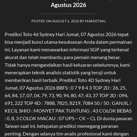
Agustus 2026
POSTED ON
AUGUST 6, 2026
BY
MARKETING
Prediksi Toto 4d Sydney Hari Jumat, 07 Agustus 2026 tepat
bisa menjadi kunci utama kesuksesan Anda dalam permainan
ini. Layanan kami menawarkan informasi SGP yang terkenal
akurat dan telah membantu para pemain menang besar.
Tidak hanya mengandalkan hasil keluaran sebelumnya, kami
menerapkan teknik analisis statistik yang teruji untuk
memberikan hasil terbaik. Prediksi Toto 4D Sydney Hari
Jumat, 07 Agustus 2026 BBFS : 0 7 9 8 4 3 TOP 2D : 26, 25,
64, 84, 17, 07, 04, 79, 73, 90, 94, 80, 47, 43, 37 TOP 3D : 094,
691, 222 TOP 4D : 7888, 7825, 8219, 7084 50 / 50 : GANJIL /
KECIL SHIO : MONYET PAK TUNTUNG : 43 COLOK BEBAS
: 0, 8, 3 COLOK MACAU : 07 UPS ~ CK ~ CL Di dunia pasaran
Taiwan saat ini, ketepatan prediksi memegang peranan
penting. Dengan adanya tim analis profesional kami dengan