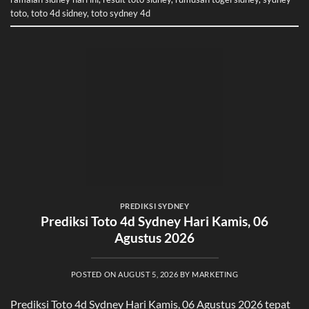
toto
,
toto 4d sidney
,
toto sydney 4d
PREDIKSI SYDNEY
Prediksi Toto 4d Sydney Hari Kamis, 06
Agustus 2026
POSTED ON
AUGUST 5, 2026
BY
MARKETING
Prediksi Toto 4d Sydney Hari Kamis, 06 Agustus 2026 tepat