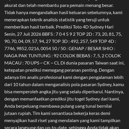
akurat dan telah membantu para pemain menang besar.
Tidak hanya mengandalkan hasil keluaran sebelumnya, kami
menerapkan teknik analisis statistik yang teruji untuk
memberikan hasil terbaik. Prediksi Toto 4D Sydney Hari
Senin, 27 Juli 2026 BBFS : 7 0 4 5 9 2 TOP 2D : 73, 20, 81, 75,
90, 70, 04, 09, 57, 94, 27 TOP 3D : 492, 257, 549 TOP 4D :
7746, 9852, 0216, 0054 50 / 50 : GENAP / BESAR SHIO :
NAGA PAK TUNTUNG : 92 COLOK BEBAS : 7, 5, 2 COLOK
MACAU : 70 UPS ~ CK ~ CL Di dunia pasaran Taiwan saat ini,
ketepatan prediksi memegang peranan penting. Dengan
adanya tim analis profesional kami dengan pengalaman lebih
dari 10 tahun dalam menganalisis pola pasaran Sydney, kamu
bisa memperoleh angka jitu yang selalu diperbarui. Nantinya,
dengan memanfaatkan prediksi jitu togel Sydney dari kami,
Anda berpeluang membawa pulang uang tunai bernilai
jutaan rupiah. Tim kami senantiasa bekerja keras demi
menyajikan hasil riset yang mendalam yang kami tampilkan
secara langsung dan up-to-date, sehingga Anda tidak akan