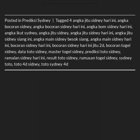
Posted in
Prediksi Sydney
|
Tagged
4 angka jitu sidney hari ini
,
angka
bocoran sidney
,
angka bocoran sidney hari ini
,
angka bom sidney hari ini
,
angka ikut sydney
,
angka jitu sidney
,
angka jitu sidney hari ini
,
angka jitu
sidney siang ini
,
angka main sidney besok siang
,
angka main sidney hari
ini
,
bocoran sidney hari ini
,
bocoran sidney hari ini jitu 2d
,
bocoran togel
sidney
,
data toto sidney
,
master togel sidney
,
prediksi toto sidney
,
ramalan sidney hari ini
,
result toto sidney
,
rumusan togel sidney
,
sydney
toto
,
toto 4d sidney
,
toto sydney 4d