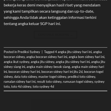
bekerja keras demi menyajikan hasil riset yang mendalam
yang kami tampilkan secara langsung dan up-to-date,
sehingga Anda tidak akan ketinggalan informasi terkini
tentang angka keluar SGP hari ini.
CONTINUE READING
→
Posted in
Prediksi Sydney
|
Tagged
4 angka jitu sidney hari ini
,
angka
bocoran sidney
,
angka bocoran sidney hari ini
,
angka bom sidney hari ini
,
angka ikut sydney
,
angka jitu sidney
,
angka jitu sidney hari ini
,
angka jitu
sidney siang ini
,
angka main sidney besok siang
,
angka main sidney hari
ini
,
bocoran sidney hari ini
,
bocoran sidney hari ini jitu 2d
,
bocoran togel
sidney
,
data toto sidney
,
master togel sidney
,
prediksi toto sidney
,
ramalan sidney hari ini
,
result toto sidney
,
rumusan togel sidney
,
sydney
toto
,
toto 4d sidney
,
toto sydney 4d