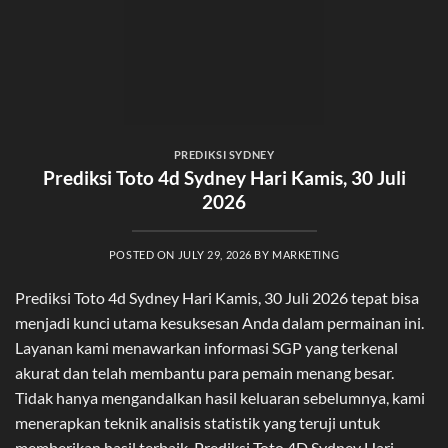
PREDIKSI SYDNEY
Prediksi Toto 4d Sydney Hari Kamis, 30 Juli
2026
POSTED ON
JULY 29, 2026
BY
MARKETING
Prediksi Toto 4d Sydney Hari Kamis, 30 Juli 2026 tepat bisa
menjadi kunci utama kesuksesan Anda dalam permainan ini.
Layanan kami menawarkan informasi SGP yang terkenal
akurat dan telah membantu para pemain menang besar.
Tidak hanya mengandalkan hasil keluaran sebelumnya, kami
menerapkan teknik analisis statistik yang teruji untuk
memberikan hasil terbaik. Prediksi Toto 4D Sydney Hari