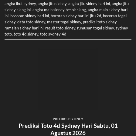
angka ikut sydney
,
angka jitu sidney
,
angka jitu sidney hari ini
,
angka jitu
sidney siang ini
,
angka main sidney besok siang
,
angka main sidney hari
ini
,
bocoran sidney hari ini
,
bocoran sidney hari ini jitu 2d
,
bocoran togel
sidney
,
data toto sidney
,
master togel sidney
,
prediksi toto sidney
,
ramalan sidney hari ini
,
result toto sidney
,
rumusan togel sidney
,
sydney
toto
,
toto 4d sidney
,
toto sydney 4d
PREDIKSI SYDNEY
Prediksi Toto 4d Sydney Hari Sabtu, 01
Agustus 2026