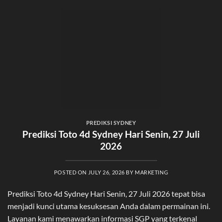
PREDIKSI SYDNEY
Prediksi Toto 4d Sydney Hari Senin, 27 Juli
2026
POSTED ON
JULY 26, 2026
BY
MARKETING
Prediksi Toto 4d Sydney Hari Senin, 27 Juli 2026 tepat bisa
menjadi kunci utama kesuksesan Anda dalam permainan ini.
Layanan kami menawarkan informasi SGP yang terkenal