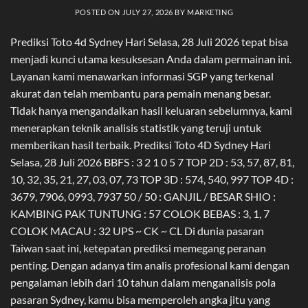
POSTED ON
JULY 27, 2026
BY
MARKETING
Prediksi Toto 4d Sydney Hari Selasa, 28 Juli 2026 tepat bisa
menjadi kunci utama kesuksesan Anda dalam permainan ini.
Layanan kami menawarkan informasi SGP yang terkenal
akurat dan telah membantu para pemain menang besar.
Tidak hanya mengandalkan hasil keluaran sebelumnya, kami
menerapkan teknik analisis statistik yang teruji untuk
memberikan hasil terbaik. Prediksi Toto 4D Sydney Hari
Selasa, 28 Juli 2026 BBFS : 3 2 1 0 5 7 TOP 2D : 53, 57, 87, 81,
10, 32, 35, 21, 27, 03, 07, 73 TOP 3D : 574, 540, 997 TOP 4D :
3679, 7906, 0993, 7937 50 / 50 : GANJIL / BESAR SHIO :
KAMBING PAK TUNTUNG : 57 COLOK BEBAS : 3, 1, 7
COLOK MACAU : 32 UPS ~ CK ~ CL Di dunia pasaran
Taiwan saat ini, ketepatan prediksi memegang peranan
penting. Dengan adanya tim analis profesional kami dengan
pengalaman lebih dari 10 tahun dalam menganalisis pola
pasaran Sydney, kamu bisa memperoleh angka jitu yang