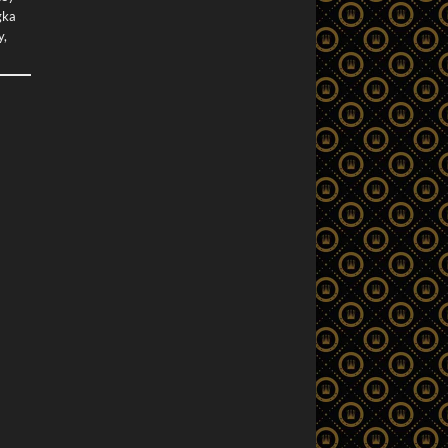
gka
y
,