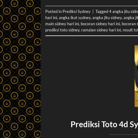
Posted in
Prediksi Sydney
|
Tagged
4 angka jitu sidn
hari ini
,
angka ikut sydney
,
angka jitu sidney
,
angka ji
main sidney hari ini
,
bocoran sidney hari ini
,
bocoran s
prediksi toto sidney
,
ramalan sidney hari ini
,
result to
Prediksi Toto 4d S