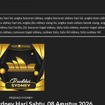
CONTINUE READING
→
ey hari ini
,
angka bocoran sidney
,
angka bocoran sidney hari ini
,
angka bom sid
tu sidney hari ini
,
angka jitu sidney siang ini
,
angka main sidney besok siang
,
an
idney hari ini jitu 2d
,
bocoran togel sidney
,
data toto sidney
,
master togel sidne
to sidney
,
rumusan togel sidney
,
sydney toto
,
toto 4d sidney
,
toto sydney 4d
PREDIKSI SYDNEY
ydney Hari Sabtu, 08 Agustus 2026