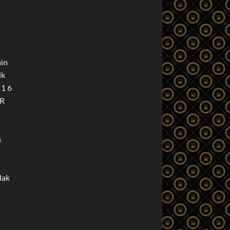
ain
ik
 1 6
AR
h
dak