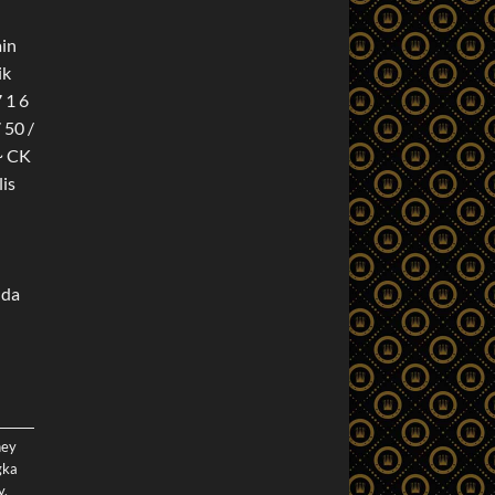
ain
ik
 1 6
 50 /
~ CK
is
nda
ney
gka
y
,