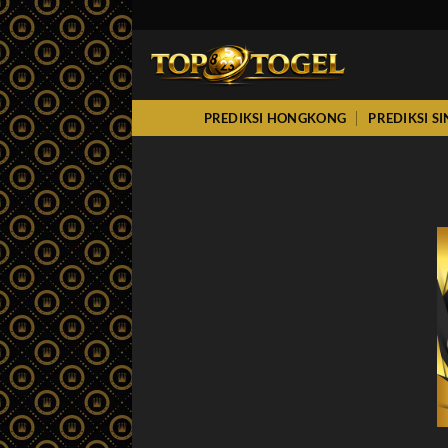
Skip
to
content
PREDIKSI HONGKONG
PREDIKSI S