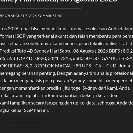
ED ON
AUGUST 7, 2026
BY
MARKETING
ustus 2026 tepat bisa menjadi kunci utama kesuksesan Anda dalam
nformasi SGP yang terkenal akurat dan telah membantu para pem
il keluaran sebelumnya, kami menerapkan teknik analisis statist
 Prediksi Toto 4D Sydney Hari Sabtu, 08 Agustus 2026 BBFS : 8 0 2
 065, 558 TOP 4D : 0620, 0421, 7315, 6580 50 / 50 : GANJIL / BES
 BEBAS : 8, 2, 3 COLOK MACAU : 80 UPS ~ CK ~ CL Di dunia
i memegang peranan penting. Dengan adanya tim analis profesional
n dalam menganalisis pola pasaran Sydney, kamu bisa memperole
, dengan memanfaatkan prediksi jitu togel Sydney dari kami, Anda
lai jutaan rupiah. Tim kami senantiasa bekerja keras demi
kami tampilkan secara langsung dan up-to-date, sehingga Anda ti
ngka keluar SGP hari ini.
CONTINUE READING
→