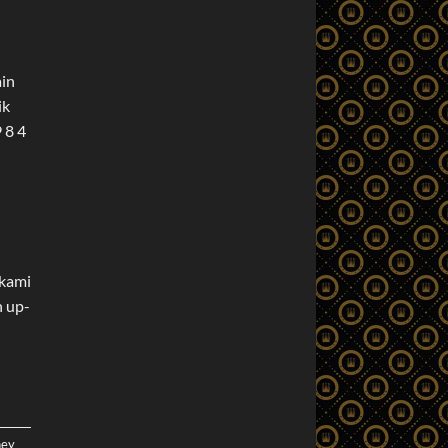
ain
ik
 8 4
 kami
n up-
ney