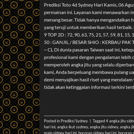
Prediksi Toto 4d Sydney Hari Kamis, 06 Ag
permainan ini. Layanan kami menawarkan i
menang besar. Tidak hanya mengandalkan has
yang teruji untuk memberikan hasil terbaik.
9 TOP 2D : 72, 90, 63, 75, 21, 57, 59, 81, 15
50 : GANJIL / BESAR SHIO : KERBAU PAK
~ CL Di dunia pasaran Taiwan saat ini, ket
profesional kami dengan pengalaman lebih d
memperoleh angka jitu yang selalu diperbaru
kami, Anda berpeluang membawa pulang uang 
demi menyajikan hasil riset yang mendalam
tidak akan ketinggalan informasi terkini ten
Posted in
Prediksi Sydney
|
Tagged
4 angka jitu sidn
hari ini
,
angka ikut sydney
,
angka jitu sidney
,
angka ji
main sidney hari ini
,
bocoran sidney hari ini
,
bocoran s