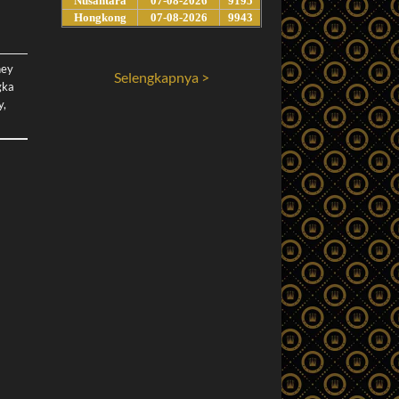
ney
Selengkapnya >
gka
y
,