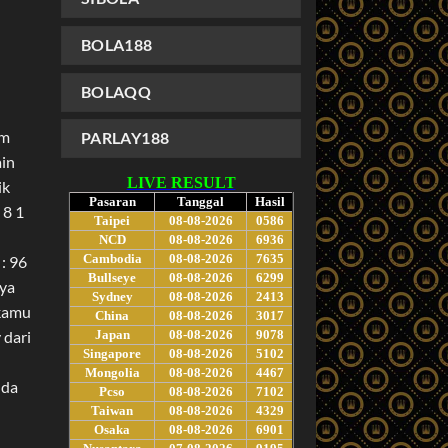
BOLA188
BOLAQQ
am
PARLAY188
ain
ik
 8 1
: 96
nya
 kamu
 dari
nda