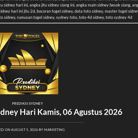
tu sidney hari ini
,
angka jitu sidney siang ini
,
angka main sidney besok siang
,
an
idney hari ini jitu 2d
,
bocoran togel sidney
,
data toto sidney
,
master togel sidne
to sidney
,
rumusan togel sidney
,
sydney toto
,
toto 4d sidney
,
toto sydney 4d
PREDIKSI SYDNEY
ydney Hari Kamis, 06 Agustus 2026
ED ON
AUGUST 5, 2026
BY
MARKETING