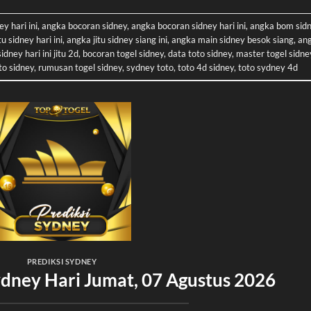
ey hari ini
,
angka bocoran sidney
,
angka bocoran sidney hari ini
,
angka bom sid
tu sidney hari ini
,
angka jitu sidney siang ini
,
angka main sidney besok siang
,
an
idney hari ini jitu 2d
,
bocoran togel sidney
,
data toto sidney
,
master togel sidne
to sidney
,
rumusan togel sidney
,
sydney toto
,
toto 4d sidney
,
toto sydney 4d
PREDIKSI SYDNEY
ydney Hari Jumat, 07 Agustus 2026