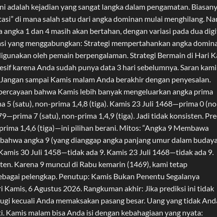
 Ini adalah kejadian yang sangat langka dalam pengamatan. Biasany
“rotasi” di mana salah satu dari angka dominan mulai menghilang. N
angka 1 dan 4 masih akan bertahan, dengan variasi pada dua digi
inasi yang menggabungkan: Strategi mempertahankan angka domin
igunakan oleh pemain berpengalaman. Strategi Bermain di Hari 
resif karena Anda sudah punya data 3 hari sebelumnya. Saran kami
al. Jangan sampai Kamis malam Anda berakhir dengan penyesalan.
percayaan bahwa Kamis lebih banyak mengeluarkan angka prima
a 5 (satu), non-prima 1,4,8 (tiga). Kamis 23 Juli 1468—prima 0 (nol
9—prima 7 (satu), non-prima 1,4,9 (tiga). Jadi tidak konsisten. Pre
-prima 1,4,6 (tiga)—ini pilihan berani. Mitos: “Angka 9 Membawa
bahwa angka 9 (yang dianggap angka panjang umur dalam buday
 Kamis 30 Juli 1458—tidak ada 9. Kamis 23 Juli 1468—tidak ada 9.
sten. Karena 9 muncul di Rabu kemarin (1469), kami tetap
ebagai pelengkap. Penutup: Kamis Bukan Penentu Segalanya
 Kamis, 6 Agustus 2026. Rangkuman akhir: Jika prediksi ini tidak
g rugi kecuali Anda memaksakan pasang besar. Uang yang tidak And
i. Kamis malam bisa Anda isi dengan kebahagiaan yang nyata: