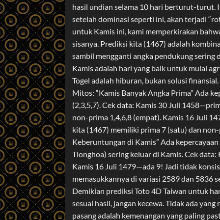
hasil undian selama 10 hari berturut-turut.
setelah dominasi seperti ini, akan terjadi 
untuk Kamis ini, kami memperkirakan bahwa 
sisanya. Prediksi kita (1467) adalah komb
sambil mengganti angka pendukung sering d
Kamis adalah hari yang baik untuk mulai ag
Togel adalah hiburan, bukan solusi finansi
Mitos: “Kamis Banyak Angka Prima” Ada ke
(2,3,5,7). Cek data: Kamis 30 Juli 1458—prim
non-prima 1,4,6,8 (empat). Kamis 16 Juli 147
kita (1467) memiliki prima 7 (satu) dan non
Keberuntungan di Kamis” Ada kepercayaan 
Tionghoa) sering keluar di Kamis. Cek data:
Kamis 16 Juli 1479—ada 9! Jadi tidak konsi
memasukkannya di variasi 2589 dan 5836 s
Demikian prediksi Toto 4D Taiwan untuk hari
sesuai hasil, jangan kecewa. Tidak ada yan
pasang adalah kemenangan yang paling past