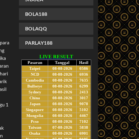
BOLA188
BOLAQQ
 para
PARLAY188
ng
ika
aran
hari
arik
asil
gu 1
ak
an