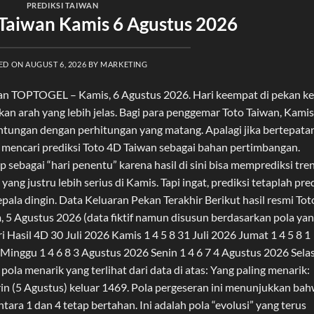
PREDIKSI TAIWAN
 Taiwan Kamis 6 Agustus 2026
ED ON
AUGUST 6, 2026
BY
MARKETING
an TOPTOGEL – Kamis, 6 Agustus 2026. Hari keempat di pekan ker
n arah yang lebih jelas. Bagi para penggemar Toto Taiwan, Kamis
tungan dengan perhitungan yang matang. Apalagi jika bertepata
mencari prediksi Toto 4D Taiwan sebagai bahan pertimbangan.
 sebagai “hari penentu” karena hasil di sini bisa memprediksi tre
g justru lebih serius di Kamis. Tapi ingat, prediksi tetaplah pred
epala dingin. Data Keluaran Pekan Terakhir Berikut hasil resmi Tot
 5 Agustus 2026 (data fiktif namun disusun berdasarkan pola ya
 Hasil 4D 30 Juli 2026 Kamis 1 4 5 8 31 Juli 2026 Jumat 1 4 5 8 1
Minggu 1 4 6 8 3 Agustus 2026 Senin 1 4 6 7 4 Agustus 2026 Sela
ola menarik yang terlihat dari data di atas: Yang paling menarik:
arin (5 Agustus) keluar 1469. Pola pergeseran ini menunjukkan ba
tara 1 dan 4 tetap bertahan. Ini adalah pola “evolusi” yang terus