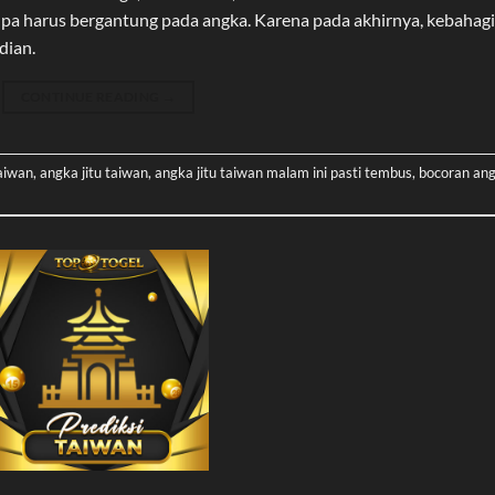
pa harus bergantung pada angka. Karena pada akhirnya, kebahag
dian.
CONTINUE READING
→
aiwan
,
angka jitu taiwan
,
angka jitu taiwan malam ini pasti tembus
,
bocoran an