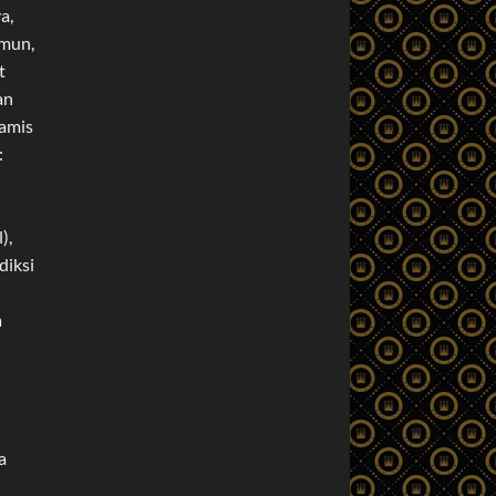
a,
amun,
t
an
Kamis
:
),
diksi
a
a