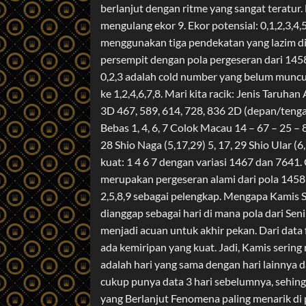
berlanjut dengan ritme yang sangat teratur
mengulang ekor 9. Ekor potensial: 0,1,2,3,4
menggunakan tiga pendekatan yang lazim di k
persempit dengan pola pergeseran dari 1458 
0,2,3 adalah cold number yang belum muncul 
ke 1,2,4,6,7,8. Mari kita racik: Jenis Taru
3D 467, 589, 614, 728, 836 2D (depan/tengah
Bebas 1, 4, 6, 7 Colok Macau 14 – 67 – 25 – 8
28 Shio Naga (5,17,29) 5, 17, 29 Shio Ular (
kuat: 1 4 6 7 dengan variasi 1467 dan 7641.
merupakan pergeseran alami dari pola 1458
2,5,8,9 sebagai pelengkap. Mengapa Kamis 
dianggap sebagai hari di mana pola dari Se
menjadi acuan untuk akhir pekan. Dari data f
ada kemiripan yang kuat. Jadi, Kamis sering
adalah hari yang sama dengan hari lainny
cukup punya data 3 hari sebelumnya, sehin
yang Berlanjut Fenomena paling menarik di 