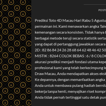
POST
Prediksi Toto 4D Macau Hari Rabu 5 Agustus
permainan ini. Kami menawarkan angka Tai
kemenangan secara konsisten. Tidak hanya 
berbagai metode teruji secara statistik se
yang dapat di pertanggung jawabkan secara 
2D : 82 86 84 24 26 28 68 64 62 48 46 4
MISTIK : 8264 COLOK BEBAS : 6 / 8 COLOK 
akurasi prediksi menjadi fondasi utama kep
profesional kami yang telah berkecimpung le
Draw Macau, Anda mendapatkan akses eksklu
Ke depannya, dengan memanfaatkan angka jitu
Anda untuk membawa pulang hadiah bernilai f
bekerja tanpa henti, menyajikan riset komp
Anda tidak pernah tertinggal satu detak pun