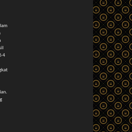
alam
h
n
il
6 4
gkat
ian.
ng