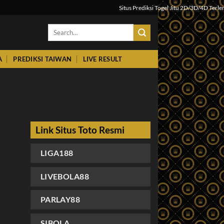
Situs Prediksi Togel Jitu 2D/3D/4D Terlengkap dan Live Result T
A
PREDIKSI TAIWAN
LIVE RESULT
Link Situs Toto Resmi
LIGA188
LIVEBOLA88
PARLAY88
SIBOLA