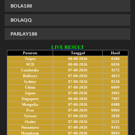
BOLA188
BOLAQQ
PARLAY188