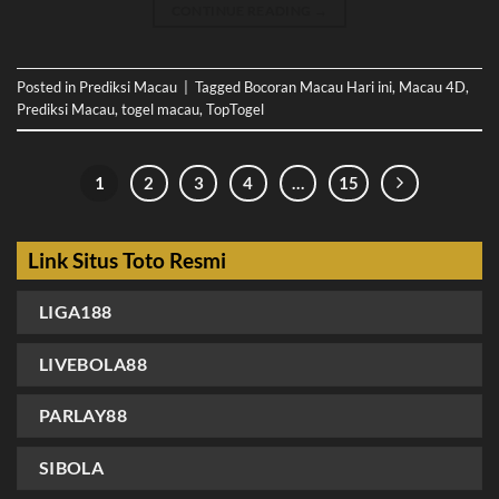
CONTINUE READING
→
Posted in
Prediksi Macau
|
Tagged
Bocoran Macau Hari ini
,
Macau 4D
,
Prediksi Macau
,
togel macau
,
TopTogel
1
2
3
4
…
15
Link Situs Toto Resmi
LIGA188
LIVEBOLA88
PARLAY88
SIBOLA