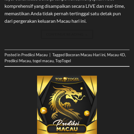
komprehensif yang disampaikan secara LIVE dan real-time,
memastikan Anda tidak pernah tertinggal satu detak pun
dari pergerakan keluaran Macau hari ini.
CONTINUE READING
→
Posted in
Prediksi Macau
|
Tagged
Bocoran Macau Hari ini
,
Macau 4D
,
Prediksi Macau
,
togel macau
,
TopTogel