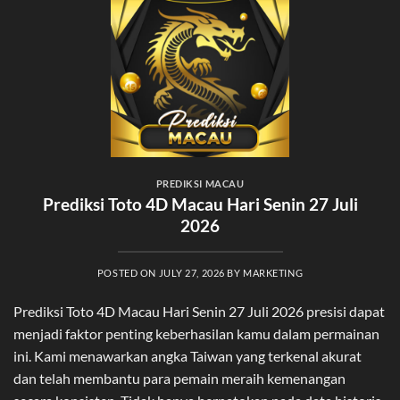
PREDIKSI MACAU
Prediksi Toto 4D Macau Hari Senin 27 Juli
2026
POSTED ON
JULY 27, 2026
BY
MARKETING
Prediksi Toto 4D Macau Hari Senin 27 Juli 2026 presisi dapat
menjadi faktor penting keberhasilan kamu dalam permainan
ini. Kami menawarkan angka Taiwan yang terkenal akurat
dan telah membantu para pemain meraih kemenangan