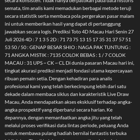
secara konsisten. Tidak hanya berpatokan pada data historis
semata, tim analis kami memadukan berbagai metode teruji
secara statistik serta membaca pola pergerakan pasar malam
ini untuk memberikan hasil yang dapat di pertanggung
jawabkan secara logis. Prediksi Toto 4D Macau Hari Senin 27
Juli 2026 4D : 7 1 3 5 2D : 71 73 75 13 15 17 35 31 37 57 51
53 50 / 50 : GENAP BESAR SHIO : NAGA PAK TUNTUNG :
71 ANGKA MISTIK : 7135 COLOK BEBAS : 1 / 7 COLOK
MACAU : 31 UPS ~ CK ~ CL Di dunia pasaran Macau hari ini,
tingkat akurasi prediksi menjadi fondasi utama kepercayaan
ribuan pemain setia. Dengan kehadiran para analis
profesional kami yang telah berkecimpung lebih dari satu
dekade dalam membaca siklus dan karakteristik Live Draw
Macau, Anda mendapatkan akses eksklusif terhadap angka-
angka prospektif yang diperbarui secara harian. Ke
depannya, dengan memanfaatkan angka jitu yang telah
melalui proses verifikasi data lintas periode, peluang Anda
untuk membawa pulang hadiah bernilai fantastis terbuka