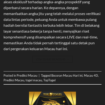
akses eksklusif terhadap angka-angka prospektif yang
diperbarui secara harian. Ke depannya, dengan
memanfaatkan angka jitu yang telah melalui proses verifikasi
data lintas periode, peluang Anda untuk membawa pulang
hadiah bernilai fantastis terbuka lebih lebar. Tim di belakang
layar senantiasa bekerja tanpa henti, menyajikan riset
komprehensif yang disampaikan secara LIVE dan real-time,
memastikan Anda tidak pernah tertinggal satu detak pun
dari pergerakan keluaran Macau hari ini.
CONTINUE READING
→
Posted in
Prediksi Macau
|
Tagged
Bocoran Macau Hari ini
,
Macau 4D
,
Prediksi Macau
,
togel macau
,
TopTogel