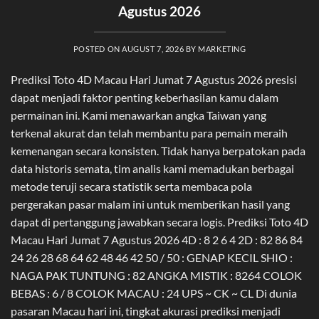
Agustus 2026
POSTED ON
AUGUST 7, 2026
BY
MARKETING
Prediksi Toto 4D Macau Hari Jumat 7 Agustus 2026 presisi
dapat menjadi faktor penting keberhasilan kamu dalam
permainan ini. Kami menawarkan angka Taiwan yang
terkenal akurat dan telah membantu para pemain meraih
kemenangan secara konsisten. Tidak hanya berpatokan pada
data historis semata, tim analis kami memadukan berbagai
metode teruji secara statistik serta membaca pola
pergerakan pasar malam ini untuk memberikan hasil yang
dapat di pertanggung jawabkan secara logis. Prediksi Toto 4D
Macau Hari Jumat 7 Agustus 2026 4D : 8 2 6 4 2D : 82 86 84
24 26 28 68 64 62 48 46 42 50 / 50 : GENAP KECIL SHIO :
NAGA PAK TUNTUNG : 82 ANGKA MISTIK : 8264 COLOK
BEBAS : 6 / 8 COLOK MACAU : 24 UPS ~ CK ~ CL Di dunia
pasaran Macau hari ini, tingkat akurasi prediksi menjadi