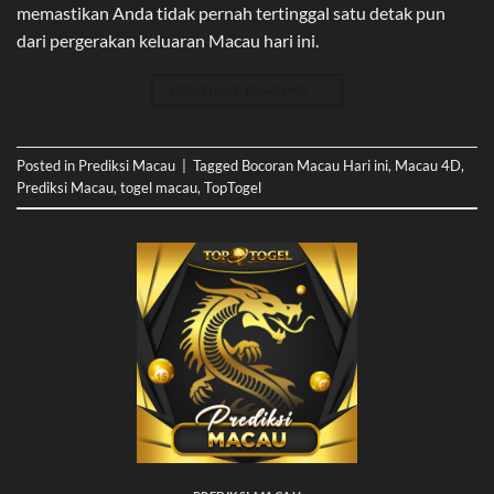
memastikan Anda tidak pernah tertinggal satu detak pun
dari pergerakan keluaran Macau hari ini.
CONTINUE READING
→
Posted in
Prediksi Macau
|
Tagged
Bocoran Macau Hari ini
,
Macau 4D
,
Prediksi Macau
,
togel macau
,
TopTogel