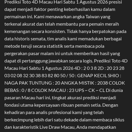
Prediksi Toto 4D Macau Hari Sabtu 1 Agustus 2026 presisi
dapat menjadi faktor penting keberhasilan kamu dalam
permainan ini. Kami menawarkan angka Taiwan yang
terkenal akurat dan telah membantu para pemain meraih
kemenangan secara konsisten. Tidak hanya berpatokan pada
data historis semata, tim analis kami memadukan berbagai
metode teruji secara statistik serta membaca pola
pergerakan pasar malam ini untuk memberikan hasil yang
dapat di pertanggung jawabkan secara logis. Prediksi Toto 4D
Macau Hari Sabtu 1 Agustus 2026 4D : 2 0 3 8 2D : 20 23 28
03 02 08 32 30 38 83 82 80 50 / 50 : GENAP KECIL SHIO :
NAGA PAK TUNTUNG : 20 ANGKA MISTIK : 2038 COLOK
BEBAS : 0 / 8 COLOK MACAU : 23 UPS ~ CK ~ CL Di dunia
pasaran Macau hari ini, tingkat akurasi prediksi menjadi
fondasi utama kepercayaan ribuan pemain setia. Dengan
kehadiran para analis profesional kami yang telah
berkecimpung lebih dari satu dekade dalam membaca siklus
dan karakteristik Live Draw Macau, Anda mendapatkan