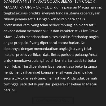
67 ANGKA MISTIK : 9671 COLOK BEBAS : 1 / 9 COLOK
MACAU : 69 UPS ~ CK ~ CL Di dunia pasaran Macau hari ini,
tingkat akurasi prediksi menjadi fondasi utama kepercayaan
ribuan pemain setia. Dengan kehadiran para analis
profesional kami yang telah berkecimpung lebih dari satu
dekade dalam membaca siklus dan karakteristik Live Draw
Macau, Anda mendapatkan akses eksklusif terhadap angka-
angka prospektif yang diperbarui secara harian. Ke
depannya, dengan memanfaatkan angka jitu yang telah
melalui proses verifikasi data lintas periode, peluang Anda
untuk membawa pulang hadiah bernilai fantastis terbuka
lebih lebar. Tim di belakang layar senantiasa bekerja tanpa
henti, menyajikan riset komprehensif yang disampaikan
secara LIVE dan real-time, memastikan Anda tidak pernah
tertinggal satu detak pun dari pergerakan keluaran Macau
hari ini.
CONTINUE READING
→