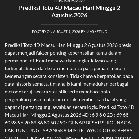
PREDIKSI MACAU
Prediksi Toto 4D Macau Hari Minggu 2
Agustus 2026
POSTED ON
AUGUST 5, 2026
BY
MARKETING
Prediksi Toto 4D Macau Hari Minggu 2 Agustus 2026 presisi
dapat menjadi faktor penting keberhasilan kamu dalam
permainan ini. Kami menawarkan angka Taiwan yang
terkenal akurat dan telah membantu para pemain meraih
kemenangan secara konsisten. Tidak hanya berpatokan pada
data historis semata, tim analis kami memadukan berbagai
metode teruji secara statistik serta membaca pola
pergerakan pasar malam ini untuk memberikan hasil yang
dapat di pertanggung jawabkan secara logis. Prediksi Toto 4D
Macau Hari Minggu 2 Agustus 2026 4D : 6 9 8 0 2D : 69 68
60 98 96 90 89 86 80 50 / 50 : GENAP BESAR SHIO : NAGA
PAK TUNTUNG : 69 ANGKA MISTIK : 6980 COLOK BEBAS
: 0 / 8 COLOK MACAU : 96 UPS ~ CK ~ CL Di dunia pasaran