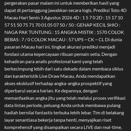
pergerakan pasar malam ini untuk memberikan hasil yang
dapat di pertanggung jawabkan secara logis. Prediksi Toto 4D
Macau Hari Senin 3 Agustus 2026 4D : 1 5 7 0 2D : 15 17 10
57 51 50 75 71 70 01 05 07 50 / 50 : GENAP KECIL SHIO :
NAGA PAK TUNTUNG : 15 ANGKA MISTIK : 1570 COLOK
BEBAS : 7 / 0 COLOK MACAU : 57 UPS ~ CK ~ CL Di dunia
pasaran Macau hari ini, tingkat akurasi prediksi menjadi
fondasi utama kepercayaan ribuan pemain setia. Dengan
kehadiran para analis profesional kami yang telah
berkecimpung lebih dari satu dekade dalam membaca siklus
dan karakteristik Live Draw Macau, Anda mendapatkan
akses eksklusif terhadap angka-angka prospektif yang
diperbarui secara harian. Ke depannya, dengan
memanfaatkan angka jitu yang telah melalui proses verifikasi
data lintas periode, peluang Anda untuk membawa pulang
hadiah bernilai fantastis terbuka lebih lebar. Tim di belakang
layar senantiasa bekerja tanpa henti, menyajikan riset
komprehensif yang disampaikan secara LIVE dan real-time,