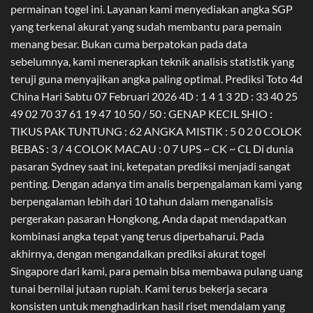
permainan togel ini. Layanan kami menyediakan angka SGP
yang terkenal akurat yang sudah membantu para pemain
menang besar. Bukan cuma berpatokan pada data
sebelumnya, kami menerapkan teknik analisis statistik yang
teruji guna menyajikan angka paling optimal. Prediksi Toto 4d
China Hari Sabtu 07 Februari 2026 4D : 1 4 1 3 2D : 33 40 25
49 02 70 37 61 19 47 10 50 / 50 : GENAP KECIL SHIO :
TIKUS PAK TUNTUNG : 62 ANGKA MISTIK : 5 0 2 0 COLOK
BEBAS : 3 / 4 COLOK MACAU : 0 7 UPS ~ CK ~ CL Di dunia
pasaran Sydney saat ini, ketepatan prediksi menjadi sangat
penting. Dengan adanya tim analis berpengalaman kami yang
berpengalaman lebih dari 10 tahun dalam menganalisis
pergerakan pasaran Hongkong, Anda dapat mendapatkan
kombinasi angka tepat yang terus diperbaharui. Pada
akhirnya, dengan mengandalkan prediksi akurat togel
Singapore dari kami, para pemain bisa membawa pulang uang
tunai bernilai jutaan rupiah. Kami terus bekerja secara
konsisten untuk menghadirkan hasil riset mendalam yang