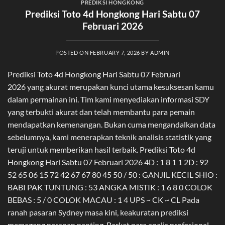
PREDIKSI HONGKONG
Prediksi Toto 4d Hongkong Hari Sabtu 07
Februari 2026
POSTED ON
FEBRUARY 7, 2026
BY
ADMIN
Prediksi Toto 4d Hongkong Hari Sabtu 07 Februari
2026 yang akurat merupakan kunci utama kesuksesan kamu
dalam permainan ini. Tim kami menyediakan informasi SDY
yang terbukti akurat dan telah membantu para pemain
mendapatkan kemenangan. Bukan cuma mengandalkan data
sebelumnya, kami menerapkan teknik analisis statistik yang
teruji untuk memberikan hasil terbaik. Prediksi Toto 4d
Hongkong Hari Sabtu 07 Februari 2026 4D : 1 8 1 1 2D : 92
52 65 06 15 72 42 67 67 80 45 50 / 50 : GANJIL KECIL SHIO :
BABI PAK TUNTUNG : 53 ANGKA MISTIK : 1 6 8 0 COLOK
BEBAS : 5 / 0 COLOK MACAU : 1 4 UPS ~ CK ~ CL Pada
ranah pasaran Sydney masa kini, keakuratan prediksi
memegang peranan penting. Berkat para analis profesional