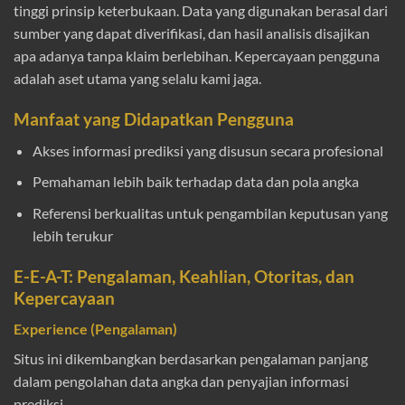
tinggi prinsip keterbukaan. Data yang digunakan berasal dari
sumber yang dapat diverifikasi, dan hasil analisis disajikan
apa adanya tanpa klaim berlebihan. Kepercayaan pengguna
adalah aset utama yang selalu kami jaga.
Manfaat yang Didapatkan Pengguna
Akses informasi prediksi yang disusun secara profesional
Pemahaman lebih baik terhadap data dan pola angka
Referensi berkualitas untuk pengambilan keputusan yang
lebih terukur
E-E-A-T: Pengalaman, Keahlian, Otoritas, dan
Kepercayaan
Experience (Pengalaman)
Situs ini dikembangkan berdasarkan pengalaman panjang
dalam pengolahan data angka dan penyajian informasi
prediksi.