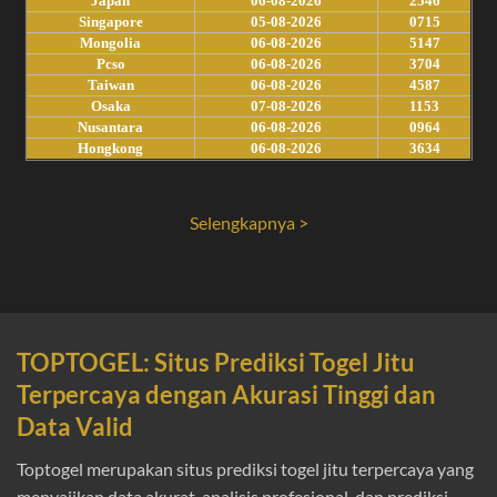
Selengkapnya >
TOPTOGEL: Situs Prediksi Togel Jitu
Terpercaya dengan Akurasi Tinggi dan
Data Valid
Toptogel merupakan situs prediksi togel jitu terpercaya yang
menyajikan data akurat, analisis profesional, dan prediksi