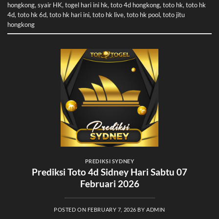
hongkong
,
syair HK
,
togel hari ini hk
,
toto 4d hongkong
,
toto hk
,
toto hk
4d
,
toto hk 6d
,
toto hk hari ini
,
toto hk live
,
toto hk pool
,
toto jitu
hongkong
PREDIKSI SYDNEY
Prediksi Toto 4d Sidney Hari Sabtu 07
Februari 2026
POSTED ON
FEBRUARY 7, 2026
BY
ADMIN