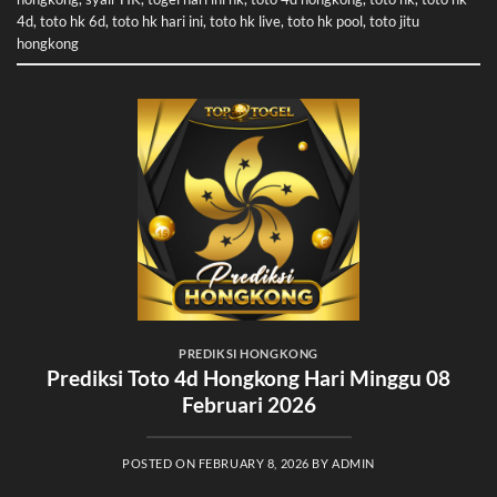
4d
,
toto hk 6d
,
toto hk hari ini
,
toto hk live
,
toto hk pool
,
toto jitu
hongkong
PREDIKSI HONGKONG
Prediksi Toto 4d Hongkong Hari Minggu 08
Februari 2026
POSTED ON
FEBRUARY 8, 2026
BY
ADMIN