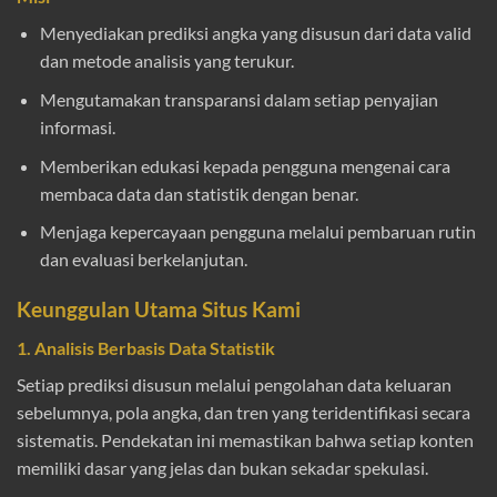
Menyediakan prediksi angka yang disusun dari data valid
dan metode analisis yang terukur.
Mengutamakan transparansi dalam setiap penyajian
informasi.
Memberikan edukasi kepada pengguna mengenai cara
membaca data dan statistik dengan benar.
Menjaga kepercayaan pengguna melalui pembaruan rutin
dan evaluasi berkelanjutan.
Keunggulan Utama Situs Kami
1. Analisis Berbasis Data Statistik
Setiap prediksi disusun melalui pengolahan data keluaran
sebelumnya, pola angka, dan tren yang teridentifikasi secara
sistematis. Pendekatan ini memastikan bahwa setiap konten
memiliki dasar yang jelas dan bukan sekadar spekulasi.