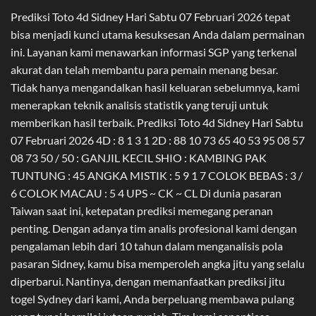
Prediksi Toto 4d Sidney Hari Sabtu 07 Februari 2026 tepat
bisa menjadi kunci utama kesuksesan Anda dalam permainan
ini. Layanan kami menawarkan informasi SGP yang terkenal
akurat dan telah membantu para pemain menang besar.
Tidak hanya mengandalkan hasil keluaran sebelumnya, kami
menerapkan teknik analisis statistik yang teruji untuk
memberikan hasil terbaik. Prediksi Toto 4d Sidney Hari Sabtu
07 Februari 2026 4D : 8 1 3 1 2D : 88 10 73 65 40 53 95 08 57
08 73 50 / 50 : GANJIL KECIL SHIO : KAMBING PAK
TUNTUNG : 45 ANGKA MISTIK : 5 9 1 7 COLOK BEBAS : 3 /
6 COLOK MACAU : 5 4 UPS ~ CK ~ CL Di dunia pasaran
Taiwan saat ini, ketepatan prediksi memegang peranan
penting. Dengan adanya tim analis profesional kami dengan
pengalaman lebih dari 10 tahun dalam menganalisis pola
pasaran Sidney, kamu bisa memperoleh angka jitu yang selalu
diperbarui. Nantinya, dengan memanfaatkan prediksi jitu
togel Sydney dari kami, Anda berpeluang membawa pulang