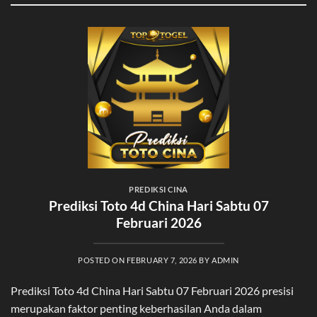
PREDIKSI CINA
Prediksi Toto 4d China Hari Sabtu 07
Februari 2026
POSTED ON
FEBRUARY 7, 2026
BY
ADMIN
Prediksi Toto 4d China Hari Sabtu 07 Februari 2026 presisi
merupakan faktor penting keberhasilan Anda dalam