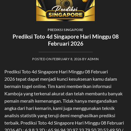
PREDIKSI SINGAPORE
Prediksi Toto 4d Singapore Hari Minggu 08
Februari 2026
POSTED ON
FEBRUARY 8, 2026
BY
ADMIN
Prediksi Toto 4d Singapore Hari Minggu 08 Februari
2026 tepat dapat menjadi kunci kesuksesan kamu dalam
bermain togel online. Tim kami memberikan informasi
Kamboja yang terkenal akurat dan telah membantu banyak
pemain meraih kemenangan. Tidak hanya mengandalkan
angka dari hari kemarin, kami juga menggunakan teknik
analisis statistik yang teruji demi menghasilkan prediksi
terbaik. Prediksi Toto 4d Singapore Hari Minggu 08 Februari
2026 4D : 6 9 8 3 2D : 65 96 94 20 97 33 79 50 70 52 49 50 /