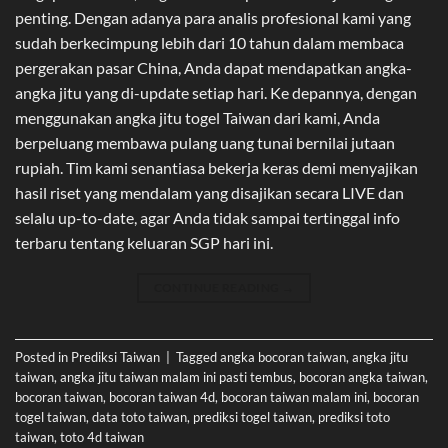
penting. Dengan adanya para analis profesional kami yang
sudah berkecimpung lebih dari 10 tahun dalam membaca
pergerakan pasar China, Anda dapat mendapatkan angka-
angka jitu yang di-update setiap hari. Ke depannya, dengan
menggunakan angka jitu togel Taiwan dari kami, Anda
berpeluang membawa pulang uang tunai bernilai jutaan
rupiah. Tim kami senantiasa bekerja keras demi menyajikan
hasil riset yang mendalam yang disajikan secara LIVE dan
selalu up-to-date, agar Anda tidak sampai tertinggal info
terbaru tentang keluaran SGP hari ini.
CONTINUE READING
→
Posted in
Prediksi Taiwan
|
Tagged
angka bocoran taiwan
,
angka jitu
taiwan
,
angka jitu taiwan malam ini pasti tembus
,
bocoran angka taiwan
,
bocoran taiwan
,
bocoran taiwan 4d
,
bocoran taiwan malam ini
,
bocoran
togel taiwan
,
data toto taiwan
,
prediksi togel taiwan
,
prediksi toto
taiwan
,
toto 4d taiwan