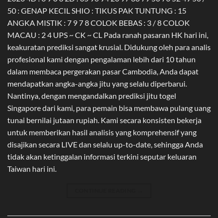
50 : GENAP KECIL SHIO : TIKUS PAK TUNTUNG : 15
ANGKA MISTIK : 7 9 7 8 COLOK BEBAS : 3 / 8 COLOK
MACAU : 2 4 UPS ~ CK ~ CL Pada ranah pasaran HK hari ini,
keakuratan prediksi sangat krusial. Didukung oleh para analis
profesional kami dengan pengalaman lebih dari 10 tahun
dalam membaca pergerakan pasar Cambodia, Anda dapat
mendapatkan angka-angka jitu yang selalu diperbarui.
Nantinya, dengan mengandalkan prediksi jitu togel
Singapore dari kami, para pemain bisa membawa pulang uang
tunai bernilai jutaan rupiah. Kami secara konsisten bekerja
untuk memberikan hasil analisis yang komprehensif yang
disajikan secara LIVE dan selalu up-to-date, sehingga Anda
tidak akan ketinggalan informasi terkini seputar keluaran
Taiwan hari ini.
CONTINUE READING
→