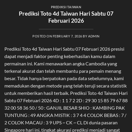
PREDIKSI TAIWAN
Prediksi Toto 4d Taiwan Hari Sabtu 07
Februari 2026
POSTED ON
FEBRUARY 7, 2026
BY
ADMIN
Prediksi Toto 4d Taiwan Hari Sabtu 07 Februari 2026 presisi
dapat menjadi faktor penting keberhasilan kamu dalam
permainan ini. Kami menawarkan angka Cambodia yang
terkenal akurat dan telah membantu para pemain menang
besar. Tidak hanya berpatokan pada data sebelumnya, kami
memadukan dengan metode yang telah teruji secara statistik
untuk memberikan hasil terbaik. Prediksi Toto 4d Taiwan Hari
Sabtu 07 Februari 2026 4D : 1 1 7 2 2D : 29 30 15 85 79 67 88
32 00 58 36 50 / 50 : GANJIL BESAR SHIO : KAMBING PAK
TUNTUNG : 49 ANGKA MISTIK : 3 7 4 4 COLOK BEBAS : 7 /
2 COLOK MACAU : 3 9 UPS ~ CK ~ CL Di dunia pasaran
Singapore hari ini, tingkat akurasi prediksi menjadi sangat