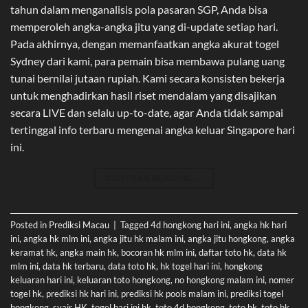
tahun dalam menganalisis pola pasaran SGP, Anda bisa
memperoleh angka-angka jitu yang di-update setiap hari.
Pada akhirnya, dengan memanfaatkan angka akurat togel
Sydney dari kami, para pemain bisa membawa pulang uang
tunai bernilai jutaan rupiah. Kami secara konsisten bekerja
untuk menghadirkan hasil riset mendalam yang disajikan
secara LIVE dan selalu up-to-date, agar Anda tidak sampai
tertinggal info terbaru mengenai angka keluar Singapore hari
ini.
CONTINUE READING
→
Posted in
Prediksi Macau
|
Tagged
4d hongkong hari ini
,
angka hk hari
ini
,
angka hk mlm ini
,
angka jitu hk malam ini
,
angka jitu hongkong
,
angka
keramat hk
,
angka main hk
,
bocoran hk mlm ini
,
daftar toto hk
,
data hk
mlm ini
,
data hk terbaru
,
data toto hk
,
hk togel hari ini
,
hongkong
keluaran hari ini
,
keluaran toto hongkong
,
no hongkong malam ini
,
nomer
togel hk
,
prediksi hk hari ini
,
prediksi hk pools malam ini
,
prediksi togel
hongkong
,
syair HK
,
togel hari ini hk
,
toto 4d hongkong
,
toto hk
,
toto hk