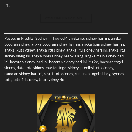
ini.
CONTINUE READING
→
Posted in
Prediksi Sydney
|
Tagged
4 angka jitu sidney hari ini
,
angka
bocoran sidney
,
angka bocoran sidney hari ini
,
angka bom sidney hari ini
,
angka ikut sydney
,
angka jitu sidney
,
angka jitu sidney hari ini
,
angka jitu
sidney siang ini
,
angka main sidney besok siang
,
angka main sidney hari
ini
,
bocoran sidney hari ini
,
bocoran sidney hari ini jitu 2d
,
bocoran togel
sidney
,
data toto sidney
,
master togel sidney
,
prediksi toto sidney
,
ramalan sidney hari ini
,
result toto sidney
,
rumusan togel sidney
,
sydney
toto
,
toto 4d sidney
,
toto sydney 4d