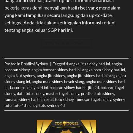
uang tunai bernilai jutaan rupiah. Tim kami senantiasa
bekerja keras demi menyajikan hasil riset yang mendalam
yang kami tampilkan secara langsung dan up-to-date,
sehingga Anda tidak akan ketinggalan informasi terkini
tentang angka keluar SGP hari ini.
CONTINUE READING
→
Posted in
Prediksi Sydney
|
Tagged
4 angka jitu sidney hari ini
,
angka
bocoran sidney
,
angka bocoran sidney hari ini
,
angka bom sidney hari ini
,
angka ikut sydney
,
angka jitu sidney
,
angka jitu sidney hari ini
,
angka jitu
sidney siang ini
,
angka main sidney besok siang
,
angka main sidney hari
ini
,
bocoran sidney hari ini
,
bocoran sidney hari ini jitu 2d
,
bocoran togel
sidney
,
data toto sidney
,
master togel sidney
,
prediksi toto sidney
,
ramalan sidney hari ini
,
result toto sidney
,
rumusan togel sidney
,
sydney
toto
,
toto 4d sidney
,
toto sydney 4d