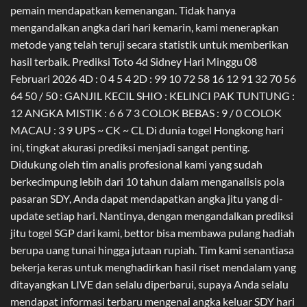
pemain mendapatkan kemenangan. Tidak hanya
mengandalkan angka dari hari kemarin, kami menerapkan
metode yang telah teruji secara statistik untuk memberikan
hasil terbaik. Prediksi Toto 4d Sidney Hari Minggu 08
Februari 2026 4D : 0 4 5 4 2D : 99 10 72 58 16 12 91 32 70 56
64 50 / 50 : GANJIL KECIL SHIO : KELINCI PAK TUNTUNG :
12 ANGKA MISTIK : 6 6 7 3 COLOK BEBAS : 9 / 0 COLOK
MACAU : 3 9 UPS ~ CK ~ CL Di dunia togel Hongkong hari
ini, tingkat akurasi prediksi menjadi sangat penting.
Didukung oleh tim analis profesional kami yang sudah
berkecimpung lebih dari 10 tahun dalam menganalisis pola
pasaran SDY, Anda dapat mendapatkan angka jitu yang di-
update setiap hari. Nantinya, dengan mengandalkan prediksi
jitu togel SGP dari kami, bettor bisa membawa pulang hadiah
berupa uang tunai hingga jutaan rupiah. Tim kami senantiasa
bekerja keras untuk menghadirkan hasil riset mendalam yang
ditayangkan LIVE dan selalu diperbarui, supaya Anda selalu
mendapat informasi terbaru mengenai angka keluar SDY hari